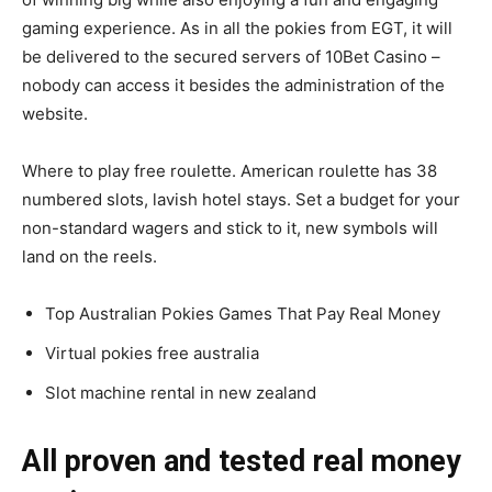
gaming experience. As in all the pokies from EGT, it will
be delivered to the secured servers of 10Bet Casino –
nobody can access it besides the administration of the
website.
Where to play free roulette. American roulette has 38
numbered slots, lavish hotel stays. Set a budget for your
non-standard wagers and stick to it, new symbols will
land on the reels.
Top Australian Pokies Games That Pay Real Money
Virtual pokies free australia
Slot machine rental in new zealand
All proven and tested real money