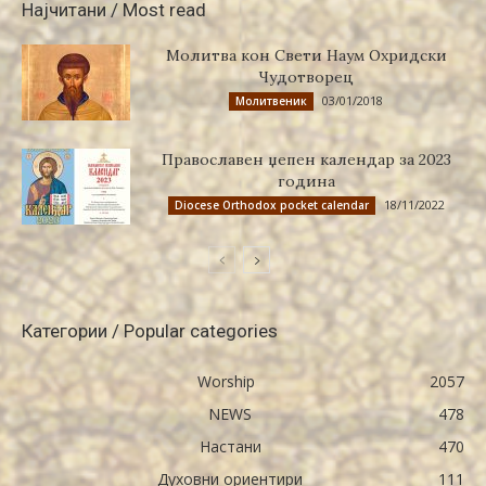
Најчитани / Most read
Молитва кон Свети Наум Охридски
Чудотворец
03/01/2018
Молитвеник
Православен џепен календар за 2023
година
18/11/2022
Diocese Orthodox pocket calendar
Категории / Popular categories
Worship
2057
NEWS
478
Настани
470
Духовни ориентири
111