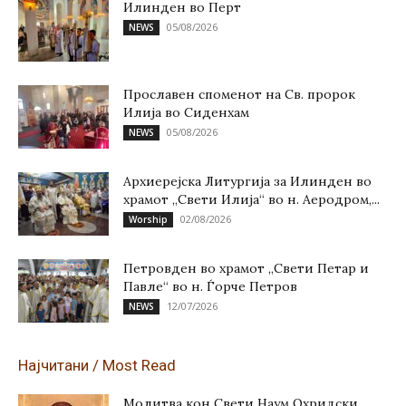
Илинден во Перт
05/08/2026
NEWS
Прославен споменот на Св. пророк
Илија во Сиденхам
05/08/2026
NEWS
Архиерејска Литургија за Илинден во
храмот „Свети Илија“ во н. Аеродром,...
02/08/2026
Worship
Петровден во храмот „Свети Петар и
Павле“ во н. Ѓорче Петров
12/07/2026
NEWS
Најчитани / Most Read
Молитва кон Свети Наум Охридски