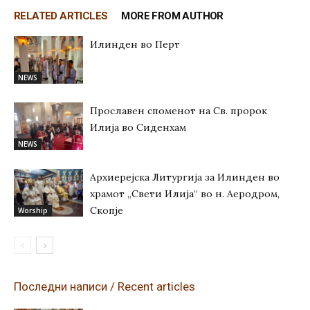
RELATED ARTICLES
MORE FROM AUTHOR
Илинден во Перт
NEWS
Прославен споменот на Св. пророк
Илија во Сиденхам
NEWS
Архиерејска Литургија за Илинден во
храмот „Свети Илија“ во н. Аеродром,
Скопје
Worship
Последни написи / Recent articles