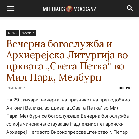
NEWS
Worship
Вечерна богослужба и
Архиерејска Литургија во
црквата „Света Петка“ во
Мил Парк, Мелбурн
30/01/2017
1969
На 29 Јануари, вечерта, на празникот на преподобниот
Антониј Велики, во црквата „Света Петка“ во Мил
Парк, Мелбурн се богослужеше Вечерна богослужба
со која чиноначалствуваше Надлежниот епархиски
Архиереј Неговото Високопреосвештенство г. Петар.