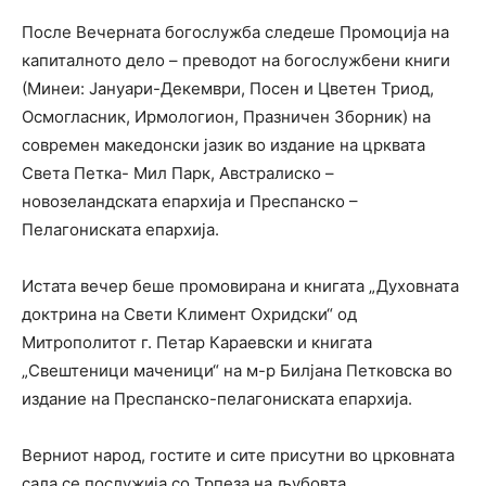
После Вечерната богослужба следеше Промоција на
капиталното дело – преводот на богослужбени книги
(Минеи: Јануари-Декември, Посен и Цветен Триод,
Осмогласник, Ирмологион, Празничен Зборник) на
современ македонски јазик во издание на црквата
Света Петка- Мил Парк, Австралиско –
новозеландската епархија и Преспанско –
Пелагониската епархија.
Истата вечер беше промовирана и книгата „Духовната
доктрина на Свети Климент Охридски“ од
Митрополитот г. Петар Караевски и книгата
„Свештеници маченици“ на м-р Билјана Петковска во
издание на Преспанско-пелагониската епархија.
Верниот народ, гостите и сите присутни во црковната
сала се послужија со Трпеза на љубовта.