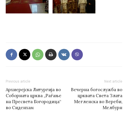
Previous article
Next article
Архиерејска Литургија во
Вечерна богослужба во
Соборната црква „Раѓање
црквата Света Злата
на Пресвета Богородица“
Мегленска во Вереби,
во Сиденхам
Мелбурн