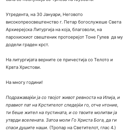
Утредента, на 30 Јануари, Неговото
високопреосвештенство г. Петар богослужеше Света
Архиерејска Литургија на која, благоволи, на
парохискиот свештеник протоерејот Тоне Гулев да му
додели граден крст.
На литургијата верните се причестија со Телото и
Крвта Христови.
На многу години!
Подражавајќи ја со твојот живот ревноста на Илија, и
правиот пат на Крстителот следејќи го, отче нтоние,
ти беше жител на пустината, и со твоите молитви ја
утврди вселената. Затоа моли Го Христа Бога, да ги
спаси душите наши.
(Тропар на Светителот, глас 4.)