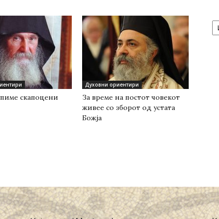
А
/
Ar
иентири
Духовни ориентири
купиме скапоцени
За време на постот човекот
живее со зборот од устата
Божја