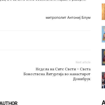
митрополит Антониј Блум
Next article
Недела на Сите Свети – Света
Божествена Литургија во манастирот
Донибрук
А
 AUTHOR