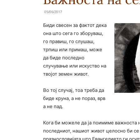
05/06/2017
Биди свесен за фактот дека
она што сега го зборуваш,
го правиш, го слушаш,
трпиш или примаш, може
да биде последно
случување или искуство на
твојот земен живот.
Во тој случај, тоа треба да
биде круна, а не пораз, врв
а не пад.
Кога би можеле да ја поимиме важноста н
последниот, нашиот живот целосно би се 
празнословијата што Евангелието ги осуду