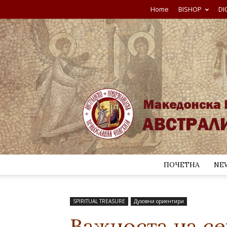
Home
BISHOP
DI
ПОЧЕТНА
NE
SPIRITUAL TREASURE
Духовни ориентири
Важноста на се