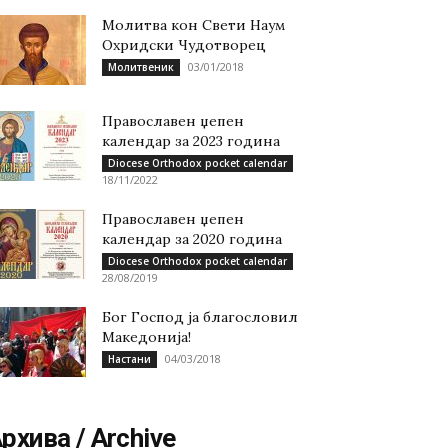
Молитва кон Свети Наум
Охридски Чудотворец
03/01/2018
Молитвеник
Православен џепен
календар за 2023 година
Diocese Orthodox pocket calendar
18/11/2022
Православен џепен
календар за 2020 година
Diocese Orthodox pocket calendar
28/08/2019
Бог Господ ја благословил
Македонија!
04/03/2018
Настани
рхива / Archive