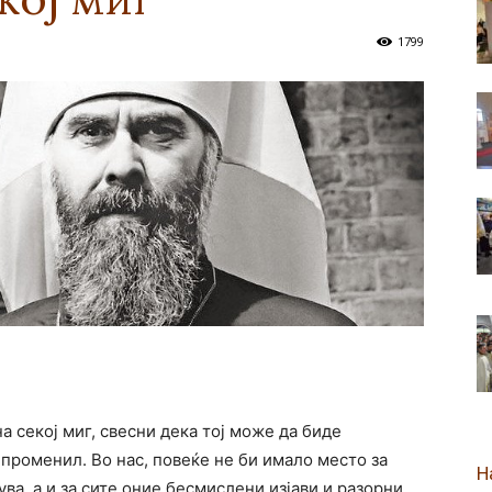
1799
новозеландска
Епархија
а секој миг, свесни дека тој може да биде
променил. Во нас, повеќе не би имало место за
Н
ва, а и за сите оние бесмислени изјави и разорни