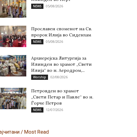
05/08/2026
NEWS
Прославен споменот на Св.
пророк Илија во Сиденхам
05/08/2026
NEWS
Архиерејска Литургија за
Илинден во храмот „Свети
Илија“ во н. Аеродром,...
02/08/2026
Worship
Петровден во храмот
„Свети Петар и Павле“ во н.
Ѓорче Петров
12/07/2026
NEWS
ајчитани / Most Read