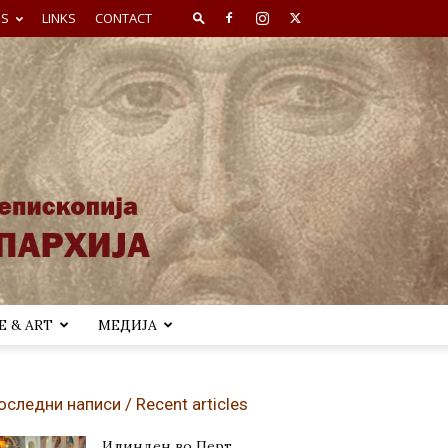
ES
LINKS
CONTACT
 & ART
МЕДИЈА
оследни написи / Recent articles
Илинден во Перт