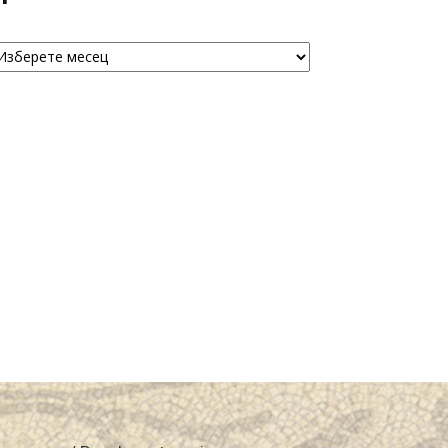
рхива
chive