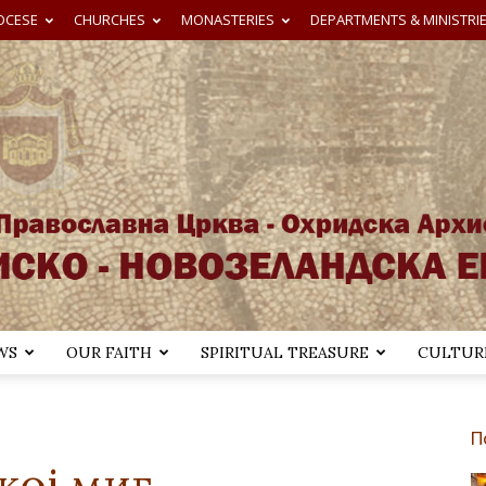
OCESE
CHURCHES
MONASTERIES
DEPARTMENTS & MINISTRI
WS
OUR FAITH
SPIRITUAL TREASURE
CULTURE
Австралиско-
П
кој миг