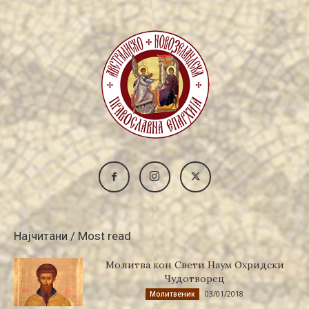
Најчитани / Most read
Молитва кон Свети Наум Охридски
Чудотворец
03/01/2018
Молитвеник