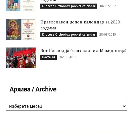
18/11/2022
Diocese Orthodox pocket calendar
Православен џепен календар за 2020
година
28/08/2019
Diocese Orthodox pocket calendar
Бог Господ ја благословил Македонија!
04/03/2018
Настани
Архива / Archive
Архива
/
Archive