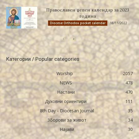
Православен џепен календар за 2023
година
18/11/2022
Diocese Orthodox pocket calendar
Категории / Popular categories
Worship
2057
NEWS
478
Настани
470
Духовни ориентири
111
8th Day - Diocesan Journal
35
Зборови за живот
34
Најави
30