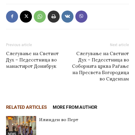
Previous article
Next article
Слегување на Светиот
Слегување на Светиот
Дух – Педесетница во
Дух – Педесетница во
манастирот Донибрук
Соборната црква Раѓање
на Пресвета Богородица
во Сиденхам
RELATED ARTICLES
MORE FROM AUTHOR
Илинден во Перт
NEWS