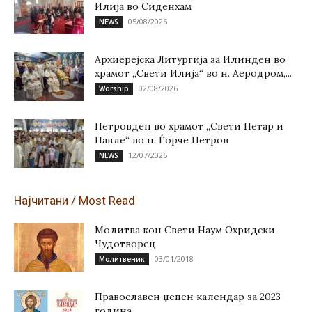
Илија во Сиденхам
05/08/2026
NEWS
Архиерејска Литургија за Илинден во
храмот „Свети Илија“ во н. Аеродром,...
02/08/2026
Worship
Петровден во храмот „Свети Петар и
Павле“ во н. Ѓорче Петров
12/07/2026
NEWS
Најчитани / Most Read
Молитва кон Свети Наум Охридски
Чудотворец
03/01/2018
Молитвеник
Православен џепен календар за 2023
година