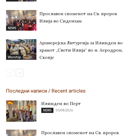
Прославен споменот на Св. пророк
Илија во Сиденхам
NEWS
Архиерејска Литургија за Илинден во
храмот „Свети Илија“ во н. Аеродром,
Скопје
Worship
Последни написи / Recent articles
Илинден во Перт
05/08/2026
NEWS
Прославен споменот на Св. пророк