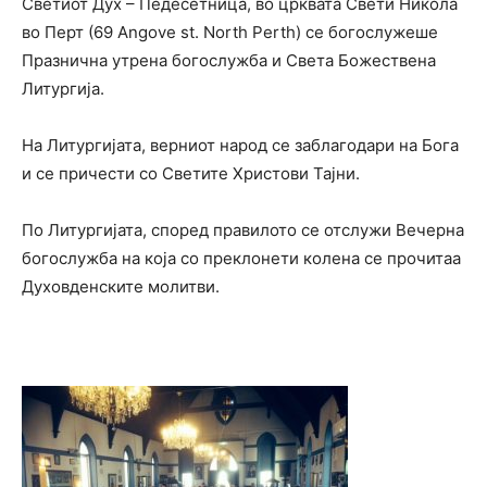
Светиот Дух – Педесетница, во црквата Свети Никола
во Перт (69 Angove st. North Perth) се богослужеше
Празнична утрена богослужба и Света Божествена
Литургија.
На Литургијата, верниот народ се заблагодари на Бога
и се причести со Светите Христови Тајни.
По Литургијата, според правилото се отслужи Вечерна
богослужба на која со преклонети колена се прочитаа
Духовденските молитви.