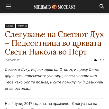
NEWS
Worship
Слегување на Светиот Дух
– Педесетница во црквата
Свети Никола во Перт
04/06/2017
1614
Сесвети Духу, Кој исходиш од Отецот, и преку Синот
дојде врз неписмените ученици, спаси ги оние што
Тебе како Бог те познаа, и сите помилуј ги (Празничен
егзапостилар).
На 4 јуни, 2017 година, на празникот Слегување на