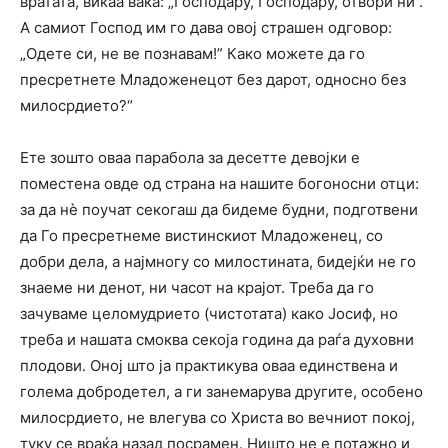
вратата, викаа вака: „Господару, Господару, отвори ни“.
А самиот Господ им го дава овој страшен одговор:
„Одете си, не ве познавам!” Како можете да го
пресретнете Младоженецот без дарот, односно без
милосрдието?“
Ете зошто оваа парабола за десетте девојки е
поместена овде од страна на нашите богоносни отци:
за да нè поучат секогаш да бидеме будни, подготвени
да Го пресретнеме вистинскиот Младоженец, со
добри дела, а најмногу со милостината, бидејќи не го
знаеме ни денот, ни часот на крајот. Треба да го
зачуваме целомудрието (чистотата) како Јосиф, но
треба и нашата смоква секоја година да раѓа духовни
плодови. Оној што ја практикува оваа единствена и
голема добродетел, а ги занемарува другите, особено
милосрдието, не влегува со Христа во вечниот покој,
туку се враќа назад посрамен. Ништо не е потажно и