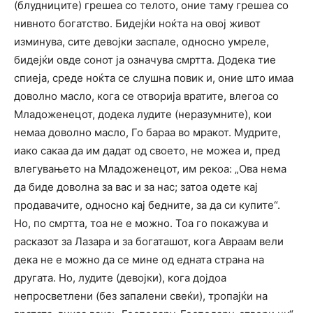
(блудниците) грешеа со телото, оние таму грешеа со
нивното богатство. Бидејќи ноќта на овој живот
изминува, сите девојки заспале, односно умреле,
бидејќи овде сонот ја означува смртта. Додека тие
спиеја, среде ноќта се слушна повик и, оние што имаа
доволно масло, кога се отворија вратите, влегоа со
Младоженецот, додека лудите (неразумните), кои
немаа доволно масло, Го бараа во мракот. Мудрите,
иако сакаа да им дадат од своето, не можеа и, пред
влегувањето на Младоженецот, им рекоа: „Ова нема
да биде доволна за вас и за нас; затоа одете кај
продавачите, односно кај бедните, за да си купите“.
Но, по смртта, тоа не е можно. Тоа го покажува и
расказот за Лазара и за богаташот, кога Авраам вели
дека не е можно да се мине од едната страна на
другата. Но, лудите (девојки), кога дојдоа
непросветлени (без запалени свеќи), тропајќи на