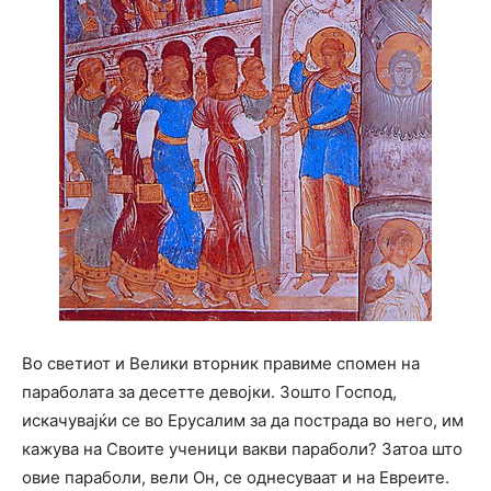
Во светиот и Велики вторник правиме спомен на
параболата за десетте девојки. Зошто Господ,
искачувајќи се во Ерусалим за да пострада во него, им
кажува на Своите ученици вакви параболи? Затоа што
овие параболи, вели Он, се однесуваат и на Евреите.