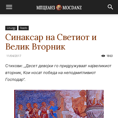
Liturgy
Feasts
Синаксар на Светиот и
Велик Вторник
11/04/2017
1863
Стихови:
„Десет девојки го придружуваат највеликиот
вторник, Кои носат победа на неподмитливиот
Господар“.