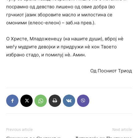
посрамно од девство лишено од овие добра (во
грчкиот јазик зборовите масло и милостина се
омоними (елеос-елеон) – заб.на прев.).
О Христе, Младоженецу (на нашите души), вброј нè
меѓу мудрите девојки и придружи нè кон Твоето
избрано стадо, и помилуј нè. Амин.
Од Посниот Триод
Previous article
Next article