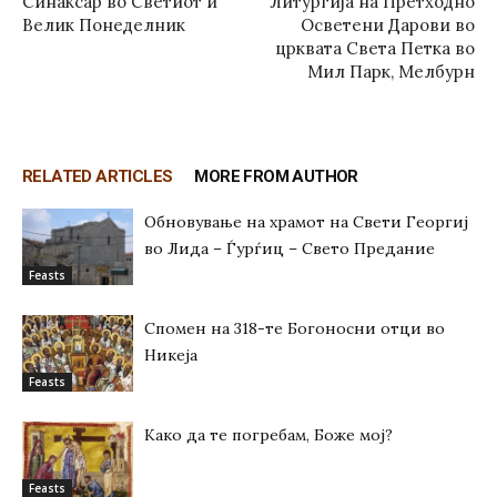
Синаксар во Светиот и
Литургија на Претходно
Велик Понеделник
Осветени Дарови во
црквата Света Петка во
Мил Парк, Мелбурн
RELATED ARTICLES
MORE FROM AUTHOR
Обновување на храмот на Свети Георгиј
во Лида – Ѓурѓиц – Свето Предание
Feasts
Спомен на 318-те Богоносни отци во
Никеја
Feasts
Како да те погребам, Боже мој?
Feasts