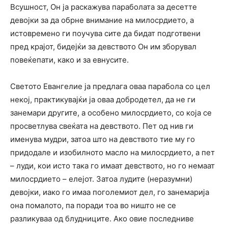
Всушност, Он ја раскажува параболата за десетте
девојки за да обрне внимание на милосрдието, а
истовремено ги поучува сите да бидат подготвени
пред крајот, бидејќи за девството Он им зборувал
повеќепати, како и за евнусите.
Светото Евангелие ја предлага оваа парабола со цел
некој, практикувајќи ја оваа добродетел, да не ги
занемари другите, а особено милосрдието, со која се
просветлува свеќата на девството. Пет од нив ги
именува мудри, затоа што на девството тие му го
придодале и изобилното масло на милосрдието, а пет
– луди, кои исто така го имаат девството, но го немаат
милосрдието – елејот. Затоа лудите (неразумни)
девојки, иако го имаа поголемиот дел, го занемарија
она помалото, па поради тоа во ништо не се
разликуваа од блудниците. Ако овие последниве