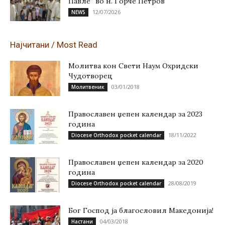
Павле“ во н. Ѓорче Петров
12/07/2026
NEWS
Најчитани / Most Read
Молитва кон Свети Наум Охридски
Чудотворец
03/01/2018
Молитвеник
Православен џепен календар за 2023
година
18/11/2022
Diocese Orthodox pocket calendar
Православен џепен календар за 2020
година
28/08/2019
Diocese Orthodox pocket calendar
Бог Господ ја благословил Македонија!
04/03/2018
Настани