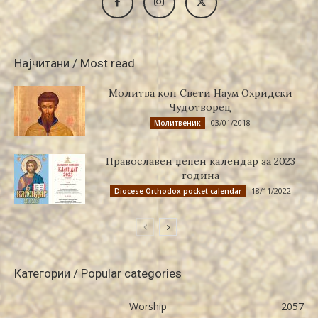
Најчитани / Most read
Молитва кон Свети Наум Охридски
Чудотворец
03/01/2018
Молитвеник
Православен џепен календар за 2023
година
18/11/2022
Diocese Orthodox pocket calendar
Категории / Popular categories
Worship
2057