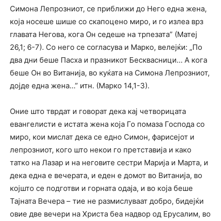
Симона Лепрозниот, се приближи до Него една жена,
која носеше шише со скапоцено миро, и го излеа врз
главата Негова, кога Он седеше на трпезата” (Матеј
26,1; 6-7). Со него се согласува и Марко, велејќи: „По
два дни беше Пасха и празникот Бесквасници… А кога
беше Он во Витанија, во куќата на Симона Лепрозниот,
дојде една жена…” итн. (Марко 14,1-3).
Оние што тврдат и говорат дека кај четворицата
евангелисти е истата жена која Го помаза Господа со
миро, кои мислат дека се едно Симон, фарисејот и
лепрозниот, кого што некои го претставија и како
татко на Лазар и на неговите сестри Марија и Марта, и
дека една е вечерата, и еден е домот во Витанија, во
којшто се подготви и горната одаја, и во која беше
Тајната Вечера – тие не размислуваат добро, бидејќи
овие две вечери на Христа беа надвор од Ерусалим, во