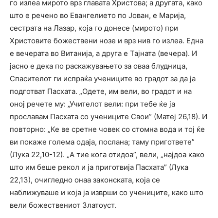
го излеа мирото врз главата Христова; а другата, како
што е речено во Евангелието по Јован, е Марија,
сестрата на Лазар, која го донесе (мирото) при
Христовите божествени нозе и врз нив го излеа. Една
е вечерата во Витанија, а друга е Тајната (вечера). И
јасно е дека по раскажувањето за оваа блудница,
Спасителот ги испраќа учениците во градот за да ја
подготват Пасхата. „Одете, им вели, во градот и на
оној речете му: „Учителот вели: при тебе ќе ја
прославам Пасхата со учениците Свои” (Матеј 26,18). И
повторно: „Ке ве сретне човек со стомна вода и тој ќе
ви покаже голема одаја, послана; таму пригответе”
(Лука 22,10-12). „А тие кога отидоа”, вели, „најдоа како
што им беше рекол и ја приготвија Пасхата” (Лука
22,13), очигледно онаа законската, која се
наближуваше и која ја изврши со учениците, како што
вели божествениот Златоуст.