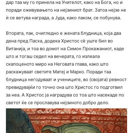
дар таа му го принела на Учителот, како на Бога, но и
поради оживувањето на нејзиниот брат. Затоа нејзе не
ѝ се ветува награда, а Јуда, како лаком, се побунува.
Втората, пак, очигледно е жената блудница, која два
дена пред Пасха, додека Христос сè уште бил во
Витанија, и тоа во домот на Симон Прокажаниот, каде
што и тогаш седел на вечерата, го излеала
скапоценото миро на Неговата глава, како што
раскажуваат светите Матеј и Марко. Поради таа
блудница негодуваат и учениците, во (својата) ревност
превидувајќи го точно она што Христос го подготвил
за неа. А Христос ја наградува со тоа што насекаде по
светот ќе се прославува нејзиното добро дело.