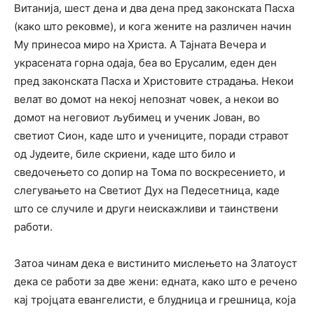
Витанија, шест дена и два дена пред законската Пасха
(како што рековме), и кога жените на различен начин
Му принесоа миро на Христа. А Тајната Вечера и
украсената горна одаја, беа во Ерусалим, еден ден
пред законската Пасха и Христовите страдања. Некои
велат во домот на некој непознат човек, а некои во
домот на неговиот љубимец и ученик Јован, во
светиот Сион, каде што и учениците, поради стравот
од Јудеите, биле скриени, каде што било и
сведочењето со допир на Тома по воскресението, и
слегувањето на Светиот Дух на Педесетница, каде
што се случиле и други неискажливи и таинствени
работи.
Затоа чинам дека е вистинито мислењето на Златоуст
дека се работи за две жени: едната, како што е речено
кај тројцата евангелисти, е блудница и грешница, која