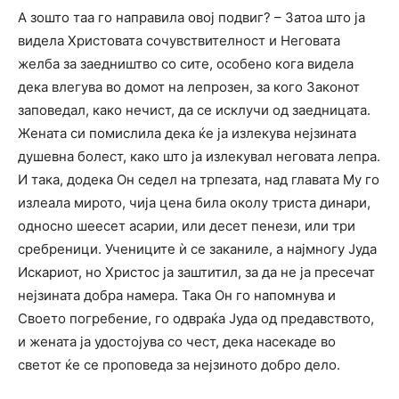
А зошто таа го направила овој подвиг? – Затоа што ја
видела Христовата сочувствителност и Неговата
желба за заедништво со сите, особено кога видела
дека влегува во домот на лепрозен, за кого Законот
заповедал, како нечист, да се исклучи од заедницата.
Жената си помислила дека ќе ја излекува нејзината
душевна болест, како што ја излекувал неговата лепра.
И така, додека Он седел на трпезата, над главата Му го
излеала мирото, чија цена била околу триста динари,
односно шеесет асарии, или десет пенези, или три
сребреници. Учениците ѝ се заканиле, а најмногу Јуда
Искариот, но Христос ја заштитил, за да не ја пресечат
нејзината добра намера. Така Он го напомнува и
Своето погребение, го одвраќа Јуда од предавството,
и жената ја удостојува со чест, дека насекаде во
светот ќе се проповеда за нејзиното добро дело.