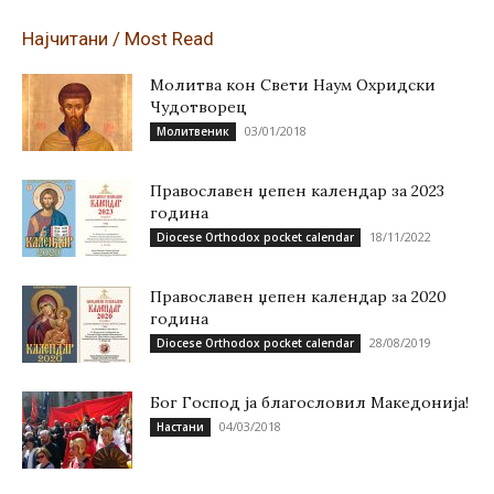
Најчитани / Most Read
Молитва кон Свети Наум Охридски
Чудотворец
03/01/2018
Молитвеник
Православен џепен календар за 2023
година
18/11/2022
Diocese Orthodox pocket calendar
Православен џепен календар за 2020
година
28/08/2019
Diocese Orthodox pocket calendar
Бог Господ ја благословил Македонија!
04/03/2018
Настани