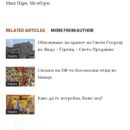
Мил Парк, Мелбурн
RELATED ARTICLES
MORE FROM AUTHOR
Обновување на храмот на Свети Георгиј
во Лида – Ѓурѓиц – Свето Предание
Feasts
Спомен на 318-те Богоносни отци во
Никеја
Feasts
Како да те погребам, Боже мој?
Feasts