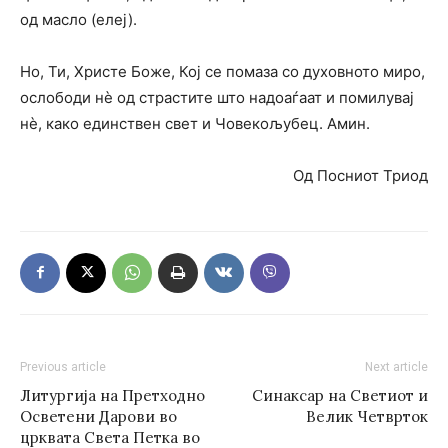
од масло (елеј).
Но, Ти, Христе Боже, Кој се помаза со духовното миро,
ослободи нè од страстите што надоаѓаат и помилувај
нè, како единствен свет и Човекољубец. Амин.
Од Посниот Триод
Previous article
Next article
Литургија на Претходно
Синаксар на Светиот и
Осветени Дарови во
Велик Четврток
црквата Света Петка во