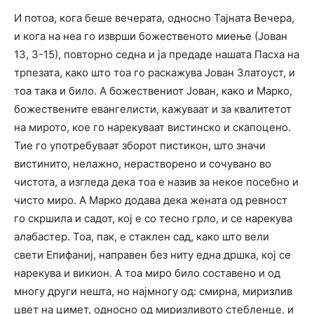
И потоа, кога беше вечерата, односно Тајната Вечера,
и кога на неа го изврши божественото миење (Јован
13, 3-15), повторно седна и ја предаде нашата Пасха на
трпезата, како што тоа го раскажува Јован Златоуст, и
тоа така и било. А божествениот Јован, како и Марко,
божествените евангелисти, кажуваат и за квалитетот
на мирото, кое го нарекуваат вистинско и скапоцено.
Тие го употребуваат зборот пистикон, што значи
вистинито, нелажно, нерастворено и сочувано во
чистота, а изгледа дека тоа е назив за некое посебно и
чисто миро. А Марко додава дека жената од ревност
го скршила и садот, кој е со тесно грло, и се нарекува
алабастер. Тоа, пак, е стаклен сад, како што вели
свети Епифаниј, направен без ниту една дршка, кој се
нарекува и викион. А тоа миро било составено и од
многу други нешта, но најмногу од: смирна, миризлив
цвет на цимет, односно од миризливото стебленце, и