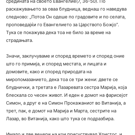
средината на своето Евангелие(7, 36-50). По
раскажувањето за оваа блудница, веднаш го наведува
следново: „Потоа Он одеше по градовите и по селата,
проповедајќи го Евангелието за Царството Божјо”.
Тука се покажува дека тоа не било за време на
страдањата.
Значи, заклучуваме и според времето и според оние
што го примија, и според местата, и лицата и
домовите, како и според природата на
миропомазанието, дека тоа се три жени: двете се
блуднички, а третата е Лазаревата сестра Марија, која
блескала со чесен живот. И еден е домот на фарисејот
Симон, а друг е на Симон Прокажаниот во Витанија, а
трет, пак, е домот на Марија и Марта, сестрите на
Лазар, во Витанија, како што тука се подразбира.
Имало и две вечери на кои присуствувал Христос, и