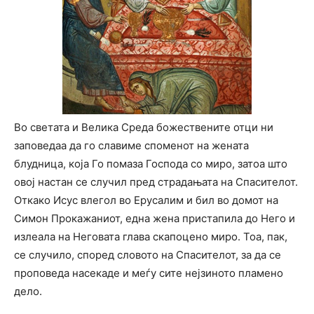
Во светата и Велика Среда божествените отци ни
заповедаа да го славиме споменот на жената
блудница, која Го помаза Господа со миро, затоа што
овој настан се случил пред страдањата на Спасителот.
Откако Исус влегол во Ерусалим и бил во домот на
Симон Прокажаниот, една жена пристапила до Него и
излеала на Неговата глава скапоцено миро. Тоа, пак,
се случило, според словото на Спасителот, за да се
проповеда насекаде и меѓу сите нејзиното пламено
дело.