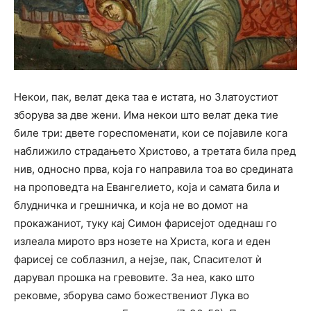
Некои, пак, велат дека таа е истата, но Златоустиот
зборува за две жени. Има некои што велат дека тие
биле три: двете гореспоменати, кои се појавиле кога
наближило страдањето Христово, а третата била пред
нив, односно прва, која го направила тоа во средината
на проповедта на Евангелието, која и самата била и
блудничка и грешничка, и која не во домот на
прокажаниот, туку кај Симон фарисејот одеднаш го
излеала мирото врз нозете на Христа, кога и еден
фарисеј се соблазнил, а нејзе, пак, Спасителот ѝ
дарувал прошка на гревовите. За неа, како што
рековме, зборува само божествениот Лука во