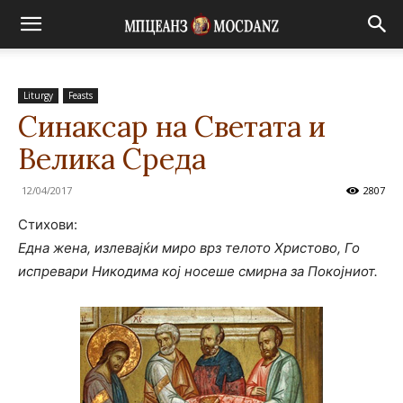
Liturgy
Feasts
Синаксар на Светата и
Велика Среда
12/04/2017
2807
Стихови:
Една жена, излевајќи миро врз телото Христово, Го
испревари Никодима кој носеше смирна за Покојниот.