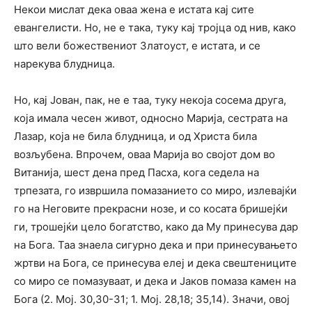
Некои мислат дека оваа жена е истата кај сите
евангелисти. Но, не е така, туку кај тројца од нив, како
што вели божествениот Златоуст, е истата, и се
нарекува блудница.
Но, кај Јован, пак, не е таа, туку некоја сосема друга,
која имала чесен живот, односно Марија, сестрата на
Лазар, која не била блудница, и од Христа била
возљубена. Впрочем, оваа Марија во својот дом во
Витанија, шест дена пред Пасха, кога седела на
трпезата, го извршила помазанието со миро, излевајќи
го на Неговите прекрасни нозе, и со косата бришејќи
ги, трошејќи цело богатство, како да Му принесува дар
на Бога. Таа знаела сигурно дека и при принесувањето
жртви на Бога, се принесува елеј и дека свештениците
со миро се помазуваат, и дека и Јаков помаза камен на
Бога (2. Мој. 30,30-31; 1. Мој. 28,18; 35,14). Значи, овој