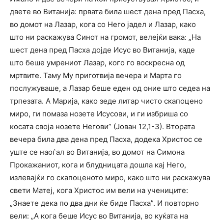
двете во Витанија: првата била шест дена пред Пасха,
во домот на Лазар, кога со Него јадел и Лазар, како
што ни раскажува Синот на громот, велејќи вака: „На
шест дена пред Пасха дојде Исус во Витанија, каде
што беше умрениот Лазар, кого го воскресна од
мртвите. Таму Му приготвија вечера и Марта го
послужуваше, а Лазар беше еден од оние што седеа на
трпезата. А Марија, како зеде литар чисто скапоцено
миро, ги помаза нозете Исусови, и ги избриша со
косата своја нозете Негови” (Јован 12,1-3). Втората
вечера била два дена пред Пасха, додека Христос се
уште се наоѓал во Витанија, во домот на Симона
Прокажаниот, кога и блудницата дошла кај Него,
излевајќи го скапоценото миро, како што ни раскажува
свети Матеј, кога Христос им вели на учениците:
„Знаете дека по два дни ќе биде Пасха”. И повторно
вели: „А кога беше Исус во Витанија, во куќата на