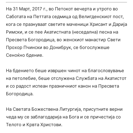
На 31 Март, 2017 г., во Петокот вечерта и утрото во
Саботата на Петтата седмица од Велигденскиот пост,
кога се празнуваат светите маченици Хрисант и Дарија
Римски, и се пее Акатистната (неседална) песна на
Пресвета Богородица, во женскиот манастир Свети
Прохор Пчински во Донибрук, се богослужеше
Сеноќно бдение.
На бдението беше извршен чинот на благословување
на петолебие, беше отслужена Службата на Акатистот
и со радост испеан празничниот канон на Пресвета
Богородица.
На Светата Божествена Литургија, присутните верни
чеда му се заблагодарија на Бога и се причестија со
Телото и Крвта Христови.