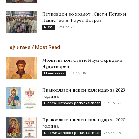
Петровден во храмот „Свети Петар и
Павле“ во н. Ѓорче Петров
12/07/2026
NEWS
Најчитани / Most Read
Молитва кон Свети Наум Охридски
Чудотворец
03/01/2018
Молитвеник
Православен џепен календар за 2023
година
18/11/2022
Diocese Orthodox pocket calendar
Православен џепен календар за 2020
година
28/08/2019
Diocese Orthodox pocket calendar