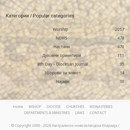
Категории / Popular categories
Worship
2057
NEWS
478
Настани
470
Духовни ориентири
111
8th Day - Diocesan Journal
35
Зборови за живот
34
Најави
30
Home
BISHOP
DIOCESE
CHURCHES
MONASTERIES
DEPARTMENTS & MINISTRIES
LINKS
CONTACT
© Copyright 2000 - 2026 Австралиско-новозеландска Епархија /