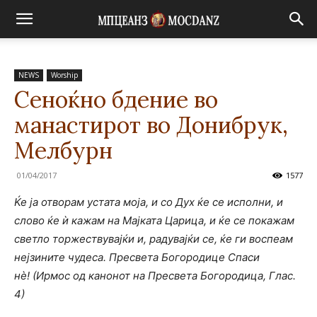
NEWS
Worship
Сеноќно бдение во
манастирот во Донибрук,
Мелбурн
01/04/2017
1577
Ќе ја отворам устата моја, и со Дух ќе се исполни, и
слово ќе ѝ
кажам на Мајката Царица, и ќе се покажам
светло торжествувајќи и, радувајќи се, ќе ги воспеам
нејзините чудеса. Пресвета Богородице Спаси
нѐ!
(Ирмос од канонот на Пресвета Богородица, Глас.
4)