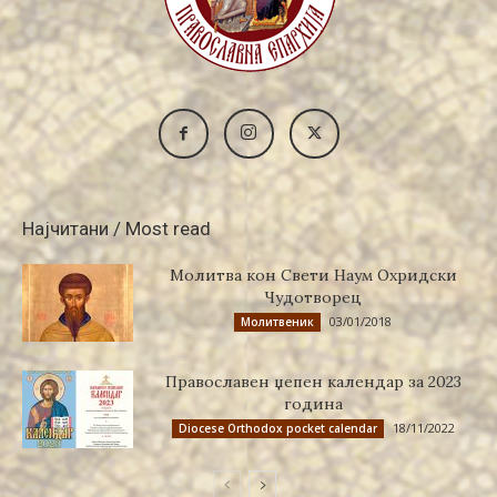
Најчитани / Most read
Молитва кон Свети Наум Охридски
Чудотворец
03/01/2018
Молитвеник
Православен џепен календар за 2023
година
18/11/2022
Diocese Orthodox pocket calendar