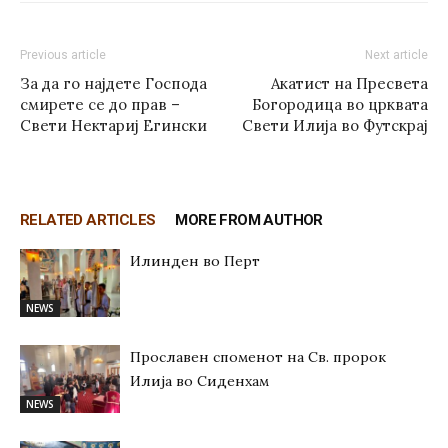
Previous article
Next article
За да го најдете Господа
Акатист на Пресвета
смирете се до прав –
Богородица во црквата
Свети Нектариј Егински
Свети Илија во Футскрај
RELATED ARTICLES
MORE FROM AUTHOR
Илинден во Перт
NEWS
Прославен споменот на Св. пророк
Илија во Сиденхам
NEWS