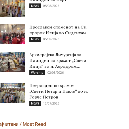
05/08/2026
NEWS
Прославен споменот на Св.
пророк Илија во Сиденхам
05/08/2026
NEWS
Архиерејска Литургија за
Илинден во храмот „Свети
Илија“ во н. Аеродром,...
02/08/2026
Worship
Петровден во храмот
„Свети Петар и Павле“ во н.
Ѓорче Петров
12/07/2026
NEWS
ајчитани / Most Read