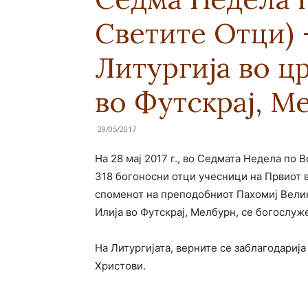
Светите Отци)
Литургија во ц
во Футскрај, М
29/05/2017
На 28 мај 2017 г., во Седмата Недела по 
318 богоносни отци учесници на Првиот в
споменот на преподобниот Пахомиј Велик
Илија во Футскрај, Мелбурн, се богослуж
На Литургијата, верните се заблагодарија
Христови.