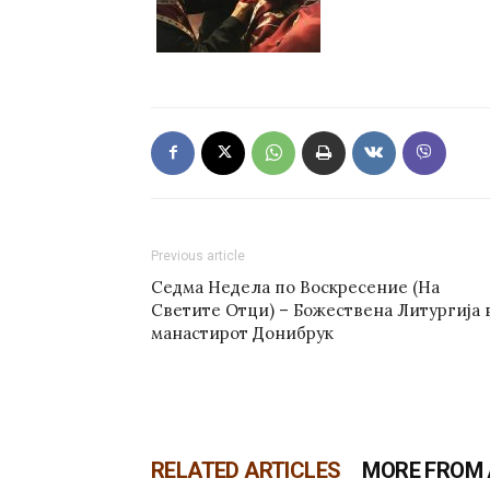
Previous article
Седма Недела по Воскресение (На
Светите Отци) – Божествена Литургија 
манастирот Донибрук
RELATED ARTICLES
MORE FROM