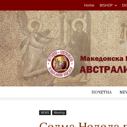
Home
BISHOP
DI
ПОЧЕТНА
NE
NEWS
Worship
Седма Недела 