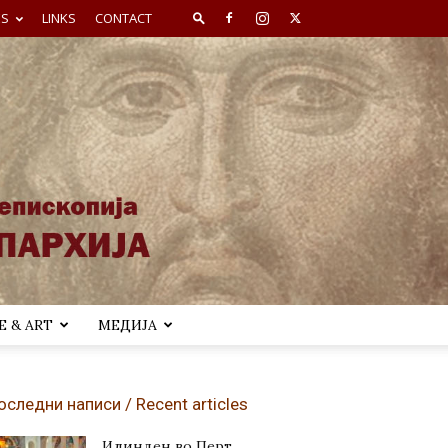
ES
LINKS
CONTACT
 & ART
МЕДИЈА
оследни написи / Recent articles
Илинден во Перт