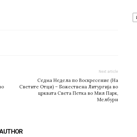
А
/
Ar
Next article
Седма Недела по Воскресение (На
во
Светите Отци) – Божествена Литургија во
црквата Света Петка во Мил Парк,
Мелбурн
 AUTHOR