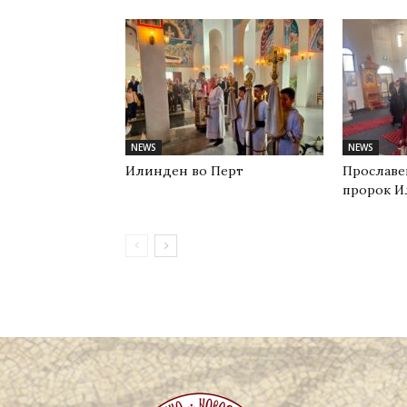
NEWS
NEWS
Илинден во Перт
Прославе
пророк И