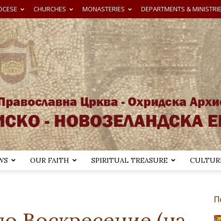
OCESE
CHURCHES
MONASTERIES
DEPARTMENTS & MINISTRI
WS
OUR FAITH
SPIRITUAL TREASURE
CULTURE
Австралиско-
П
по Воскресение (на