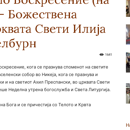
 – Божествена
новозеландска
рквата Свети Илија
елбурн
Епархија
1641
Воскресение, кога се празнува споменот на светите
селенски собор во Никеја, кога се празнува и
и и на светиот Ахил Преспански, во црквата Свети
еше Неделна утрена богослужба и Света Литургија.
 на Бога и се причестија со Телото и Крвта
Н