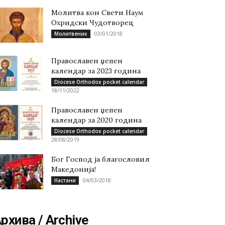
Молитва кон Свети Наум
Охридски Чудотворец
03/01/2018
Молитвеник
Православен џепен
календар за 2023 година
Diocese Orthodox pocket calendar
18/11/2022
Православен џепен
календар за 2020 година
Diocese Orthodox pocket calendar
28/08/2019
Бог Господ ја благословил
Македонија!
04/03/2018
Настани
рхива / Archive