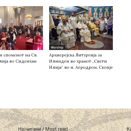
Worship
н споменот на Св.
Архиерејска Литургија за
лија во Сиденхам
Илинден во храмот „Свети
Илија“ во н. Аеродром, Скопје
Најчитани / Most read
К