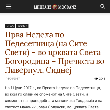
NEWS
Worship
Прва Недела по
Педесетница (на Сите
Свети) – во црквата Света
Богородица – Пречиста во
Ливерпул, Сиднеј
14/06/2017
2045
На 11 јуни 2017 г., во Првата Недела по Педесетница,
во која го славиме споменот на Сите Свети, и
споменот на преподобната маченичка Теодосија и на
светиот маченик Јован Солунски, во црквата Светa