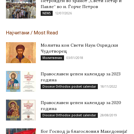
Петровден во храмот „Свети Петар и
Павле“ во н. Ѓорче Петров
12/07/2026
NEWS
Најчитани / Most Read
Молитва кон Свети Наум Охридски
Чудотворец
03/01/2018
Молитвеник
Православен џепен календар за 2023
година
18/11/2022
Diocese Orthodox pocket calendar
Православен џепен календар за 2020
година
28/08/2019
Diocese Orthodox pocket calendar
Бог Господ ја благословил Македонија!