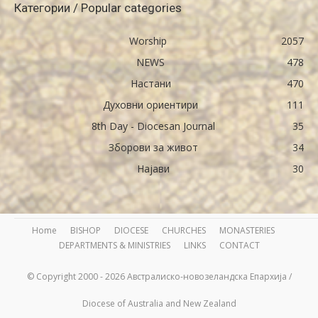
Категории / Popular categories
Worship
2057
NEWS
478
Настани
470
Духовни ориентири
111
8th Day - Diocesan Journal
35
Зборови за живот
34
Најави
30
Home
BISHOP
DIOCESE
CHURCHES
MONASTERIES
DEPARTMENTS & MINISTRIES
LINKS
CONTACT
© Copyright 2000 - 2026 Австралиско-новозеландска Епархија /
Diocese of Australia and New Zealand