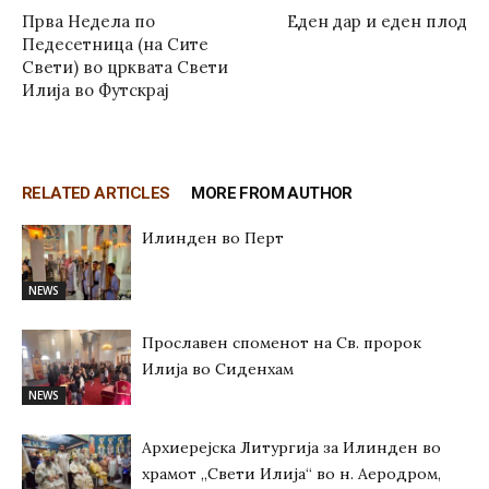
Прва Недела по
Еден дар и еден плод
Педесетница (на Сите
Свети) во црквата Свети
Илија во Футскрај
RELATED ARTICLES
MORE FROM AUTHOR
Илинден во Перт
NEWS
Прославен споменот на Св. пророк
Илија во Сиденхам
NEWS
Архиерејска Литургија за Илинден во
храмот „Свети Илија“ во н. Аеродром,