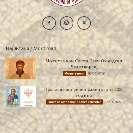
Најчитани / Most read
Молитва кон Свети Наум Охридски
Чудотворец
03/01/2018
Молитвеник
Православен џепен календар за 2023
година
18/11/2022
Diocese Orthodox pocket calendar