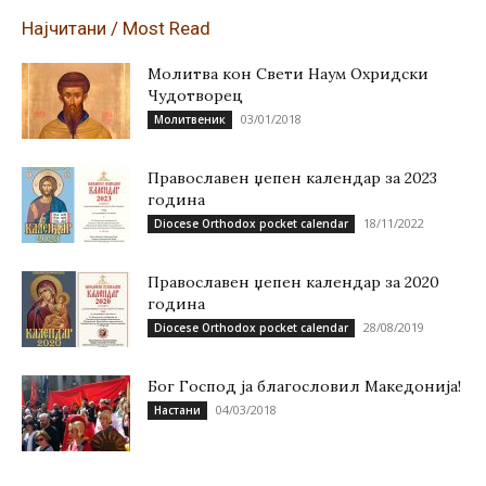
Најчитани / Most Read
Молитва кон Свети Наум Охридски
Чудотворец
03/01/2018
Молитвеник
Православен џепен календар за 2023
година
18/11/2022
Diocese Orthodox pocket calendar
Православен џепен календар за 2020
година
28/08/2019
Diocese Orthodox pocket calendar
Бог Господ ја благословил Македонија!
04/03/2018
Настани