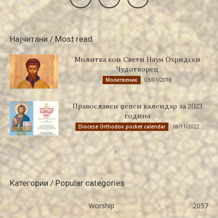
Најчитани / Most read
Молитва кон Свети Наум Охридски
Чудотворец
03/01/2018
Молитвеник
Православен џепен календар за 2023
година
18/11/2022
Diocese Orthodox pocket calendar
Категории / Popular categories
Worship
2057