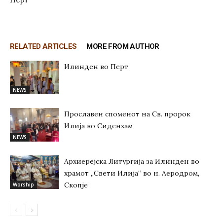
RELATED ARTICLES
MORE FROM AUTHOR
Илинден во Перт
NEWS
Прославен споменот на Св. пророк
Илија во Сиденхам
NEWS
Архиерејска Литургија за Илинден во
храмот „Свети Илија“ во н. Аеродром,
Скопје
Worship