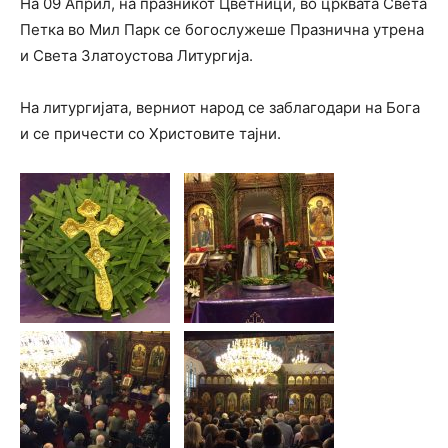
На 09 Април, на празникот Цветници, во црквата Света
Петка во Мил Парк се богослужеше Празнична утрена
и Света Златоустова Литургија.
На литургијата, верниот народ се заблагодари на Бога
и се причести со Христовите тајни.