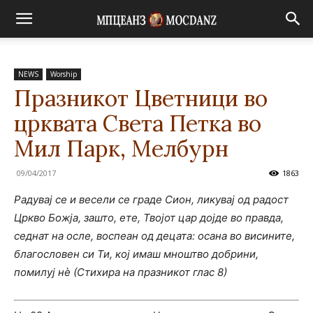
NEWS
Worship
Празникот Цветници во
црквата Света Петка во
Мил Парк, Мелбурн
09/04/2017
1863
Радувај се и весели се граде Сион, ликувај од радост
Цркво Божја, зашто, ете, Твојот цар дојде во правда,
седнат на осле, воспеан од децата: осана во висините,
благословен си Ти, кој имаш мноштво добрини,
помилуј нѐ (Стихира на празникот глас 8)