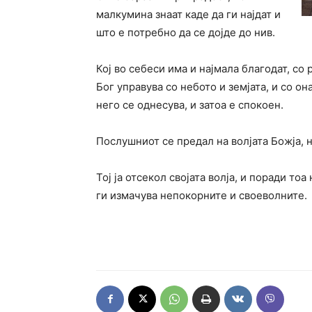
малкумина знаат каде да ги најдат и
што е потребно да се дојде до нив.
Кој во себеси има и најмала благодат, со 
Бог управува со небото и земјата, и со он
него се однесува, и затоа е спокоен.
Послушниот се предал на волјата Божја, н
Тој ја отсекол својата волја, и поради тоа
ги измачува непокорните и своеволните.