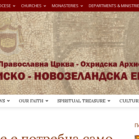
OCESE
CHURCHES
MONASTERIES
DEPARTMENTS & MINISTRI
WS
OUR FAITH
SPIRITUAL TREASURE
CULTURE
Австралиско-
П
е е потребна само