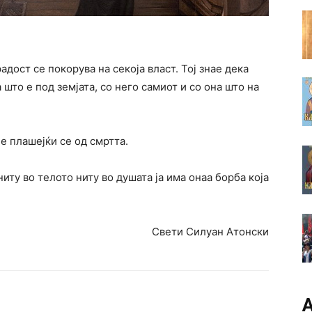
радост се покорува на секоја власт. Тој знае дека
а што е под земјата, со него самиот и со она што на
е плашејќи се од смртта.
 ниту во телото ниту во душата ја има онаа борба која
Свети Силуан Атонски
А