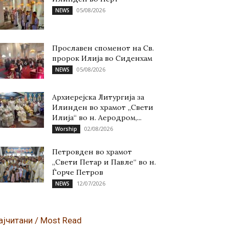
05/08/2026
NEWS
Прославен споменот на Св.
пророк Илија во Сиденхам
05/08/2026
NEWS
Архиерејска Литургија за
Илинден во храмот „Свети
Илија“ во н. Аеродром,...
02/08/2026
Worship
Петровден во храмот
„Свети Петар и Павле“ во н.
Ѓорче Петров
12/07/2026
NEWS
ајчитани / Most Read