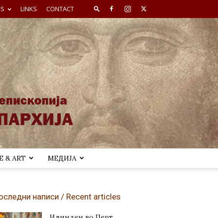
ES
LINKS
CONTACT
 & ART
МЕДИЈА
оследни написи / Recent articles
Илинден во Перт