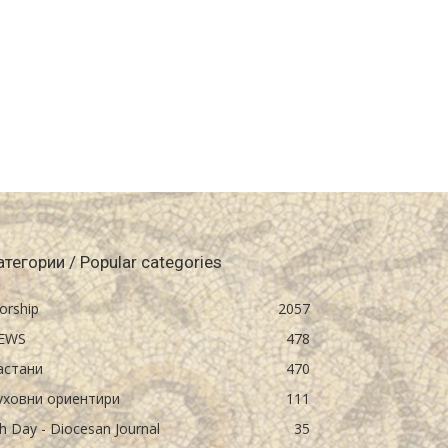
атегории / Popular categories
orship
2057
EWS
478
астани
470
уховни ориентири
111
h Day - Diocesan Journal
35