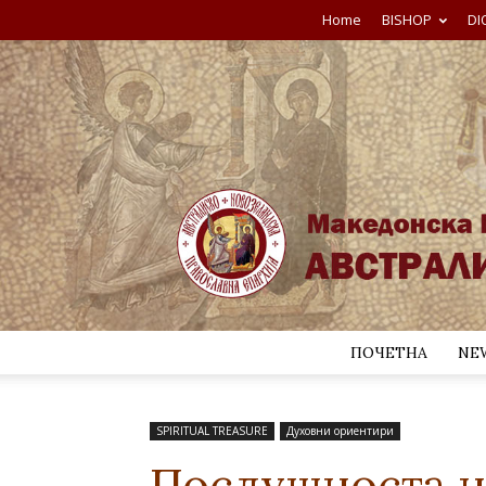
Home
BISHOP
DI
ПОЧЕТНА
NE
SPIRITUAL TREASURE
Духовни ориентири
Послушноста н