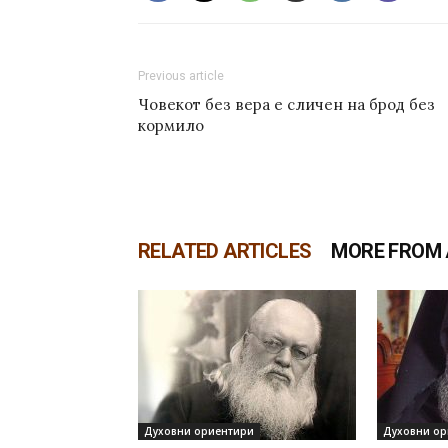
Previous article
Човекот без вера е сличен на брод без
кормило
RELATED ARTICLES
MORE FROM
Духовни ориентири
Духовни ор