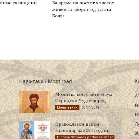
купиме скапоцени
За време на постот човекот
живее со зборот од устата
Божја
Најчитани / Most read
К
Молитва кон Свети Наум
W
Охридски Чудотворец
N
03/01/2018
Молитвеник
Н
Д
Православен џепен
календар за 2023 година
8t
Diocese Orthodox pocket calendar