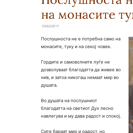
на монасите тук
05/02/2017
Послушноста не е потребна само на
монасите, туку и на секој човек.
Гордите и самоволните луѓе не
дозволуваат благодатта да живее во
нив, и затоа никогаш немаат мир во
душата.
Во душата на послушниот
благодатта на светиот Дух лесно
навлегува и му дава радост и спокој.
Сите бараат мир и радост, но