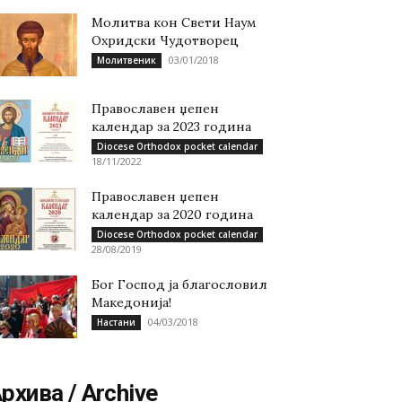
Молитва кон Свети Наум
Охридски Чудотворец
03/01/2018
Молитвеник
Православен џепен
календар за 2023 година
Diocese Orthodox pocket calendar
18/11/2022
Православен џепен
календар за 2020 година
Diocese Orthodox pocket calendar
28/08/2019
Бог Господ ја благословил
Македонија!
04/03/2018
Настани
рхива / Archive