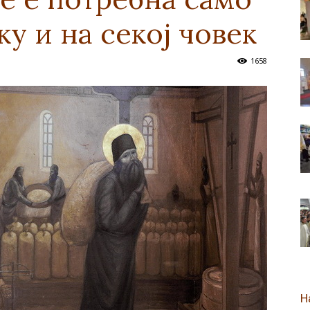
у и на секој човек
новозеландска
1658
Епархија
Н