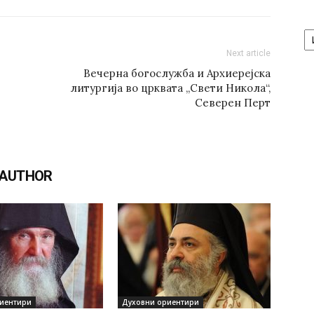
А
/
Next article
Ar
Вечерна богослужба и Архиерејска
литургија во црквата „Свети Никола“,
Северен Перт
 AUTHOR
иентири
Духовни ориентири