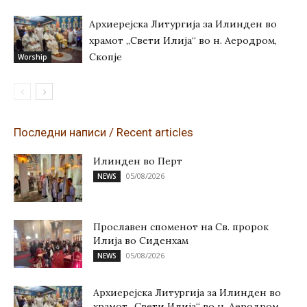
Архиерејска Литургија за Илинден во
храмот „Свети Илија“ во н. Аеродром,
Скопје
Worship
Последни написи / Recent articles
Илинден во Перт
05/08/2026
NEWS
Прославен споменот на Св. пророк
Илија во Сиденхам
05/08/2026
NEWS
Архиерејска Литургија за Илинден во
храмот „Свети Илија“ во н. Аеродром,...