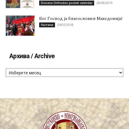
28/08/2019
Diocese Orthodox pocket calendar
Бог Господ ја благословил Македонија!
04/03/2018
Настани
Архива / Archive
Архива
/
Archive