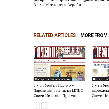
Злата Мегленска, Вереби
RELATED ARTICLES
MORE FROM
Пастир - Парохиски весник
Пастир - Па
6 – ти број на Пастир –
5 – ти бр
Парохиски весник на МПЦО
парохиск
Свети Никола – Престон
Свети Ни