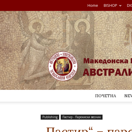
Home
BISHOP
DI
ПОЧЕТНА
NE
Publishing
Пастир - Парохиски весник
„Пастир“ – пар