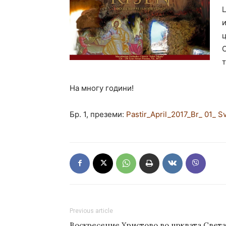
Ц
и
ц
На многу години!
Бр. 1, преземи:
Pastir_April_2017_Br_ 01_ Sv
Previous article
Воскресение Христово во црквата Света