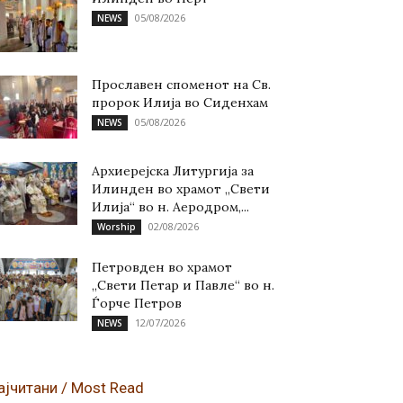
05/08/2026
NEWS
Прославен споменот на Св.
пророк Илија во Сиденхам
05/08/2026
NEWS
Архиерејска Литургија за
Илинден во храмот „Свети
Илија“ во н. Аеродром,...
02/08/2026
Worship
Петровден во храмот
„Свети Петар и Павле“ во н.
Ѓорче Петров
12/07/2026
NEWS
ајчитани / Most Read