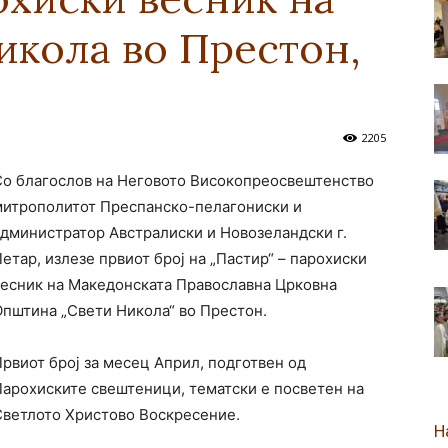
кола во Престон,
новозеландска
2205
Со благослов на Неговото Високопреосвештенство
Епархија
митрополитот Преспанско-пелагониски и
администратор Австралиски и Новозеландски г.
етар, излезе првиот број на „Пастир“ – парохиски
весник на Македонската Православна Црковна
Општина „Свети Никола“ во Престон.
рвиот број за месец Април, подготвен од
Парохиските свештеници, тематски е посветен на
Светлото Христово Воскресение.
Н