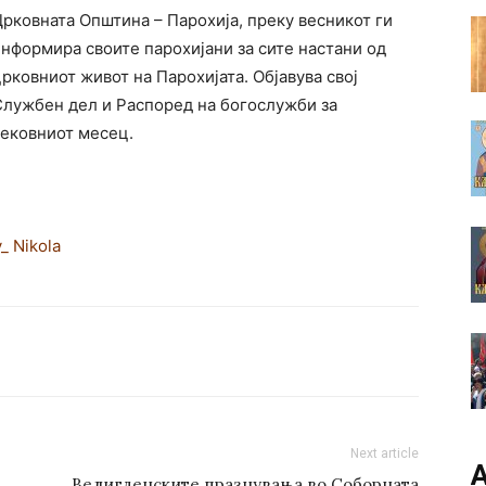
рковната Општина – Парохија, преку весникот ги
нформира своите парохијани за сите настани од
рковниот живот на Парохијата. Објавува свој
Службен дел и Распоред на богослужби за
тековниот месец.
_ Nikola
Next article
А
Велигденските празнувања во Соборната