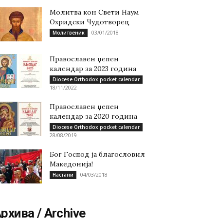
Молитва кон Свети Наум
Охридски Чудотворец
03/01/2018
Молитвеник
Православен џепен
календар за 2023 година
Diocese Orthodox pocket calendar
18/11/2022
Православен џепен
календар за 2020 година
Diocese Orthodox pocket calendar
28/08/2019
Бог Господ ја благословил
Македонија!
04/03/2018
Настани
рхива / Archive