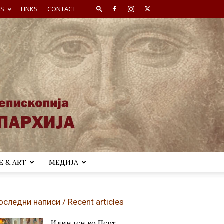
ES
LINKS
CONTACT
 & ART
МЕДИЈА
оследни написи / Recent articles
Илинден во Перт