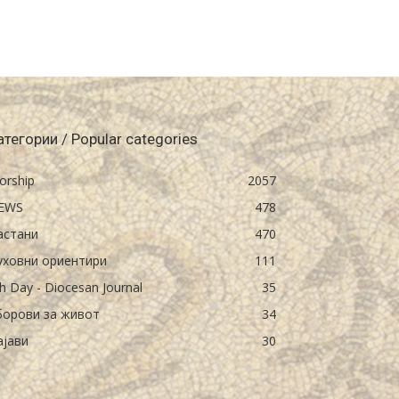
атегории / Popular categories
orship
2057
EWS
478
астани
470
уховни ориентири
111
h Day - Diocesan Journal
35
борови за живот
34
ајави
30