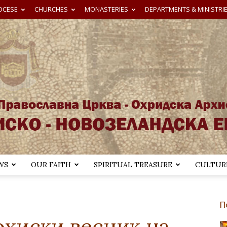
OCESE
CHURCHES
MONASTERIES
DEPARTMENTS & MINISTRI
WS
OUR FAITH
SPIRITUAL TREASURE
CULTURE
Австралиско-
П
охиски весник на