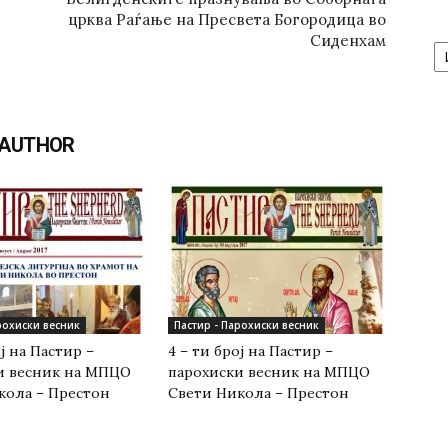
црква Раѓање на Пресвета Богородица во
А
Сиденхам
/
Ar
 AUTHOR
рохиски весник
Пастир - Парохиски весник
ој на Пастир –
4 – ти број на Пастир –
и весник на МПЦО
парохиски весник на МПЦО
кола – Престон
Свети Никола – Престон