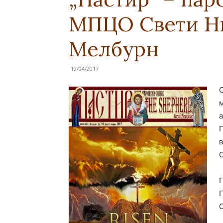
МПЦО Свети Ни
Мелбурн
19/04/2017
П
П