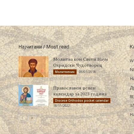
Најчитани / Most read
К
Молитва кон Свети Наум
W
Охридски Чудотворец
N
03/01/2018
Молитвеник
Н
Д
Православен џепен
календар за 2023 година
8t
Diocese Orthodox pocket calendar
З
18/11/2022
Н