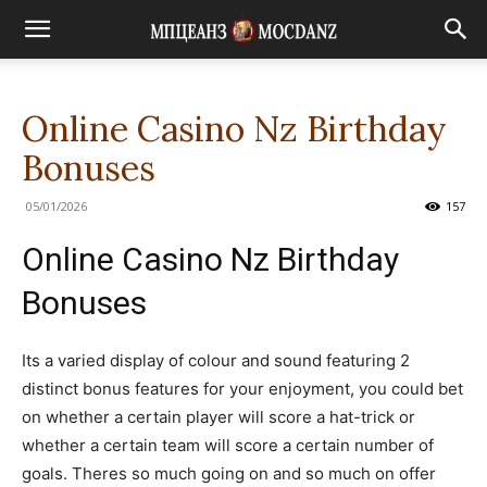
Online Casino Nz Birthday
Bonuses
05/01/2026
157
Online Casino Nz Birthday
Bonuses
Its a varied display of colour and sound featuring 2
distinct bonus features for your enjoyment, you could bet
on whether a certain player will score a hat-trick or
whether a certain team will score a certain number of
goals. Theres so much going on and so much on offer