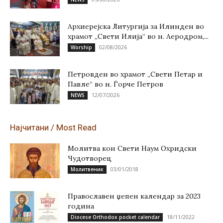
Архиерејска Литургија за Илинден во
храмот „Свети Илија“ во н. Аеродром,...
02/08/2026
Worship
Петровден во храмот „Свети Петар и
Павле“ во н. Ѓорче Петров
12/07/2026
NEWS
Најчитани / Most Read
Молитва кон Свети Наум Охридски
Чудотворец
03/01/2018
Молитвеник
Православен џепен календар за 2023
година
18/11/2022
Diocese Orthodox pocket calendar