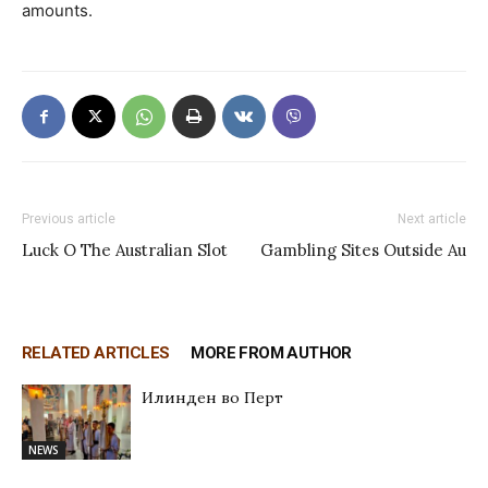
amounts.
Previous article
Next article
Luck O The Australian Slot
Gambling Sites Outside Au
RELATED ARTICLES
MORE FROM AUTHOR
Илинден во Перт
NEWS