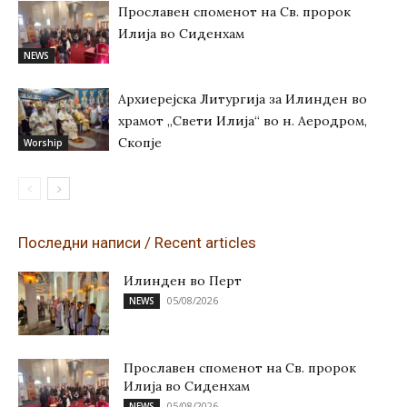
Прославен споменот на Св. пророк
Илија во Сиденхам
NEWS
Архиерејска Литургија за Илинден во
храмот „Свети Илија“ во н. Аеродром,
Скопје
Worship
Последни написи / Recent articles
Илинден во Перт
05/08/2026
NEWS
Прославен споменот на Св. пророк
Илија во Сиденхам
05/08/2026
NEWS