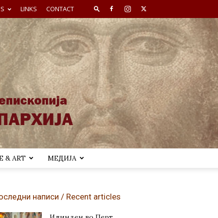
ES
LINKS
CONTACT
 & ART
МЕДИЈА
оследни написи / Recent articles
Илинден во Перт