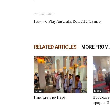
Previous article
How To Play Australia Roulette Casino
RELATED ARTICLES
MORE FROM
NEWS
NEWS
Илинден во Перт
Прославе
пророк И