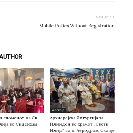
Next article
Mobile Pokies Without Registration
 AUTHOR
Worship
н споменот на Св.
Архиерејска Литургија за
лија во Сиденхам
Илинден во храмот „Свети
Илија“ во н. Аеродром, Скопје