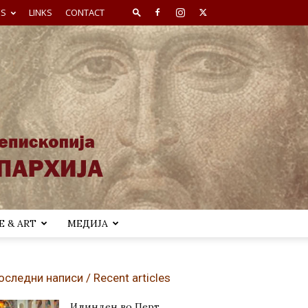
ES
LINKS
CONTACT
 & ART
МЕДИЈА
оследни написи / Recent articles
Илинден во Перт