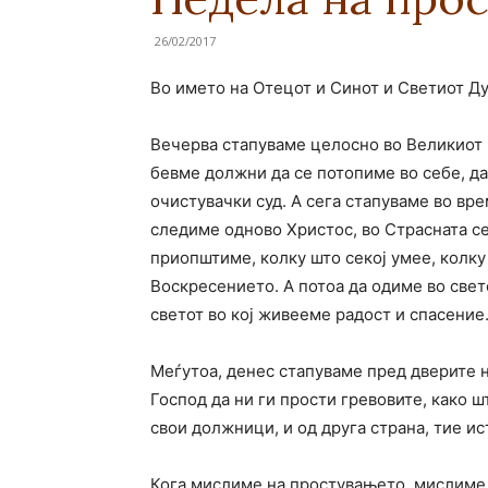
26/02/2017
Во името на Отецот и Синот и Светиот Ду
Вечерва стапуваме целосно во Великиот 
бевме должни да се потопиме во себе, да
очистувачки суд. А сега стапуваме во вр
следиме одново Христос, во Страсната сед
приопштиме, колку што секој умее, колку 
Воскресението. А потоа да одиме во свет
светот во кој живееме радост и спасение
Меѓутоа, денес стапуваме пред дверите н
Господ да ни ги прости гревовите, како 
свои должници, и од друга страна, тие ист
Кога мислиме на простувањето, мислиме з