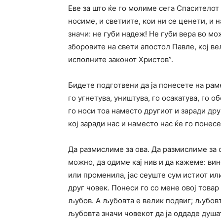
Еве за што ќе го молиме сега Спасителот 
носиме, и светиите, кои ни се ценети, и н
значи: не губи надеж! Не губи вера во м
зборовите на свети апостол Павле, кој ве
исполните законот Христов”.
Бидете подготвени да ја понесете на раме
го угнетува, уништува, го осакатува, го о
го носи тоа наместо другиот и заради дру
кој заради нас и наместо нас ќе го понес
Да размислиме за ова. Да размислиме за с
можно, да одиме кај нив и да кажеме: вин
или променила, јас сеуште сум истиот или
друг човек. Понеси го со мене овој товар
љубов. А љубовта е велик подвиг; љубовт
љубовта значи човекот да ја оддаде душат