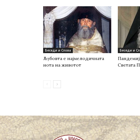
Беседи и Слова
Беседи и С
Љубовта е најмелодичната
Пандемиј
нота на животот
Светата 