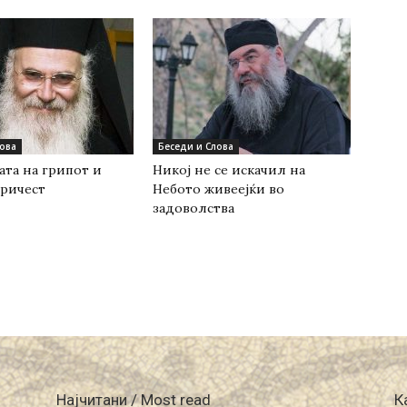
лова
Беседи и Слова
ата на грипот и
Никој не се искачил на
Причест
Небото живеејќи во
задоволства
Најчитани / Most read
К