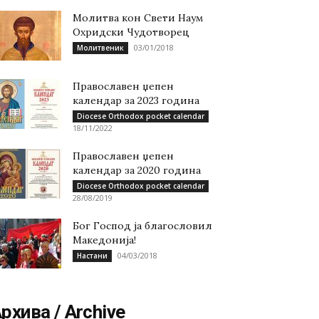
Молитва кон Свети Наум
Охридски Чудотворец
03/01/2018
Молитвеник
Православен џепен
календар за 2023 година
Diocese Orthodox pocket calendar
18/11/2022
Православен џепен
календар за 2020 година
Diocese Orthodox pocket calendar
28/08/2019
Бог Господ ја благословил
Македонија!
04/03/2018
Настани
рхива / Archive