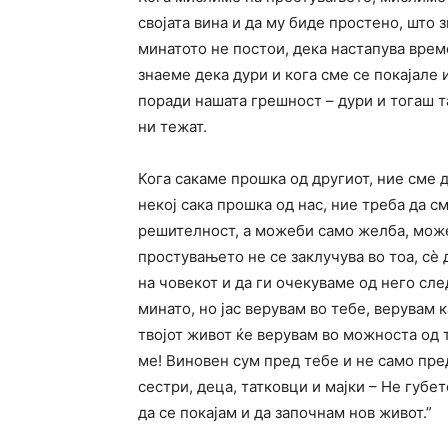
својата вина и да му биде простено, што 
минатото не постои, дека настапува време 
знаеме дека дури и кога сме се покајале 
поради нашата грешност – дури и тогаш т
ни тежат.
Кога сакаме прошка од другиот, ние сме д
некој сака прошка од нас, ние треба да см
решителност, а можеби само желба, може
простувањето не се заклучува во тоа, сè д
на човекот и да ги очекуваме од него сле
минато, но јас верувам во тебе, верувам 
твојот живот ќе верувам во можноста од 
ме! Виновен сум пред тебе и не само пред 
сестри, деца, татковци и мајки – Не губет
да се покајам и да започнам нов живот.”