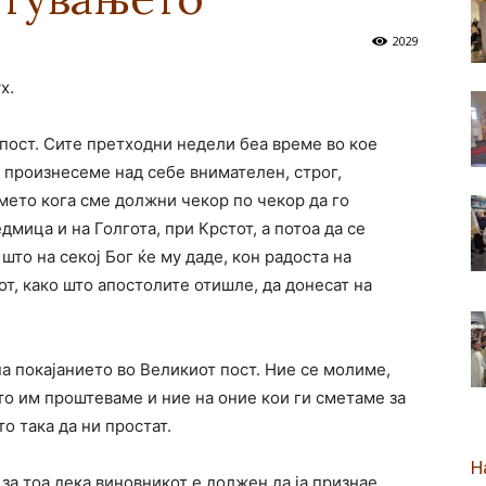
2029
новозеландска
х.
пост. Сите претходни недели беа време во кое
 произнесеме над себе внимателен, строг,
Епархија
емето кога сме должни чекор по чекор да го
мица и на Голгота, при Крстот, а потоа да се
што на секој Бог ќе му даде, кон радоста на
от, како што апостолите отишле, да донесат на
.
а покајанието во Великиот пост. Ние се молиме,
што им проштеваме и ние на оние кои ги сметаме за
о така да ни простат.
Н
а тоа дека виновникот е должен да ја признае