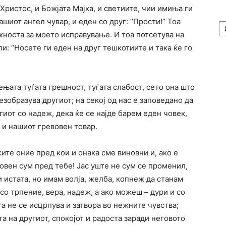
Христос, и Божјата Мајка, и светиите, чии имиња ги
А
ашиот ангел чувар, и еден со друг: “Прости!” Тоа
/
ожноста за моето исправување. И тоа потсетува на
Ar
ли: “Носете ги еден на друг тешкотиите и така ќе го
њата туѓата грешност, туѓата слабост, сето она што
безобразува другиот; на секој од нас е заповедано да
гиот со надеж, дека ќе се најде барем еден човек,
е и нашиот гревовен товар.
ите оние пред кои и онака сме виновни и, ако е
овен сум пред тебе! Јас уште не сум се променил,
 истата, но имам волја, желба, копнеж да станам
 со трпение, вера, надеж, а ако можеш – дури и со
а не се исцрпува и затвора во нежните чувства;
а на другиот, спокојот и радоста заради неговото