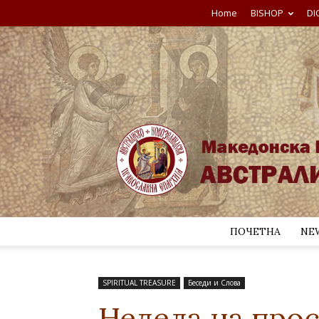
Home
BISHOP
DI
ПОЧЕТНА
NE
SPIRITUAL TREASURE
Беседи и Слова
Недела на про