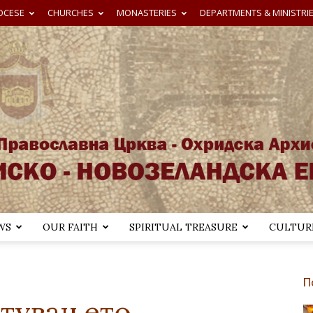
OCESE
CHURCHES
MONASTERIES
DEPARTMENTS & MINISTRI
WS
OUR FAITH
SPIRITUAL TREASURE
CULTURE
Австралиско-
П
стувањето