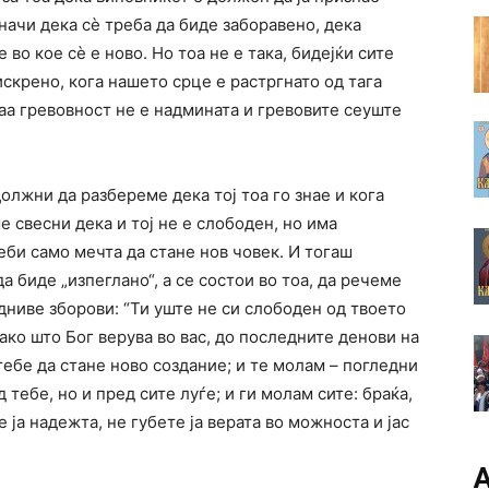
значи дека сè треба да биде заборавено, дека
во кое сè е ново. Но тоа не е така, бидејќи сите
искрено, кога нашето срце е растргнато од тага
аа гревовност не е надмината и гревовите сеуште
олжни да разбереме дека тој тоа го знае и кога
е свесни дека и тој не е слободен, но има
би само мечта да стане нов човек. И тогаш
а биде „изпеглано“, а се состои во тоа, да речеме
дниве зборови: “Ти уште не си слободен од твоето
како што Бог верува во вас, до последните денови на
тебе да стане ново создание; и те молам – погледни
тебе, но и пред сите луѓе; и ги молам сите: браќа,
е ја надежта, не губете ја верата во можноста и јас
А