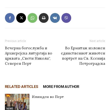
Previous article
Next article
Вечерна богослужба и
Во Ермитаж изложен
Архиерејска литургија во
единствениот животен
црквата „Свети Никола“,
портрет на Св. Ксенија
Северен Перт
Петроградска
RELATED ARTICLES
MORE FROM AUTHOR
Илинден во Перт
NEWS