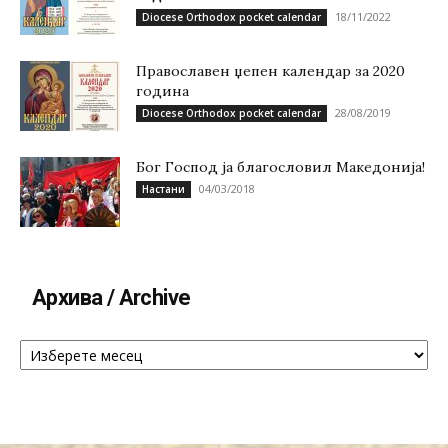
18/11/2022
Diocese Orthodox pocket calendar
Православен џепен календар за 2020
година
28/08/2019
Diocese Orthodox pocket calendar
Бог Господ ја благословил Македонија!
04/03/2018
Настани
Архива / Archive
Архива
/
Archive