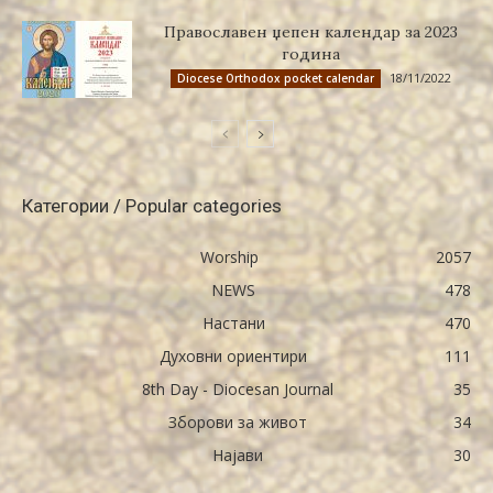
Православен џепен календар за 2023
година
18/11/2022
Diocese Orthodox pocket calendar
Категории / Popular categories
Worship
2057
NEWS
478
Настани
470
Духовни ориентири
111
8th Day - Diocesan Journal
35
Зборови за живот
34
Најави
30