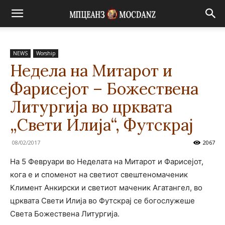
NEWS
Worship
Недела на Митарот и
Фарисејот – Божествена
Литургија во црквата
„Свети Илија“, Футскрај
08/02/2017
2067
На 5 Февруари во Неделата на Митарот и Фарисејот,
кога е и споменот на светиот свештеномаченик
Климент Анкирски и светиот маченик Агатангел, во
црквата Свети Илија во Футскрај се богослужеше
Света Божествена Литургија.