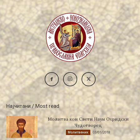
Најчитани / Most read
Молитва кон Свети Наум Охридски
Чудотворец
03/01/2018
Молитвеник