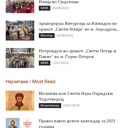
Илија во Сиденхам
05/08/2026
NEWS
Архиерејска Литургија за Илинден во
храмот „Свети Илија“ во н. Аеродром,...
02/08/2026
Worship
Петровден во храмот „Свети Петар и
Павле“ во н. Ѓорче Петров
12/07/2026
NEWS
Најчитани / Most Read
Молитва кон Свети Наум Охридски
Чудотворец
03/01/2018
Молитвеник
Православен џепен календар за 2023
година