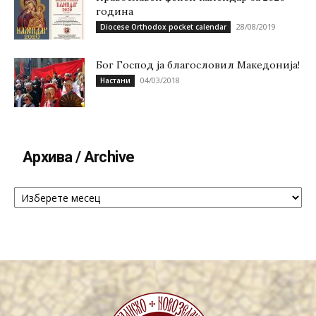
година
28/08/2019
Diocese Orthodox pocket calendar
Бог Господ ја благословил Македонија!
04/03/2018
Настани
Архива / Archive
Архива
/
Archive