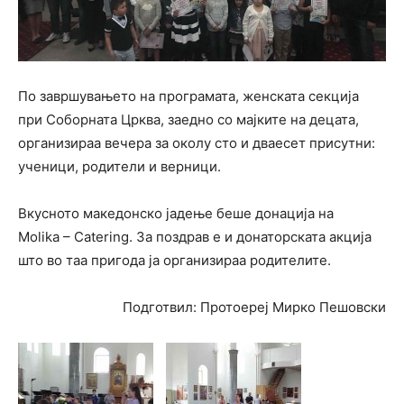
По завршувањето на програмата, женската секција
при Соборната Црква, заедно со мајките на децата,
организираа вечера за околу сто и дваесет присутни:
ученици, родители и верници.
Вкусното македонско јадење беше донација на
Molika – Catering. За поздрав е и донаторската акција
што во таа пригода ја организираа родителите.
Подготвил: Протоереј Мирко Пешовски