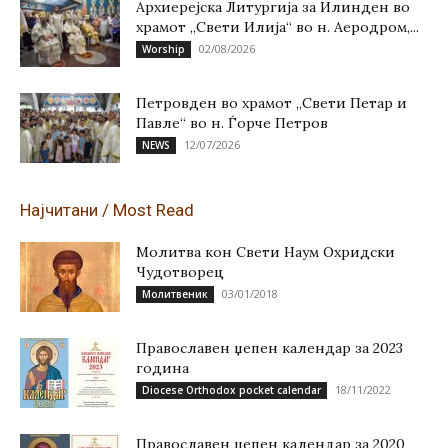
Архиерејска Литургија за Илинден во
храмот „Свети Илија“ во н. Аеродром,...
02/08/2026
Worship
Петровден во храмот „Свети Петар и
Павле“ во н. Ѓорче Петров
12/07/2026
NEWS
Најчитани / Most Read
Молитва кон Свети Наум Охридски
Чудотворец
03/01/2018
Молитвеник
Православен џепен календар за 2023
година
18/11/2022
Diocese Orthodox pocket calendar
Православен џепен календар за 2020