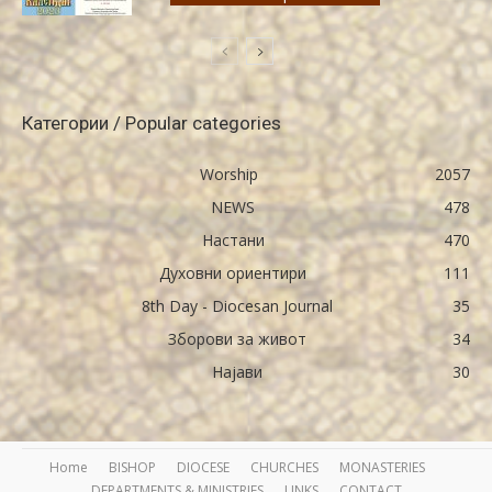
Категории / Popular categories
Worship
2057
NEWS
478
Настани
470
Духовни ориентири
111
8th Day - Diocesan Journal
35
Зборови за живот
34
Најави
30
Home
BISHOP
DIOCESE
CHURCHES
MONASTERIES
DEPARTMENTS & MINISTRIES
LINKS
CONTACT