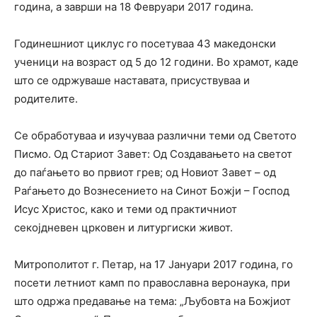
година, а заврши на 18 Февруари 2017 година.
Годинешниот циклус го посетуваа 43 македонски
ученици на возраст од 5 до 12 години. Во храмот, каде
што се одржуваше наставата, присуствуваа и
родителите.
Се обработуваа и изучуваа различни теми од Светото
Писмо. Од Стариот Завет: Од Создавањето на светот
до паѓањето во првиот грев; од Новиот Завет – од
Раѓањето до Вознесението на Синот Божји – Господ
Исус Христос, како и теми од практичниот
секојдневен црковен и литургиски живот.
Митрополитот г. Петар, на 17 Јануари 2017 година, го
посети летниот камп по православна веронаука, при
што одржа предавање на тема: „Љубовта на Божјиот