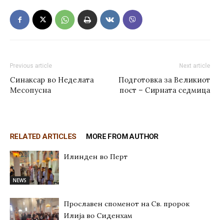
Previous article
Next article
Синаксар во Неделата
Подготовка за Великиот
Месопусна
пост – Сирната седмица
RELATED ARTICLES
MORE FROM AUTHOR
Илинден во Перт
NEWS
Прославен споменот на Св. пророк
Илија во Сиденхам