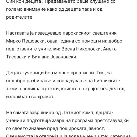
Син кон децата“. Предавањето беше слушано со
големо внимание како од децата така и од
родителите.
Наставата ја изведуваше парохискиот свештеник
Мирко Пешовски, оваа година со помош и на добро
подготвените учителки: Весна Николоски, Анета
Тасевски и Билјана Јовановски.
Децата-ученици беа мошне креативни. Тие, за
подобро разбирање и совладување на библиските
теми, насликаа цртежи, коишто на крајот беа дел од
изложбата во храмот.
На самата завршница од Летниот камп, децата-
ученици подготвија завршна програма претставувајќи
го своето знаење пред пошироката јавност.
Свеченоста ја отворија и ја водеа учениците: Катерина