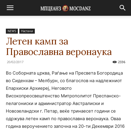
NEWS
Настани
Летен камп за
Православна веронаука
20/02/2017
2336
Во Соборната црква, Раѓање на Пресвета Богородица
во Сиденхам – Мелбурн, со благослов на надлежниот
Епархиски Архиереј, Неговото
Високопреосвештенство Митрополитот Преспанско-
пелагониски и администратор Австралиски и
Новозеландски г. Петар, веќе тринаесет години се
одржува летен камп по православна веронаука. Оваа
година вероучението започна на 20-ти Декември 2016