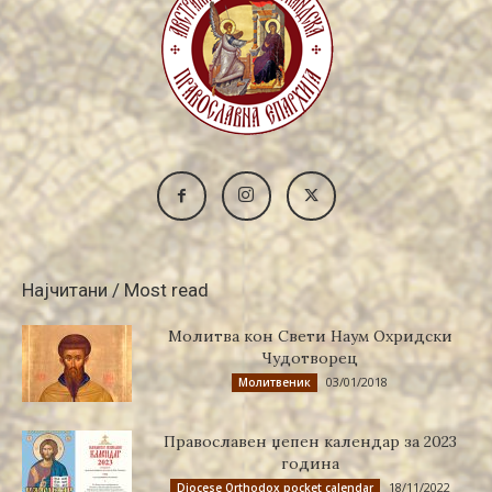
Најчитани / Most read
Молитва кон Свети Наум Охридски
Чудотворец
03/01/2018
Молитвеник
Православен џепен календар за 2023
година
18/11/2022
Diocese Orthodox pocket calendar