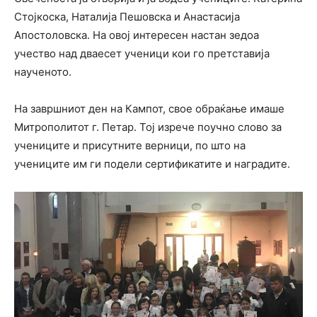
Стојкоска, Наталија Пешовска и Анастасија
Апостоловска. На овој интересен настан зедоа
учество над дваесет ученици кои го претставија
наученото.
На завршниот ден на Кампот, свое обраќање имаше
Митрополитот г. Петар. Тој изрече поучно слово за
учениците и присутните верници, по што на
учениците им ги подели сертификатите и наградите.