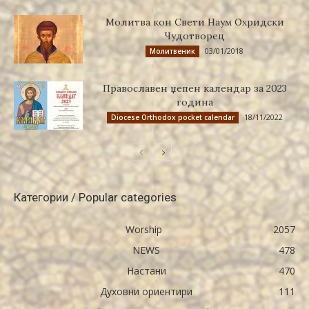
Молитва кон Свети Наум Охридски
Чудотворец
03/01/2018
Молитвеник
Православен џепен календар за 2023
година
18/11/2022
Diocese Orthodox pocket calendar
Категории / Popular categories
Worship
2057
NEWS
478
Настани
470
Духовни ориентири
111