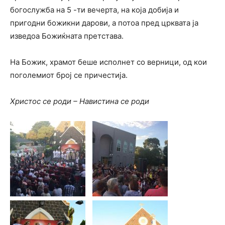
богослужба на 5 -ти вечерта, на која добија и
пригодни божикни дарови, а потоа пред црквата ја
изведоа Божиќната претстава.
На Божик, храмот беше исполнет со верници, од кои
поголемиот број се причестија.
Христос се роди – Навистина се роди