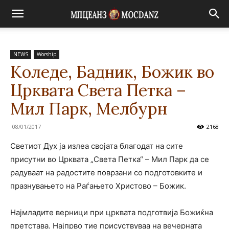
NEWS
Worship
Коледе, Бадник, Божик во
Црквата Света Петка –
Мил Парк, Мелбурн
08/01/2017
2168
Светиот Дух ја излеа својата благодат на сите
присутни во Црквата „Света Петка“ – Мил Парк да се
радуваат на радостите поврзани со подготовките и
празнувањето на Раѓањето Христово – Божик.
Најмладите верници при црквата подготвија Божиќна
претстава. Најпрво тие присуствуваа на вечерната