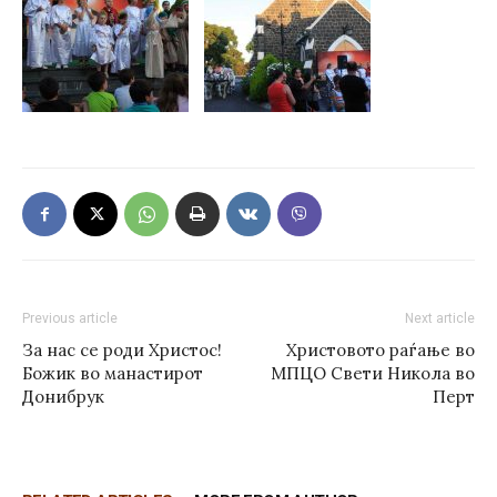
Previous article
Next article
За нас се роди Христос!
Христовото раѓање во
Божик во манастирот
МПЦО Свети Никола во
Донибрук
Перт