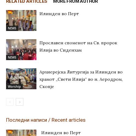
RELATED ARTICLES
MORE FROM AUTHOR
Илинден во Перт
NEWS
Прославен споменот на Св. пророк
Илија во Сиденхам
NEWS
Архиерејска Литургија за Илинден во
храмот „Свети Илија“ во н. Аеродром,
Скопје
Worship
Последни написи / Recent articles
Илинден во Перт