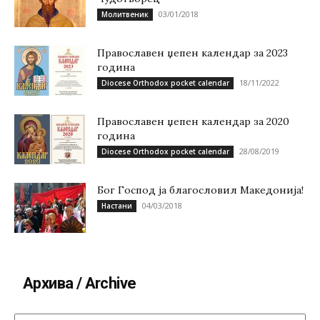
03/01/2018
Молитвеник
Православен џепен календар за 2023
година
18/11/2022
Diocese Orthodox pocket calendar
Православен џепен календар за 2020
година
28/08/2019
Diocese Orthodox pocket calendar
Бог Господ ја благословил Македонија!
04/03/2018
Настани
Архива / Archive
Архива