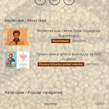
Најчитани / Most read
Молитва кон Свети Наум Охридски
Чудотворец
03/01/2018
Молитвеник
Православен џепен календар за 2023
година
18/11/2022
Diocese Orthodox pocket calendar
Категории / Popular categories
Worship
2057