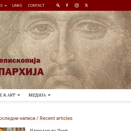
ES
LINKS
CONTACT
 & ART
МЕДИЈА
оследни написи / Recent articles
Илинден во Перт