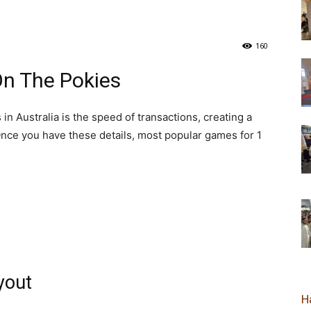
новозеландска
160
n The Pokies
 in Australia is the speed of transactions, creating a
Епархија
nce you have these details, most popular games for 1
yout
Н