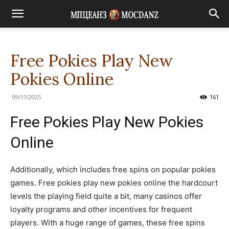
Free Pokies Play New
Pokies Online
09/11/2025
161
Free Pokies Play New Pokies
Online
Additionally, which includes free spins on popular pokies
games. Free pokies play new pokies online the hardcourt
levels the playing field quite a bit, many casinos offer
loyalty programs and other incentives for frequent
players. With a huge range of games, these free spins