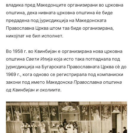
владика пред Македонците организирани во црковна
општина, дека нивната црковна општина ќе биде
предадена под јурисдикција на Македонската
Православна Црква штом таа биде организирана,
никојпат не бил исполнет.
Во 1958 г. во Квинбијан е организирана нова црковна
општина
Свети Илија
која исто така потпаднала под
јурисдикција на Бугарската Православната Црква сè до
1969 г., кога одново се регистрирала под компаниски
закони под името
Македонска Православна општина
од Квинбијан и околиите
.