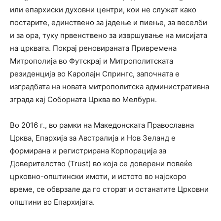
или епархиски духовни центри, кои не служат како
постарите, единствено за јадење и пиење, за веселби
и за ора, туку првенствено за извршување на мисијата
на црквата. Покрај реновираната Привремена
Митрополија во Футскрај и Митрополитската
резиденција во Каролајн Спрингс, започната е
изградбата на новата митрополитска административна
зграда кај Соборната Црква во Мелбурн.
Во 2016 г., во рамки на Македонската Православна
Црква, Епархија за Австралија и Нов Зеланд е
формирана и регистрирана Корпорација за
Доверителство (Trust) во која се доверени повеќе
црковно-општински имоти, и истото во најскоро
време, се обврзале да го сторат и останатите Црковни
општини во Епархијата.