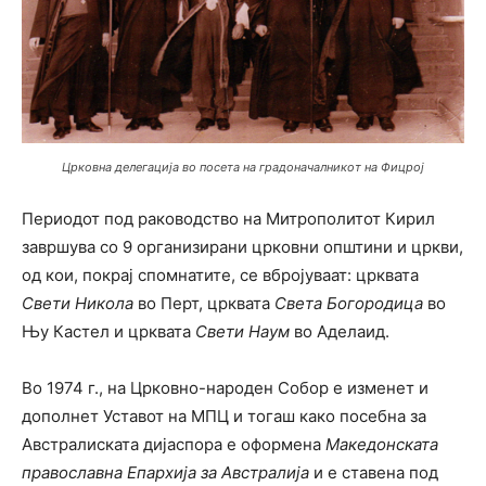
Црковна делегација во посета на градоначалникот на Фицрој
Периодот под раководство на Митрополитот Кирил
завршува со 9 организирани црковни општини и цркви,
од кои, покрај спомнатите, се вбројуваат: црквата
Свети Никола
во Перт, црквата
Света Богородица
во
Њу Кастел и црквата
Свети Наум
во Аделаид.
Во 1974 г., на Црковно-народен Собор е изменет и
дополнет Уставот на МПЦ и тогаш како посебна за
Австралиската дијаспора е оформена
Македонската
православна Епархија за Австралија
и е ставена под