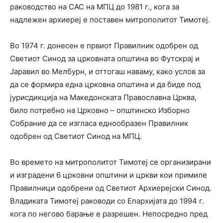
раководство на САС на МПЦ до 1981 г., кога за
надлежен архиереј е поставен митрополитот Тимотеј.
Во 1974 г. донесен е првиот Правилник одобрен од
Светиот Синод за црковната општина во Футскрај и
Јаравил во Мелбурн, и оттогаш наваму, како услов за
да се формира една црковна општина и да биде под
јурисдикција на Македонската Православна Црква,
било потребно на Црковно – општинско Изборно
Собрание да се изгласа еднообразен Правилник
одобрен од Светиот Синод на МПЦ.
Во времето на митрополитот Тимотеј се организирани
и изградени 6 црковни општини и цркви кои примиле
Правилници одобрени од Светиот Архиерејски Синод.
Владиката Тимотеј раководи со Епархијата до 1994 г.
кога по негово барање е разрешен. Непосредно пред