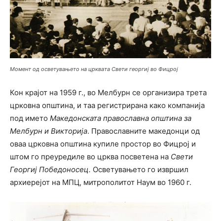
Момент од осветувањето на црквата Свети георгиј во Фицрој
Кон крајот на 1959 г., во Мелбурн се организира трета
црковна општина, и таа регистрирана како компанија
под името
Македонската православна општина за
Мелбурн и Викторија
. Православните македонци од
оваа црковна општина купиле простор во Фицрој и
штом го преуредиле во црква посветена на
Свети
Георгиј
Победоносец
.
Осветувањето го извршил
архиерејот на МПЦ, митрополитот Наум во 1960 г.