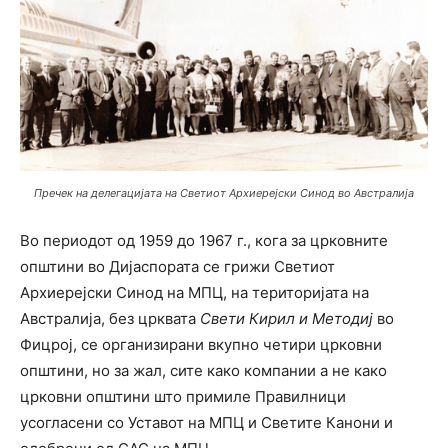
Пречек на делегацијата на Светиот Архиерејски Синод во Австралија
Во периодот од 1959 до 1967 г., кога за црковните
општини во Дијаспората се грижи Светиот
Архиерејски Синод на МПЦ, на територијата на
Австралија, без црквата
Свети Кирил и Методиј
во
Фицрој, се организирани вкупно четири црковни
општини, но за жал, сите како компании а не како
црковни општини што примиле Правилници
усогласени со Уставот на МПЦ и Светите Канони и