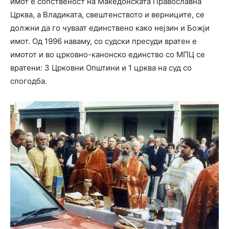
имот е сопственост на Македонската Православна
Црква, а Владиката, свештенството и верниците, се
должни да го чуваат единствено како нејзин и Божји
имот. Од 1996 наваму, со судски пресуди вратен е
имотот и во црковно-канонско единство со МПЦ се
вратени: 3 Црковни Општини и 1 црква на суд со
спогодба.