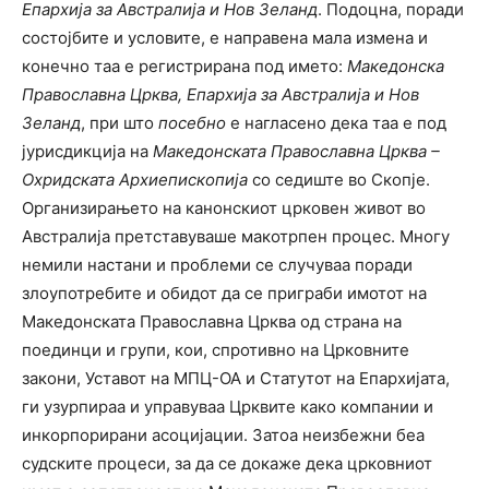
Епархија за Австралија и Нов Зеланд
. Подоцна, поради
состојбите и условите, е направена мала измена и
конечно таа е регистрирана под името:
Македонска
Православна Црква, Епархија за Австралија и Нов
Зеланд
, при што
посебно
е нагласено дека таа
е
под
јурисдикција на
Македонската Православна Црква –
Охридската Архиепископија
со седиште во Скопје.
Организирањето на канонскиот црковен живот во
Австралија претставуваше макотрпен процес. Многу
немили настани и проблеми се случуваа поради
злоупотребите и обидот да се приграби имотот на
Македонската Православна Црква од страна на
поединци и групи, кои, спротивно на Црковните
закони, Уставот на МПЦ-ОА и Статутот на Епархијата,
ги узурпираа и управуваа Црквите како компании и
инкорпорирани асоцијации. Затоа неизбежни беа
судските процеси, за да се докаже дека црковниот