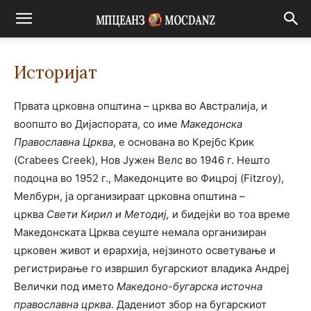
Историјат
Првата црковна општина – црква во Австралија, и
воопшто во Дијаспората, со име
Македонска
Православна Црква
, е основана во Крејбс Kрик
(Crabees Creek), Нов Јужен Велс во 1946 г. Нешто
подоцна во 1952 г., Македонците во Фицрој (Fitzroy),
Мелбурн, ја организираат црковна општина –
црква
Свети Кирил и Методиј,
и бидејќи во тоа време
Македонската Црква сеуште немала организиран
црковен живот и ерархија, нејзиното осветување и
регистрирање го извршил бугарскиот владика Андреј
Велички под името
Македоно-бугарска источна
православна црква
. Дадениот збор на бугарскиот