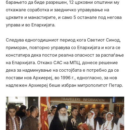
барањето да биде разрешен, 12 црковни општини му
откажале соработка и заедничко управување на
црквите и манастирите, и само 5 останале под негова
управа и во Епархијата.
Следува едногодишниот период кога Светиот Синод,
приморан, повторно управува со Епархијата и кога се
констатира дека постои реална опасност за распаѓање
на Епархијата. Откако САС на МПЦ, донесе решение
дека за надминување на состојбата е потребно да се
постави нов Архиереј, во 1996 г., едногласно, за нов
надлежен Архиереј беше избран митрополитот Петар.