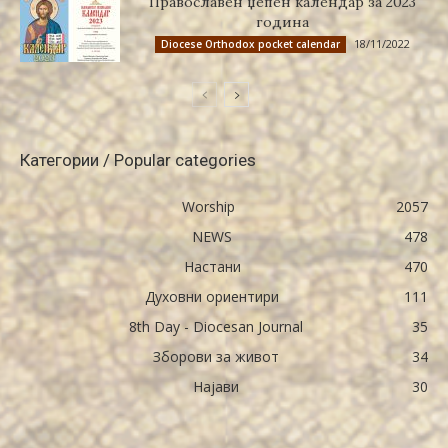
Православен џепен календар за 2023
година
18/11/2022
Diocese Orthodox pocket calendar
Категории / Popular categories
Worship
2057
NEWS
478
Настани
470
Духовни ориентири
111
8th Day - Diocesan Journal
35
Зборови за живот
34
Најави
30