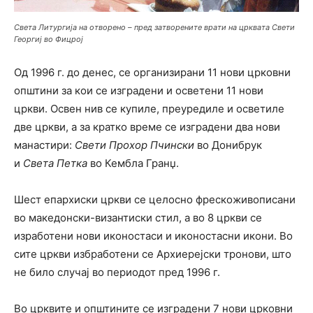
Света Литургија на отворено – пред затворените врати на црквата Свети
Георгиј во Фицрој
Од 1996 г. до денес, се организирани 11 нови црковни
општини за кои се изградени и осветени 11 нови
цркви. Освен нив се купиле, преуредиле и осветиле
две цркви, а за кратко време се изградени два нови
манастири:
Свети Прохор Пчински
во Донибрук
и
Света Петка
во Кембла Гранџ.
Шест епархиски цркви се целосно фрескоживописани
во македонски-византиски стил, а во 8 цркви се
изработени нови иконостаси и иконостасни икони. Во
сите цркви избработени се Архиерејски тронови, што
не било случај во периодот пред 1996 г.
Во црквите и општините се изградени 7 нови црковни