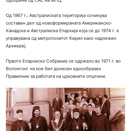
одобрени од САС на МПЦ.
Од 1967 г., Австралиската територија сочинува
составен дел од новоформираната
Американско-
Канадска и Австралиска Епархија
која се до 1974 г. е
управувана од митрополитот Кирил како надлежен
Архиереј.
Првото Епархиско Собрание се одржало во 1971 г. во
Волонгонг на кое бил донесен еднообразен
Правилник за работата на црковните општини.