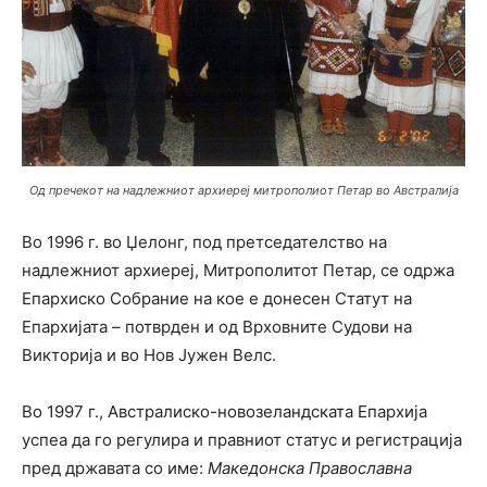
Од пречекот на надлежниот архиереј митрополиот Петар во Австралија
Во 1996 г. во Џелонг, под претседателство на
надлежниот архиереј, Митрополитот Петар, се одржа
Епархиско Собрание на кое е донесен Статут на
Епархијата – потврден и од Врховните Судови на
Викториjа и во Нов Јужен Велс.
Во 1997 г., Австралиско-новозеландската Епархија
успеа да го регулира и правниот статус и регистрација
пред државата со име:
Македонска Православна