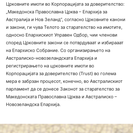
Црковните имоти во Корпорацијата за доверителство:
„Македонска Православна Црква – Епархија за
Австралија и Нов Зеланд“, согласно Црковните канони
и закони, ги чува Телото за старателство на имотите,
односно Епархискиот Управен Одбор, чии членови
според Црковните закони се потврдуваат и избирааат
на Епархиско Собрание. Со организирањето на
Австралиско-новозеландската Епархија и
регистрирањето на црковните имоти во
Корпорацијата за доверителство (Trust) во голема
мера е забрзан процесот, конечно, во Австралискиот
парламент да се донесе Законот за старателство за
Македонската Православна Црква и Австралиско –
Новозеландска Епархија.