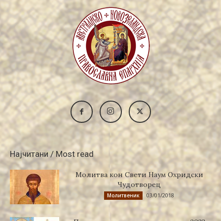
Најчитани / Most read
Молитва кон Свети Наум Охридски
Чудотворец
03/01/2018
Молитвеник