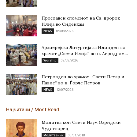
Прославен споменот на Св. пророк
Илија во Сиденхам
05/08/2026
NEWS
Архиерејска Литургија за Илинден во
храмот „Свети Илија“ во н. Аеродром,...
02/08/2026
Worship
Петровден во храмот „Свети Петар и
Павле“ во н. Ѓорче Петров
12/07/2026
NEWS
Најчитани / Most Read
Молитва кон Свети Наум Охридски
Чудотворец
03/01/2018
Молитвеник