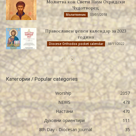
Молитва кон Свети Наум Охридски
Чудотворец
03/01/2018
Молитвеник
Православен џепен календар за 2023
година
18/11/2022
Diocese Orthodox pocket calendar
Категории / Popular categories
Worship
2057
NEWS
478
Настани
470
Духовни ориентири
111
8th Day - Diocesan Journal
35