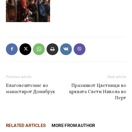
Previous article
Next article
Благовештение во
Празникот Цветници во
манастирот Донибрук
црквата Свети Никола во
Перт
RELATED ARTICLES
MORE FROM AUTHOR