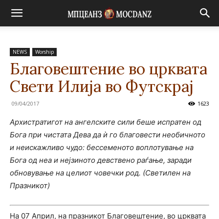
NEWS
Worship
Благовештение во црквата
Свети Илија во Футскрај
09/04/2017
1623
Архистратигот на ангелските сили беше испратен од
Бога при чистата Дева да ѝ
го благовести необичното
и неискажливо чудо: бессеменото воплотување на
Бога од неа и нејзиното девствено раѓање, заради
обновување на целиот човечки род. (Светилен на
Празникот)
На 07 Април, на празникот Благовештение, во црквата