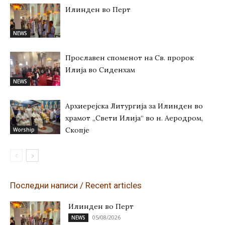
Илинден во Перт
NEWS
Прославен споменот на Св. пророк
Илија во Сиденхам
NEWS
Архиерејска Литургија за Илинден во
храмот „Свети Илија“ во н. Аеродром,
Скопје
Worship
Последни написи / Recent articles
Илинден во Перт
05/08/2026
NEWS