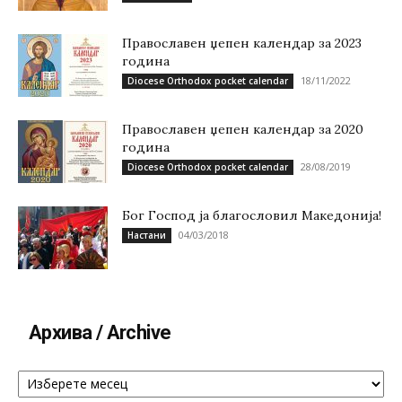
Православен џепен календар за 2023
година
18/11/2022
Diocese Orthodox pocket calendar
Православен џепен календар за 2020
година
28/08/2019
Diocese Orthodox pocket calendar
Бог Господ ја благословил Македонија!
04/03/2018
Настани
Архива / Archive
Архива
/