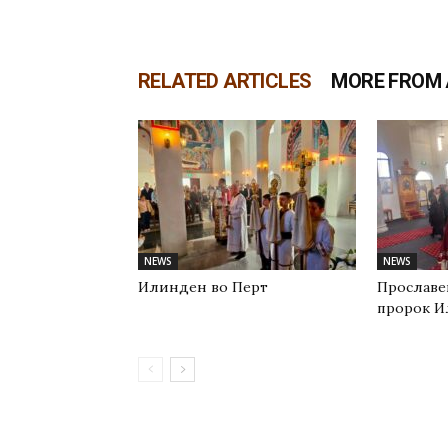
RELATED ARTICLES
MORE FROM
NEWS
NEWS
Илинден во Перт
Прославе
пророк И