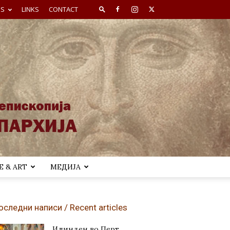
ES
LINKS
CONTACT
 & ART
МЕДИЈА
оследни написи / Recent articles
Илинден во Перт