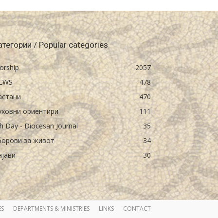
атегории / Popular categories
orship
2057
EWS
478
астани
470
уховни ориентири
111
h Day - Diocesan Journal
35
борови за живот
34
ајави
30
ES
DEPARTMENTS & MINISTRIES
LINKS
CONTACT