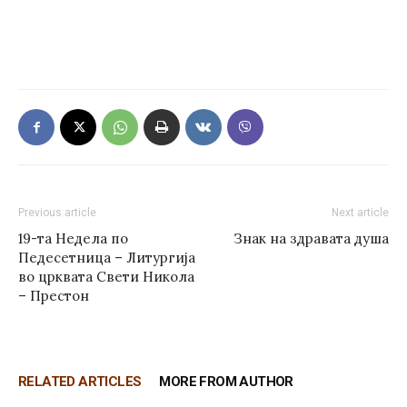
Previous article
Next article
19-та Недела по
Знак на здравата душа
Педесетница – Литургија
во црквата Свети Никола
– Престон
RELATED ARTICLES
MORE FROM AUTHOR