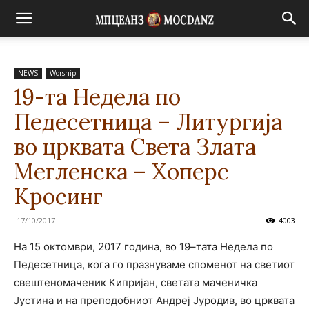
NEWS
Worship
19-та Недела по
Педесетница – Литургија
во црквата Света Злата
Мегленска – Хоперс
Кросинг
17/10/2017
4003
На 15 октомври, 2017 година, во 19–тата Недела по
Педесетница, кога го празнуваме споменот на светиот
свештеномаченик Кипријан, светата маченичка
Јустина и на преподобниот Андреј Јуродив, во црквата