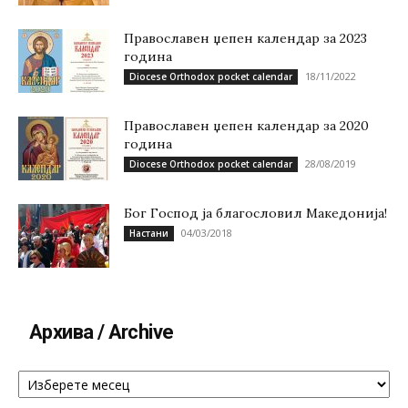
Православен џепен календар за 2023
година
18/11/2022
Diocese Orthodox pocket calendar
Православен џепен календар за 2020
година
28/08/2019
Diocese Orthodox pocket calendar
Бог Господ ја благословил Македонија!
04/03/2018
Настани
Архива / Archive
Архива
/
Archive