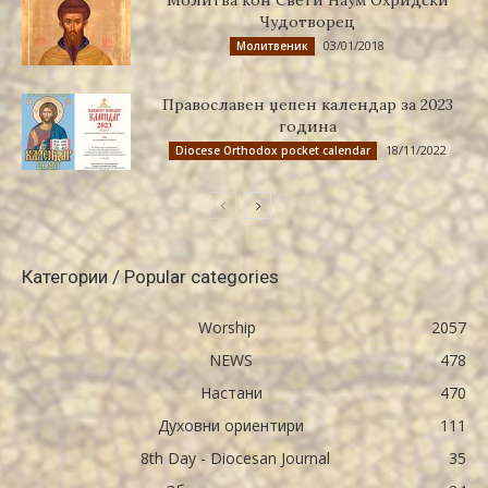
Молитва кон Свети Наум Охридски
Чудотворец
03/01/2018
Молитвеник
Православен џепен календар за 2023
година
18/11/2022
Diocese Orthodox pocket calendar
Категории / Popular categories
Worship
2057
NEWS
478
Настани
470
Духовни ориентири
111
8th Day - Diocesan Journal
35