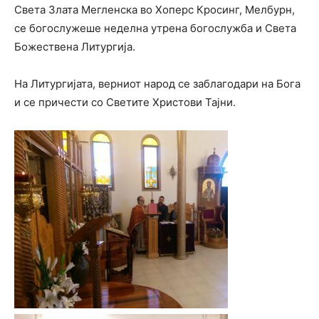
Света Злата Мегленска во Хоперс Кросинг, Мелбурн,
се богослужеше неделна утрена богослужба и Света
Божествена Литургија.
На Литургијата, верниот народ се заблагодари на Бога
и се причести со Светите Христови Тајни.