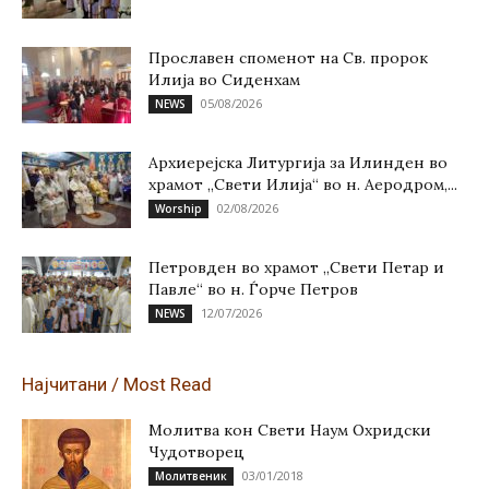
Прославен споменот на Св. пророк
Илија во Сиденхам
05/08/2026
NEWS
Архиерејска Литургија за Илинден во
храмот „Свети Илија“ во н. Аеродром,...
02/08/2026
Worship
Петровден во храмот „Свети Петар и
Павле“ во н. Ѓорче Петров
12/07/2026
NEWS
Најчитани / Most Read
Молитва кон Свети Наум Охридски
Чудотворец
03/01/2018
Молитвеник