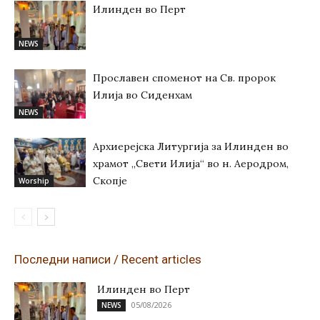
Илинден во Перт
NEWS
Прославен споменот на Св. пророк
Илија во Сиденхам
NEWS
Архиерејска Литургија за Илинден во
храмот „Свети Илија“ во н. Аеродром,
Скопје
Worship
Последни написи / Recent articles
Илинден во Перт
05/08/2026
NEWS