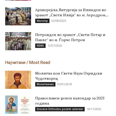
Архиерејска Литургија за Илинден во
храмот „Свети Илија“ во н. Аеродром,...
02/08/2026
Worship
Петровден во храмот „Свети Петар и
Павле“ во н. Ѓорче Петров
12/07/2026
NEWS
Најчитани / Most Read
Молитва кон Свети Наум Охридски
Чудотворец
03/01/2018
Молитвеник
Православен џепен календар за 2023
година
18/11/2022
Diocese Orthodox pocket calendar