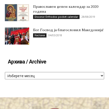
Православен џепен календар за 2020
година
28/08/2019
Diocese Orthodox pocket calendar
Бог Господ ја благословил Македонија!
04/03/2018
Настани
Архива / Archive
Архива
/
Archive