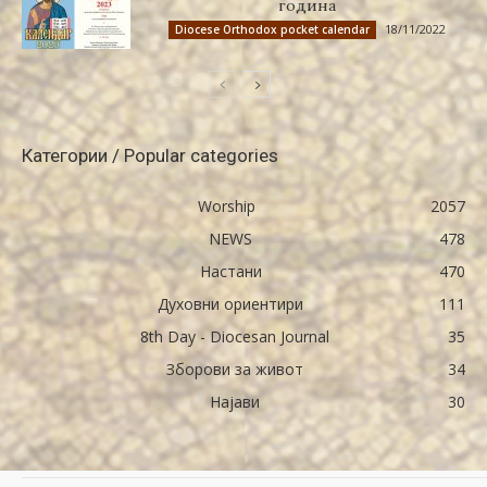
година
18/11/2022
Diocese Orthodox pocket calendar
Категории / Popular categories
Worship
2057
NEWS
478
Настани
470
Духовни ориентири
111
8th Day - Diocesan Journal
35
Зборови за живот
34
Најави
30