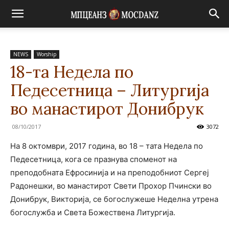
NEWS
Worship
18-та Недела по
Педесетница – Литургија
во манастирот Донибрук
08/10/2017
3072
На 8 октомври, 2017 година, во 18 – тата Недела по
Педесетница, кога се празнува споменот на
преподобната Ефросинија и на преподобниот Сергеј
Радонешки, во манастирот Свети Прохор Пчински во
Донибрук, Викторија, се богослужеше Неделна утрена
богослужба и Света Божествена Литургија.