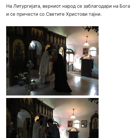
На Литургијата, верниот народ се заблагодари на Бога
и се причести со Светите Христови тајни.