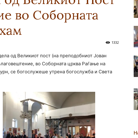
ие во Соборната
новозеландска
нхам
1332
едела од Великиот пост (на преподобниот Јован
Епархија
 Благовештение, во Соборната црква Раѓање на
урн, се богослужеше утрена богослужба и Света
Н