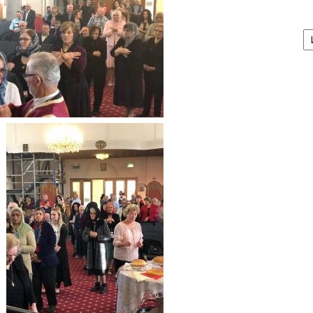
А
/
Ar