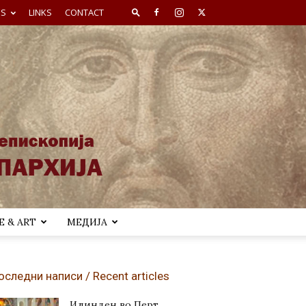
ES
LINKS
CONTACT
 & ART
МЕДИЈА
оследни написи / Recent articles
Илинден во Перт