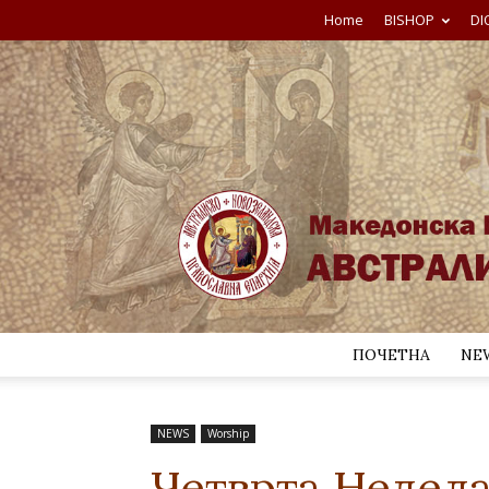
Home
BISHOP
DI
ПОЧЕТНА
NE
NEWS
Worship
Четврта Недела