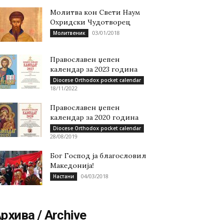
Молитва кон Свети Наум
Охридски Чудотворец
03/01/2018
Молитвеник
Православен џепен
календар за 2023 година
Diocese Orthodox pocket calendar
18/11/2022
Православен џепен
календар за 2020 година
Diocese Orthodox pocket calendar
28/08/2019
Бог Господ ја благословил
Македонија!
04/03/2018
Настани
рхива / Archive