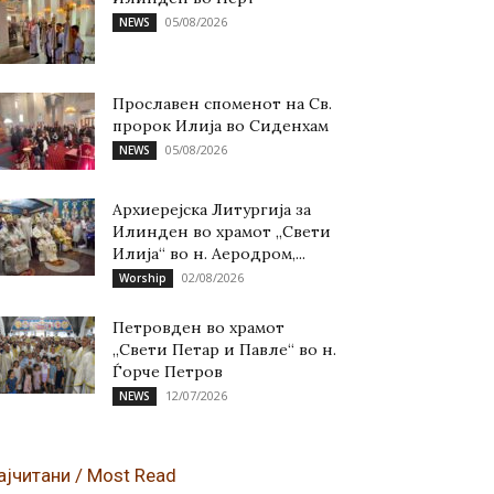
05/08/2026
NEWS
Прославен споменот на Св.
пророк Илија во Сиденхам
05/08/2026
NEWS
Архиерејска Литургија за
Илинден во храмот „Свети
Илија“ во н. Аеродром,...
02/08/2026
Worship
Петровден во храмот
„Свети Петар и Павле“ во н.
Ѓорче Петров
12/07/2026
NEWS
ајчитани / Most Read