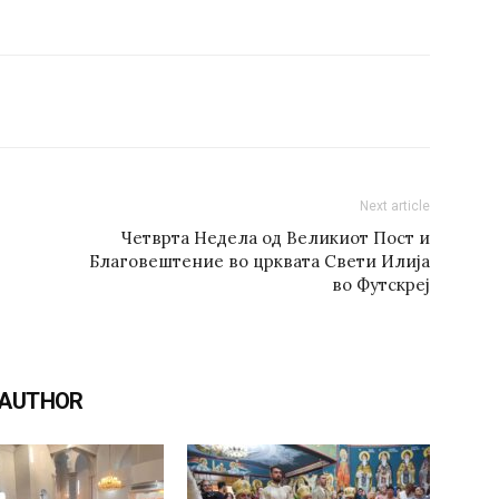
Next article
Четврта Недела од Великиот Пост и
Благовештение во црквата Свети Илија
во Футскреј
 AUTHOR