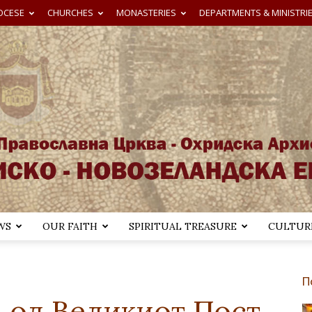
OCESE
CHURCHES
MONASTERIES
DEPARTMENTS & MINISTRI
WS
OUR FAITH
SPIRITUAL TREASURE
CULTURE
Австралиско-
П
 од Великиот Пост