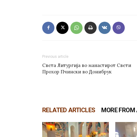
Previous article
Света Литургија во манастирот Свети
Прохор Пчински во Донибрук
RELATED ARTICLES
MORE FROM