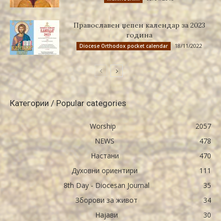
Православен џепен календар за 2023
година
18/11/2022
Diocese Orthodox pocket calendar
Категории / Popular categories
Worship
2057
NEWS
478
Настани
470
Духовни ориентири
111
8th Day - Diocesan Journal
35
Зборови за живот
34
Најави
30