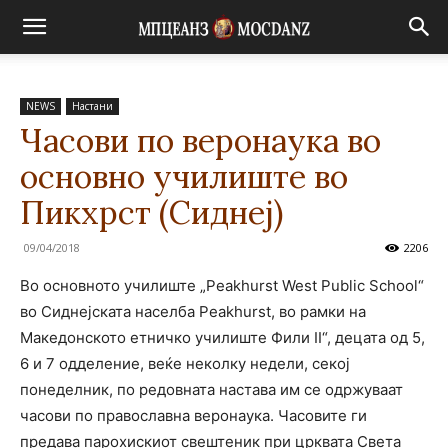
NEWS
Настани
Часови по веронаука во
основно училиште во
Пикхрст (Сиднеј)
09/04/2018
2206
Во основното училиште „Peakhurst West Public School“
во Сиднејската населба Peakhurst, во рамки на
Македонското етничко училиште Фили II“, децата од 5,
6 и 7 одделение, веќе неколку недели, секој
понеделник, по редовната настава им се одржуваат
часови по православна веронаука. Часовите ги
предава парохискиот свештеник при црквата Света