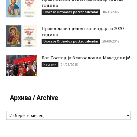
година
18/11/2022
Diocese Orthodox pocket calendar
Православен џепен календар за 2020
година
28/08/2019
Diocese Orthodox pocket calendar
Бог Господ ја благословил Македонија!
04/03/2018
Настани
Архива / Archive
Архива
/
Archive