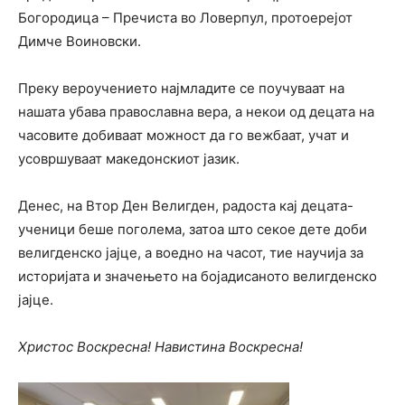
Богородица – Пречиста во Ловерпул, протоерејот
Димче Воиновски.
Преку вероучението најмладите се поучуваат на
нашата убава православна вера, а некои од децата на
часовите добиваат можност да го вежбаат, учат и
усовршуваат македонскиот јазик.
Денес, на Втор Ден Велигден, радоста кај децата-
ученици беше поголема, затоа што секое дете доби
велигденско јајце, а воедно на часот, тие научија за
историјата и значењето на бојадисаното велигденско
јајце.
Христос Воскресна! Навистина Воскресна!