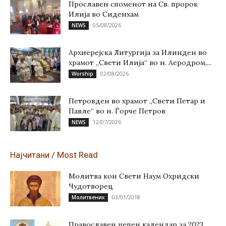
Прославен споменот на Св. пророк
Илија во Сиденхам
05/08/2026
NEWS
Архиерејска Литургија за Илинден во
храмот „Свети Илија“ во н. Аеродром,...
02/08/2026
Worship
Петровден во храмот „Свети Петар и
Павле“ во н. Ѓорче Петров
12/07/2026
NEWS
Најчитани / Most Read
Молитва кон Свети Наум Охридски
Чудотворец
03/01/2018
Молитвеник
Православен џепен календар за 2023