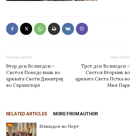
Previous article
Next article
Втор ден Велигден –
Трет ден Велигден –
Светол Понеделник во
Светол Вторник во
црквата Свети Димитриј
црквата Света Петка во
во Спрингвајл
Мил Парк
RELATED ARTICLES
MORE FROM AUTHOR
Илинден во Перт