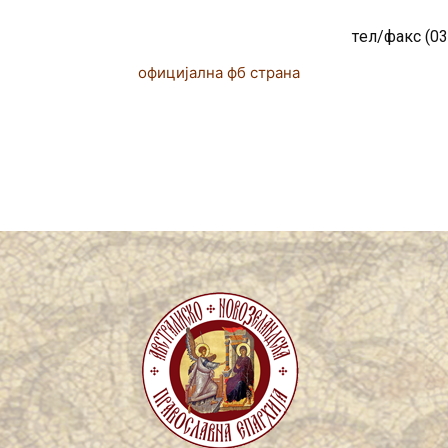
тeл/факс (03
официјална фб страна