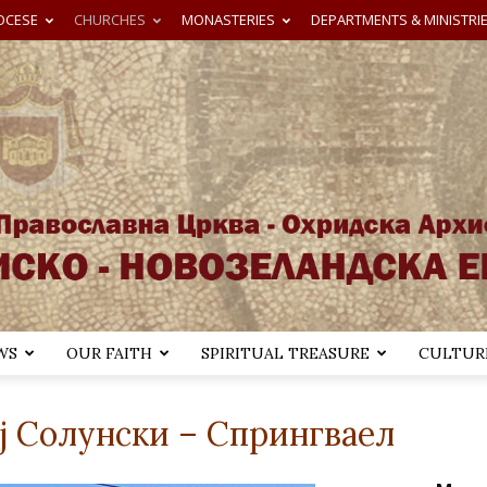
OCESE
CHURCHES
MONASTERIES
DEPARTMENTS & MINISTRI
WS
OUR FAITH
SPIRITUAL TREASURE
CULTURE
Австралиско-
 Солунски – Спрингваeл