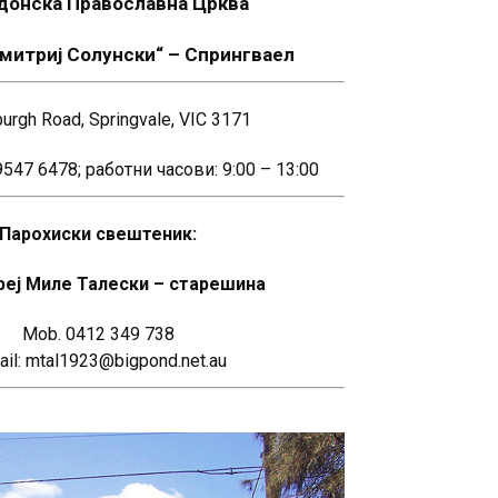
донска Православна Црква
митриј Солунски“ – Спрингваeл
burgh Road, Springvale, VIC 3171
9547 6478; работни часови: 9:00 – 13:00
Парохиски свештеник:
еј Миле Талески – старешина
Mob. 0412 349 738
ail: mtal1923@bigpond.net.au