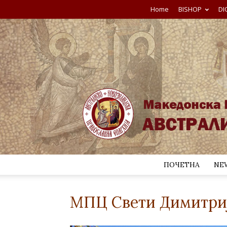
Home
BISHOP
DI
ПОЧЕТНА
NE
MПЦ Свети Димитриј