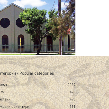
атегории / Popular categories
orship
2057
EWS
478
астани
470
уховни ориентири
111