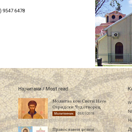
) 9547 6478
Најчитани / Most read
К
Молитва кон Свети Наум
W
Охридски Чудотворец
N
03/01/2018
Молитвеник
Н
Д
Православен џепен