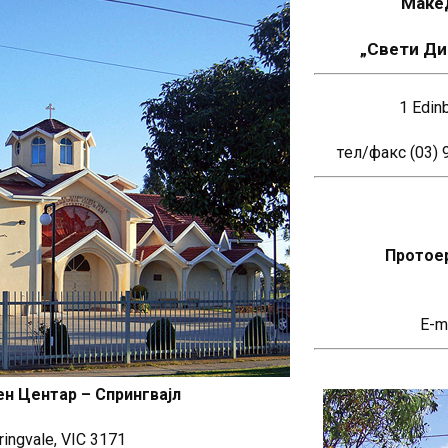
Маке
„Свети Ди
новозеландска
1 Edin
тeл/факс (03) 
Епархија
Протоер
E-m
н Центар – Спрингвајл
ringvale, VIC 3171