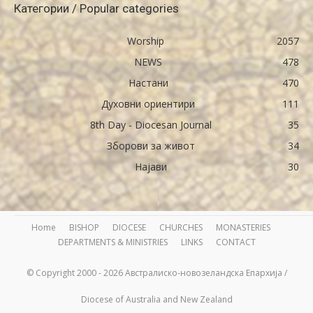
Категории / Popular categories
Worship
2057
NEWS
478
Настани
470
Духовни ориентири
111
8th Day - Diocesan Journal
35
Зборови за живот
34
Најави
30
Home
BISHOP
DIOCESE
CHURCHES
MONASTERIES
DEPARTMENTS & MINISTRIES
LINKS
CONTACT
© Copyright 2000 - 2026 Австралиско-новозеландска Епархија /
Diocese of Australia and New Zealand