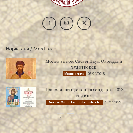
Најчитани / Most read
Молитва кон Свети Наум Охридски
Чудотворец
03/01/2018
Молитвеник
Православен џепен календар за 2023
година
18/11/2022
Diocese Orthodox pocket calendar