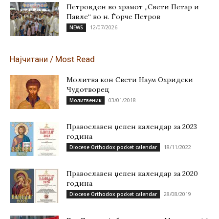
Петровден во храмот „Свети Петар и
Павле“ во н. Ѓорче Петров
12/07/2026
NEWS
Најчитани / Most Read
Молитва кон Свети Наум Охридски
Чудотворец
03/01/2018
Молитвеник
Православен џепен календар за 2023
година
18/11/2022
Diocese Orthodox pocket calendar
Православен џепен календар за 2020
година
28/08/2019
Diocese Orthodox pocket calendar