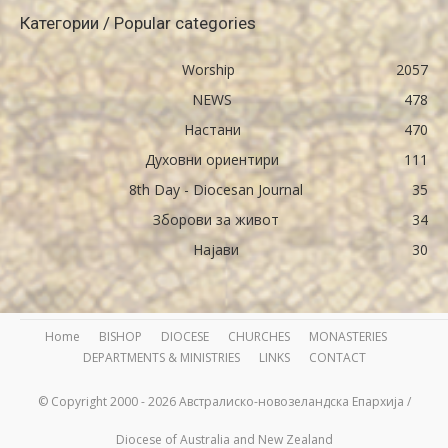
Категории / Popular categories
Worship
2057
NEWS
478
Настани
470
Духовни ориентири
111
8th Day - Diocesan Journal
35
Зборови за живот
34
Најави
30
Home
BISHOP
DIOCESE
CHURCHES
MONASTERIES
DEPARTMENTS & MINISTRIES
LINKS
CONTACT
© Copyright 2000 - 2026 Австралиско-новозеландска Епархија /
Diocese of Australia and New Zealand