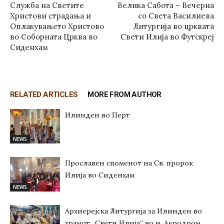
Служба на Светите
Велика Сабота – Вечерна
Христови страдања и
со Света Василиева
Оплакувањето Христово
Литургија во црквата
во Соборната Црква во
Свети Илија во Футскреј
Сиденхам
RELATED ARTICLES
MORE FROM AUTHOR
Илинден во Перт
NEWS
Прославен споменот на Св. пророк
Илија во Сиденхам
NEWS
Архиерејска Литургија за Илинден во
храмот „Свети Илија“ во н. Аеродром,