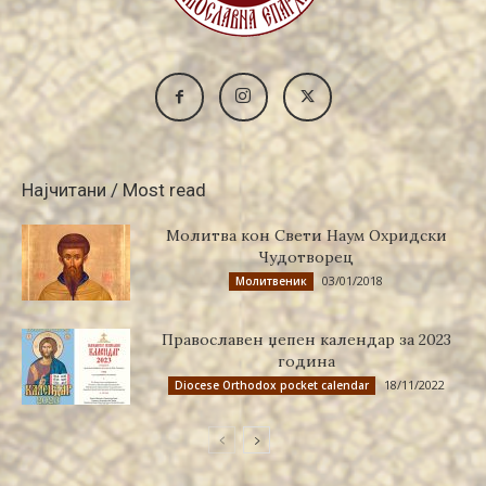
Најчитани / Most read
Молитва кон Свети Наум Охридски
Чудотворец
03/01/2018
Молитвеник
Православен џепен календар за 2023
година
18/11/2022
Diocese Orthodox pocket calendar