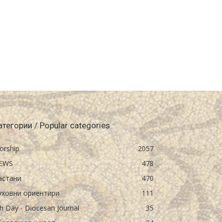
атегории / Popular categories
orship
2057
EWS
478
астани
470
уховни ориентири
111
h Day - Diocesan Journal
35