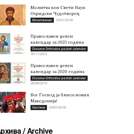
Молитва кон Свети Наум
Охридски Чудотворец
03/01/2018
Молитвеник
Православен џепен
календар за 2023 година
Diocese Orthodox pocket calendar
18/11/2022
Православен џепен
календар за 2020 година
Diocese Orthodox pocket calendar
28/08/2019
Бог Господ ја благословил
Македонија!
04/03/2018
Настани
рхива / Archive