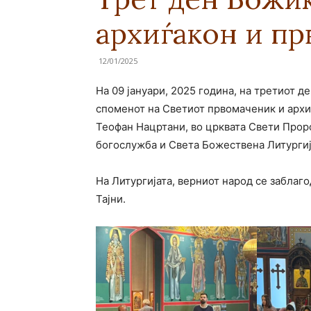
архиѓакон и п
12/01/2025
На 09 јануари, 2025 година, на третиот д
споменот
на Светиот првомаченик и арх
Теофан Нацртани, во црквата Свети Прор
богослужба и Света Божествена Литургиј
На Литургијата, верниот народ се заблаг
Тајни.