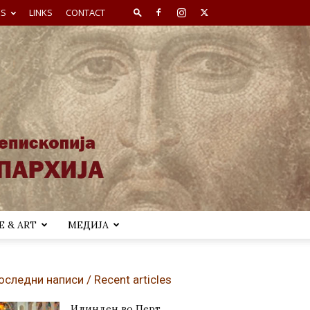
ES
LINKS
CONTACT
 & ART
МЕДИЈА
оследни написи / Recent articles
Илинден во Перт