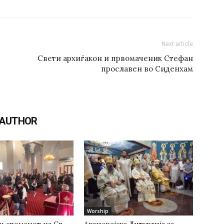
Next article
Свети архиѓакон и првомаченик Стефан
прославен во Сиденхам
 AUTHOR
Worship
н споменот на Св.
Архиерејска Литургија за