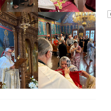
А
/
Ar