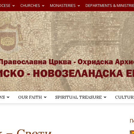
OCESE
CHURCHES
MONASTERIES
DEPARTMENTS & MINISTRI
WS
OUR FAITH
SPIRITUAL TREASURE
CULTURE
Австралиско-
П
 – Свети