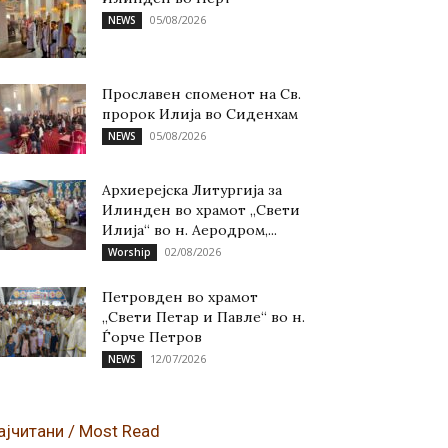
05/08/2026
NEWS
Прославен споменот на Св.
пророк Илија во Сиденхам
05/08/2026
NEWS
Архиерејска Литургија за
Илинден во храмот „Свети
Илија“ во н. Аеродром,...
02/08/2026
Worship
Петровден во храмот
„Свети Петар и Павле“ во н.
Ѓорче Петров
12/07/2026
NEWS
ајчитани / Most Read