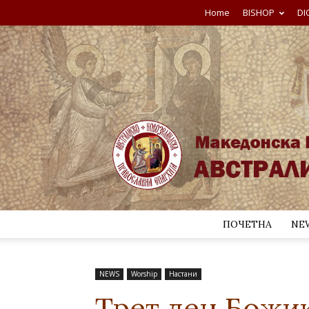
Home
BISHOP
DI
ПОЧЕТНА
NE
NEWS
Worship
Настани
Трет ден Божик