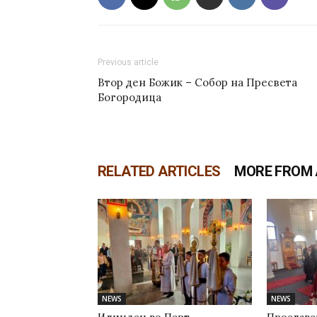
Previous article
Втор ден Божик – Собор на Пресвета
Богородица
RELATED ARTICLES
MORE FROM
NEWS
NEWS
Илинден во Перт
Прославе