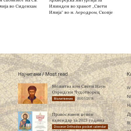
лија во Сиденхам
Илинден во храмот „Свети
Илија“ во н. Аеродром, Скопје
Најчитани / Most read
К
Молитва кон Свети Наум
W
Охридски Чудотворец
N
03/01/2018
Молитвеник
Н
Д
Православен џепен
календар за 2023 година
8t
Diocese Orthodox pocket calendar