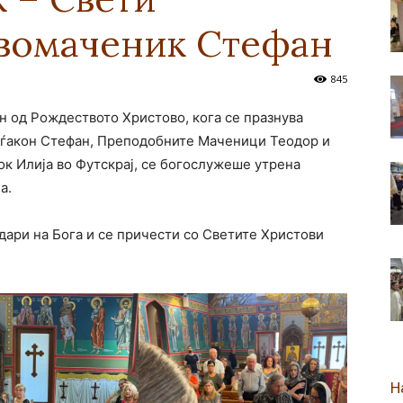
рвомаченик Стефан
новозеландска
845
ен од Рождеството Христово, кога се празнува
иѓакон Стефан, Преподобните Маченици Теодор и
Епархија
ок Илија во Футскрај, се богослужеше утрена
а.
одари на Бога и се причести со Светите Христови
Н