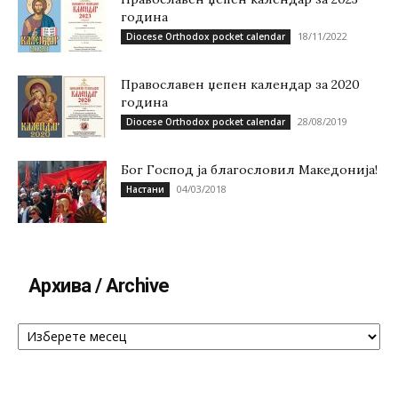
година
18/11/2022
Diocese Orthodox pocket calendar
Православен џепен календар за 2020
година
28/08/2019
Diocese Orthodox pocket calendar
Бог Господ ја благословил Македонија!
04/03/2018
Настани
Архива / Archive
Архива
/
Archive