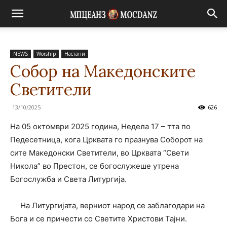
NEWS
Worship
Настани
Собор на Македонските
Светители
13/10/2025
626
На 05 октомври 2025 година, Недела 17 – тта по
Педесетница, кога Црквата го празнува Соборот на
сите Македонски Светители, во Црквата “Свети
Никола” во Престон, се богослужеше утрена
Богослужба и Света Литургија.
На Литургијата, верниот народ се заблагодари на
Бога и се причести со Светите Христови Тајни.