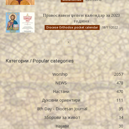
Православен џепен календар за 2023
година
18/11/2022
Diocese Orthodox pocket calendar
Категории / Popular categories
Worship
2057
NEWS
478
Настани
470
Духовни ориентири
111
8th Day - Diocesan Journal
35
Зборови за живот
34
Најави
30