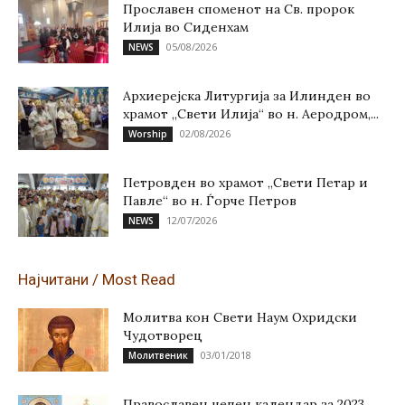
Прославен споменот на Св. пророк
Илија во Сиденхам
05/08/2026
NEWS
Архиерејска Литургија за Илинден во
храмот „Свети Илија“ во н. Аеродром,...
02/08/2026
Worship
Петровден во храмот „Свети Петар и
Павле“ во н. Ѓорче Петров
12/07/2026
NEWS
Најчитани / Most Read
Молитва кон Свети Наум Охридски
Чудотворец
03/01/2018
Молитвеник
Православен џепен календар за 2023