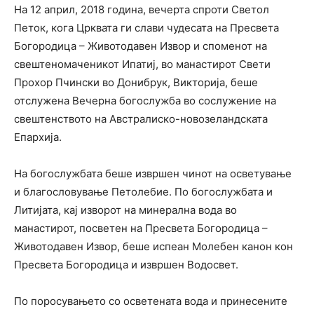
На 12 април, 2018 година, вечерта спроти Светол
Петок, кога Црквата ги слави чудесата на Пресвета
Богородица – Животодавен Извор и споменот на
свештеномаченикот Ипатиј, во манастирот Свети
Прохор Пчински во Донибрук, Викторија, беше
отслужена Вечерна богослужба во сослужение на
свештенството на Австралиско-новозеландската
Епархија.
На богослужбата беше извршен чинот на осветување
и благословување Петолебие. По богослужбата и
Литијата, кај изворот на минерална вода во
манастирот, посветен на Пресвета Богородица –
Животодавен Извор, беше испеан Молебен канон кон
Пресвета Богородица и извршен Водосвет.
По поросувањето со осветената вода и принесените