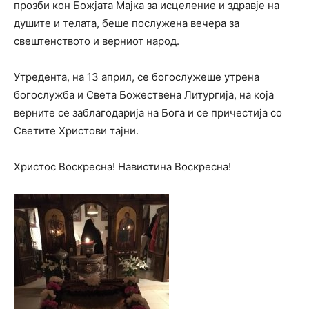
прозби кон Божјата Мајка за исцеление и здравје на
душите и телата, беше послужена вечера за
свештенството и верниот народ.
Утредента, на 13 април, се богослужеше утрена
богослужба и Света Божествена Литургија, на која
верните се заблагодарија на Бога и се причестија со
Светите Христови тајни.
Христос Воскресна! Навистина Воскресна!