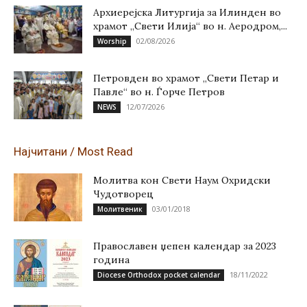
Архиерејска Литургија за Илинден во
храмот „Свети Илија“ во н. Аеродром,...
02/08/2026
Worship
Петровден во храмот „Свети Петар и
Павле“ во н. Ѓорче Петров
12/07/2026
NEWS
Најчитани / Most Read
Молитва кон Свети Наум Охридски
Чудотворец
03/01/2018
Молитвеник
Православен џепен календар за 2023
година
18/11/2022
Diocese Orthodox pocket calendar