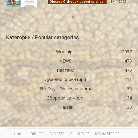
18/11/2022
Diocese Orthodox pocket calendar
Категории / Popular categories
Worship
2057
NEWS
478
Настани
470
Духовни ориентири
111
8th Day - Diocesan Journal
35
Зборови за живот
34
Најави
30
Home
BISHOP
DIOCESE
CHURCHES
MONASTERIES