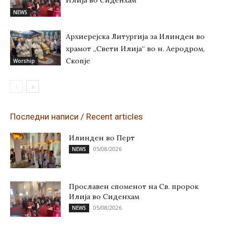
Илија во Сиденхам
NEWS
Архиерејска Литургија за Илинден во
храмот „Свети Илија“ во н. Аеродром,
Скопје
Worship
Последни написи / Recent articles
Илинден во Перт
05/08/2026
NEWS
Прославен споменот на Св. пророк
Илија во Сиденхам
05/08/2026
NEWS