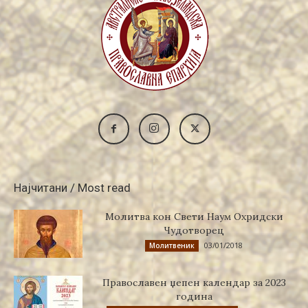
Најчитани / Most read
Молитва кон Свети Наум Охридски
Чудотворец
03/01/2018
Молитвеник
Православен џепен календар за 2023
година