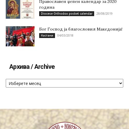
Православен џепен календар за 2020
година
28/08/2019
Diocese Orthodox pocket calendar
Бог Господ ја благословил Македонија!
04/03/2018
Настани
Архива / Archive
Архива
/
Archive