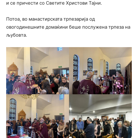
и се причести со Светите Христови Тајни.
Потоа, во манастирската трпезарија од
овогодинешните домаќини беше послужена трпеза на
љубовта.