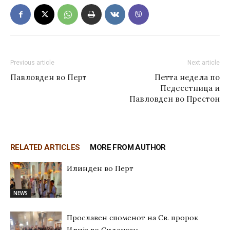
Previous article
Next article
Павловден во Перт
Петта недела по
Педесетница и
Павловден во Престон
RELATED ARTICLES
MORE FROM AUTHOR
Илинден во Перт
NEWS
Прославен споменот на Св. пророк