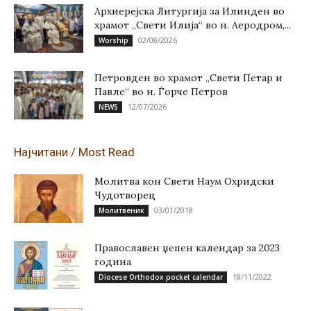
Архиерејска Литургија за Илинден во
храмот „Свети Илија“ во н. Аеродром,...
02/08/2026
Worship
Петровден во храмот „Свети Петар и
Павле“ во н. Ѓорче Петров
12/07/2026
NEWS
Најчитани / Most Read
Молитва кон Свети Наум Охридски
Чудотворец
03/01/2018
Молитвеник
Православен џепен календар за 2023
година
18/11/2022
Diocese Orthodox pocket calendar