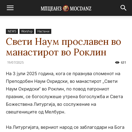
NEWS
Worship
Настани
Свети Наум прославен во
манастирот во Роклин
19/07/2025
631
На 3 јули 2025 година, кога се празнува споменот на
Преподобен Наум Охридски, во манастирот „Свети
Наум Охридски“ во Роклин, по повод патрониот
празник, се богослужеше утрена богослужба и Света
Божествена Литургија, во сослужение на
свештениците од Мелбурн.
На Литургијата, верниот народ се заблагодари на Бога