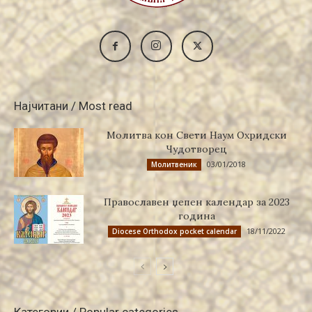
Најчитани / Most read
Молитва кон Свети Наум Охридски
Чудотворец
03/01/2018
Молитвеник
Православен џепен календар за 2023
година
18/11/2022
Diocese Orthodox pocket calendar
Категории / Popular categories