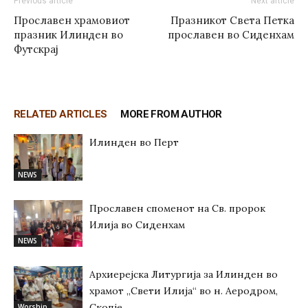
Previous article
Next article
Прославен храмовиот
Празникот Света Петка
празник Илинден во
прославен во Сиденхам
Футскрај
RELATED ARTICLES
MORE FROM AUTHOR
Илинден во Перт
NEWS
Прославен споменот на Св. пророк
Илија во Сиденхам
NEWS
Архиерејска Литургија за Илинден во
храмот „Свети Илија“ во н. Аеродром,
Скопје
Worship