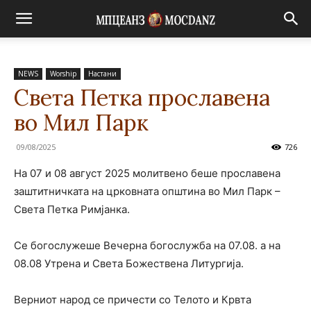
NEWS
Worship
Настани
Света Петка прославена
во Мил Парк
09/08/2025
726
На 07 и 08 август 2025 молитвено беше прославена
заштитничката на црковната општина во Мил Парк –
Света Петка Римјанка.
Се богослужеше Вечерна богослужба на 07.08. а на
08.08 Утрена и Света Божествена Литургија.
Верниот народ се причести со Телото и Крвта