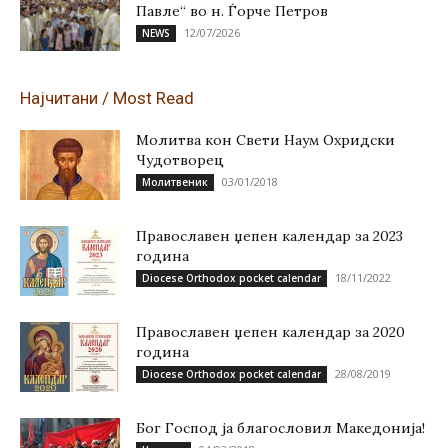
Павле“ во н. Ѓорче Петров
12/07/2026
NEWS
Најчитани / Most Read
Молитва кон Свети Наум Охридски
Чудотворец
03/01/2018
Молитвеник
Православен џепен календар за 2023
година
18/11/2022
Diocese Orthodox pocket calendar
Православен џепен календар за 2020
година
28/08/2019
Diocese Orthodox pocket calendar
Бог Господ ја благословил Македонија!