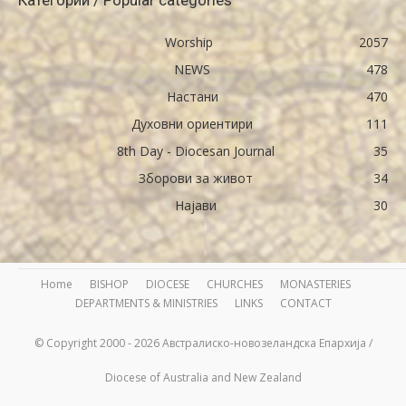
Worship
2057
NEWS
478
Настани
470
Духовни ориентири
111
8th Day - Diocesan Journal
35
Зборови за живот
34
Најави
30
Home
BISHOP
DIOCESE
CHURCHES
MONASTERIES
DEPARTMENTS & MINISTRIES
LINKS
CONTACT
© Copyright 2000 - 2026 Австралиско-новозеландска Епархија /
Diocese of Australia and New Zealand