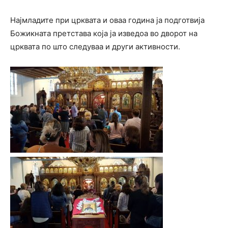
Најмладите при црквата и оваа година ја подготвија
Божикната претстава која ја изведоа во дворот на
црквата по што следуваа и други активности.