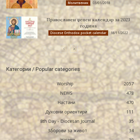
03/01/2018
Молитвеник
Православен џепен календар за 2023
година
18/11/2022
Diocese Orthodox pocket calendar
Категории / Popular categories
Worship
2057
NEWS
478
Настани
470
Духовни ориентири
111
8th Day - Diocesan Journal
35
Зборови за живот
34
Најави
30