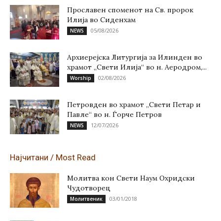
Прославен споменот на Св. пророк
Илија во Сиденхам
05/08/2026
NEWS
Архиерејска Литургија за Илинден во
храмот „Свети Илија“ во н. Аеродром,...
02/08/2026
Worship
Петровден во храмот „Свети Петар и
Павле“ во н. Ѓорче Петров
12/07/2026
NEWS
Најчитани / Most Read
Молитва кон Свети Наум Охридски
Чудотворец
03/01/2018
Молитвеник