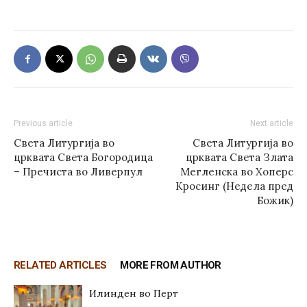
Previous article
Next article
Света Литургија во
Света Литургија во
црквата Света Богородица
црквата Света Злата
– Пречиста во Ливерпул
Мегленска во Хоперс
Кросинг (Недела пред
Божик)
RELATED ARTICLES
MORE FROM AUTHOR
Илинден во Перт