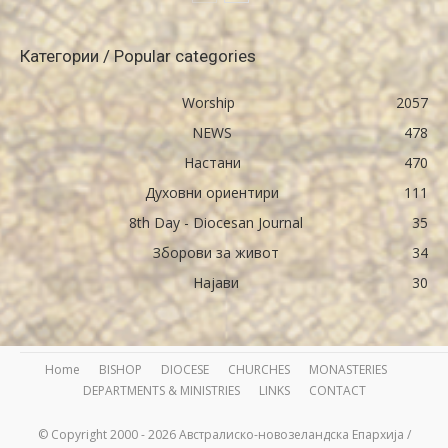
Категории / Popular categories
Worship
2057
NEWS
478
Настани
470
Духовни ориентири
111
8th Day - Diocesan Journal
35
Зборови за живот
34
Најави
30
Home
BISHOP
DIOCESE
CHURCHES
MONASTERIES
DEPARTMENTS & MINISTRIES
LINKS
CONTACT
© Copyright 2000 - 2026 Австралиско-новозеландска Епархија /