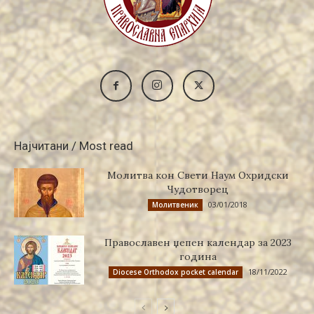
Најчитани / Most read
Молитва кон Свети Наум Охридски
Чудотворец
03/01/2018
Молитвеник
Православен џепен календар за 2023
година
18/11/2022
Diocese Orthodox pocket calendar