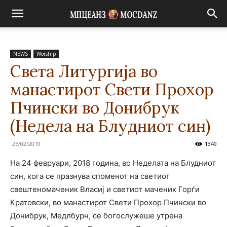
NEWS
Worship
Света Литургија во
манастирот Свети Прохор
Пчински во Донибрук
(Недела на Блудниот син)
25/02/2019
1349
На 24 февруари, 2018 година, во Неделата на Блудниот
син, кога се празнува споменот на светиот
свештеномаченик Власиј и светиот маченик Горѓи
Кратовски, во манастирот Свети Прохор Пчински во
Донибрук, Медлбурн, се богослужеше утрена