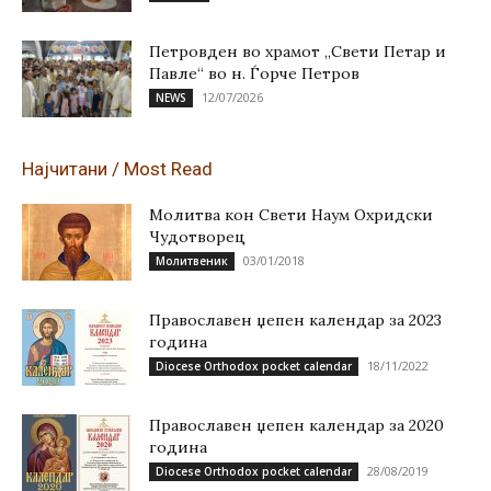
Петровден во храмот „Свети Петар и
Павле“ во н. Ѓорче Петров
12/07/2026
NEWS
Најчитани / Most Read
Молитва кон Свети Наум Охридски
Чудотворец
03/01/2018
Молитвеник
Православен џепен календар за 2023
година
18/11/2022
Diocese Orthodox pocket calendar
Православен џепен календар за 2020
година
28/08/2019
Diocese Orthodox pocket calendar