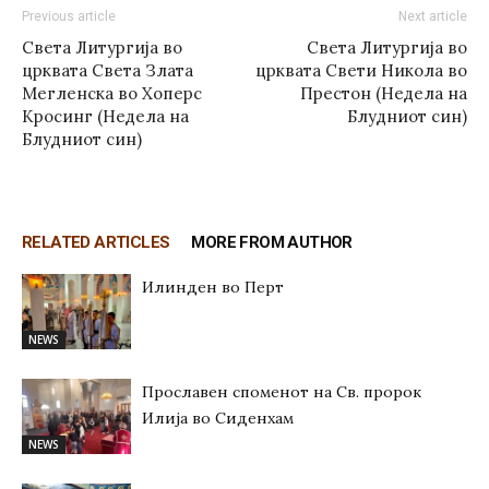
Previous article
Next article
Света Литургија во
Света Литургија во
црквата Света Злата
црквата Свети Никола во
Мегленска во Хоперс
Престон (Недела на
Кросинг (Недела на
Блудниот син)
Блудниот син)
RELATED ARTICLES
MORE FROM AUTHOR
Илинден во Перт
NEWS
Прославен споменот на Св. пророк
Илија во Сиденхам
NEWS