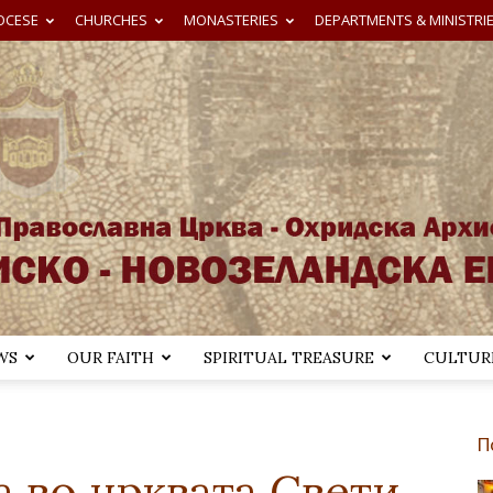
OCESE
CHURCHES
MONASTERIES
DEPARTMENTS & MINISTRI
WS
OUR FAITH
SPIRITUAL TREASURE
CULTURE
Австралиско-
П
а во црквата Свети