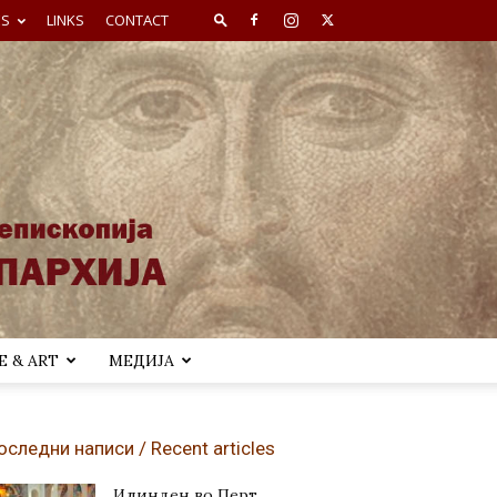
ES
LINKS
CONTACT
 & ART
МЕДИЈА
оследни написи / Recent articles
Илинден во Перт