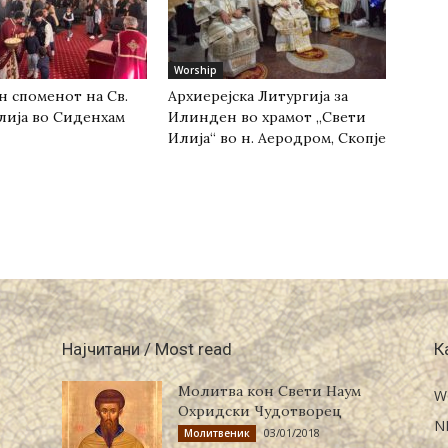
Worship
н споменот на Св.
Архиерејска Литургија за
лија во Сиденхам
Илинден во храмот „Свети
Илија“ во н. Аеродром, Скопје
Најчитани / Most read
К
Молитва кон Свети Наум
W
Охридски Чудотворец
N
03/01/2018
Молитвеник