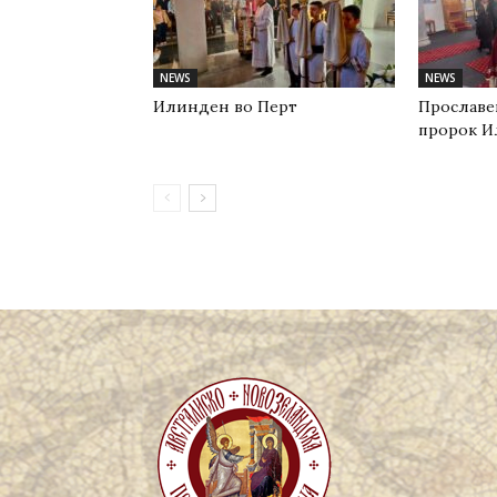
NEWS
NEWS
Илинден во Перт
Прославе
пророк И