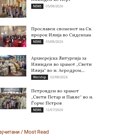
05/08/2026
NEWS
Прославен споменот на Св.
пророк Илија во Сиденхам
05/08/2026
NEWS
Архиерејска Литургија за
Илинден во храмот „Свети
Илија“ во н. Аеродром,...
02/08/2026
Worship
Петровден во храмот
„Свети Петар и Павле“ во н.
Ѓорче Петров
12/07/2026
NEWS
ајчитани / Most Read