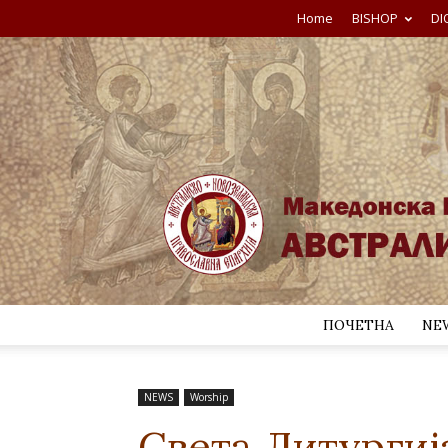
Home
BISHOP
DI
ПОЧЕТНА
NE
NEWS
Worship
Света Литургиј