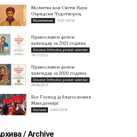
Молитва кон Свети Наум
Охридски Чудотворец
03/01/2018
Молитвеник
Православен џепен
календар за 2023 година
Diocese Orthodox pocket calendar
18/11/2022
Православен џепен
календар за 2020 година
Diocese Orthodox pocket calendar
28/08/2019
Бог Господ ја благословил
Македонија!
04/03/2018
Настани
рхива / Archive