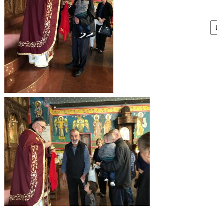
А
/
Ar