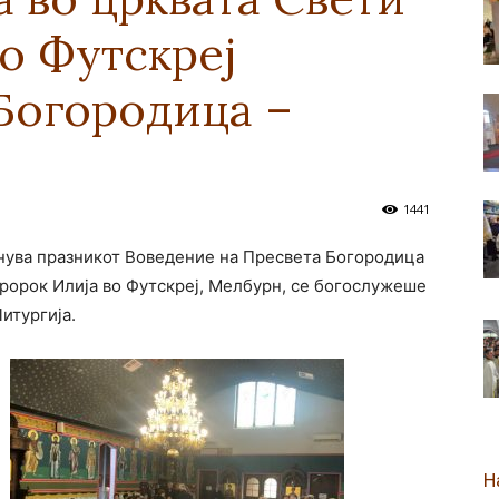
о Футскреј
новозеландска
Богородица –
Епархија
1441
знува празникот Воведение на Пресвета Богородица
Пророк Илија во Футскреј, Мелбурн, се богослужеше
итургија.
Н