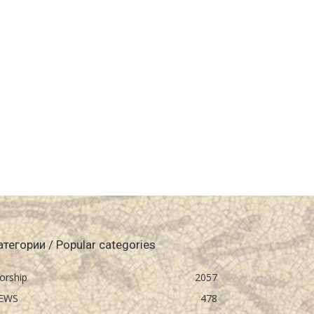
атегории / Popular categories
orship
2057
EWS
478