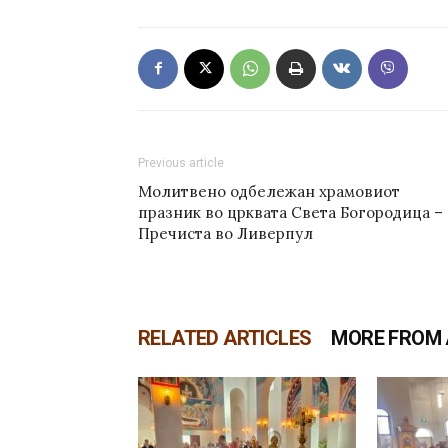
Previous article
Молитвено одбележан храмовиот
празник во црквата Света Богородица –
Пречиста во Ливерпул
RELATED ARTICLES
MORE FROM