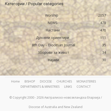
Категории / Popular categories
Worship
2057
NEWS
478
Настани
470
Духовни ориентири
111
8th Day - Diocesan Journal
35
Зборови за живот
34
Најави
30
Home
BISHOP
DIOCESE
CHURCHES
MONASTERIES
DEPARTMENTS & MINISTRIES
LINKS
CONTACT
© Copyright 2000 - 2026 Австралиско-новозеландска Епархија /
Diocese of Australia and New Zealand