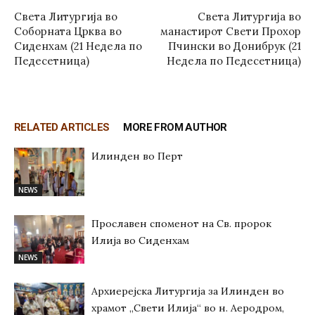
Света Литургија во
Света Литургија во
Соборната Црква во
манастирот Свети Прохор
Сиденхам (21 Недела по
Пчински во Донибрук (21
Педесетница)
Недела по Педесетница)
RELATED ARTICLES
MORE FROM AUTHOR
Илинден во Перт
NEWS
Прославен споменот на Св. пророк
Илија во Сиденхам
NEWS
Архиерејска Литургија за Илинден во
храмот „Свети Илија“ во н. Аеродром,