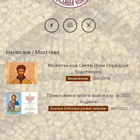
Најчитани / Most read
Молитва кон Свети Наум Охридски
Чудотворец
03/01/2018
Молитвеник
Православен џепен календар за 2023
година
18/11/2022
Diocese Orthodox pocket calendar