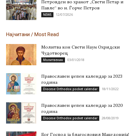
Петровден во храмот „Свети Петар и
Павле“ во н. Ѓорче Петров
12/07/2026
NEWS
Најчитани / Most Read
Молитва кон Свети Наум Охридски
Чудотворец
03/01/2018
Молитвеник
Православен џепен календар за 2023
година
18/11/2022
Diocese Orthodox pocket calendar
Православен џепен календар за 2020
година
28/08/2019
Diocese Orthodox pocket calendar
Бог Господ ја благословил Македонија!