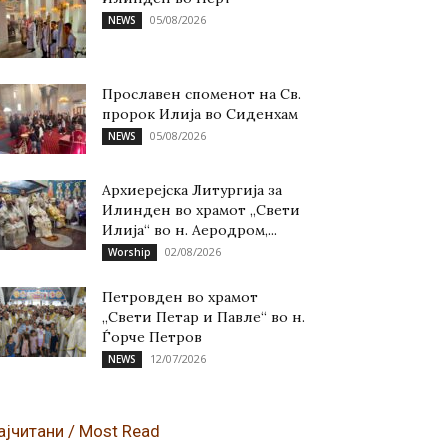
05/08/2026
NEWS
Прославен споменот на Св.
пророк Илија во Сиденхам
05/08/2026
NEWS
Архиерејска Литургија за
Илинден во храмот „Свети
Илија“ во н. Аеродром,...
02/08/2026
Worship
Петровден во храмот
„Свети Петар и Павле“ во н.
Ѓорче Петров
12/07/2026
NEWS
ајчитани / Most Read