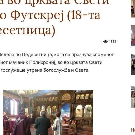
о Футскреј (18-та
новозеландска
есетница)
1356
 Недела по Педесетница, кога се празнува споменот
Епархија
тиот маченик Полихрониј, во во црквата Свети
богослужеше утрена богослужба и Света
Н