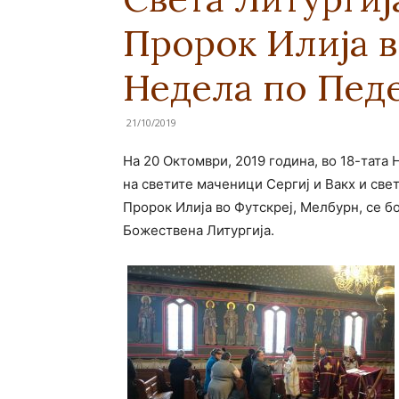
Пророк Илија в
Недела по Пед
21/10/2019
На 20 Октомври, 2019 година, во 18-тата
на светите маченици Сергиј и Вакх и све
Пророк Илија во Футскреј, Мелбурн, се 
Божествена Литургија.