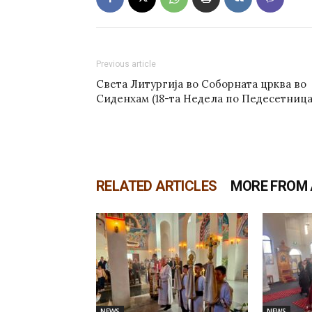
Previous article
Света Литургија во Соборната црква во
Сиденхам (18-та Недела по Педесетница
RELATED ARTICLES
MORE FROM
NEWS
NEWS