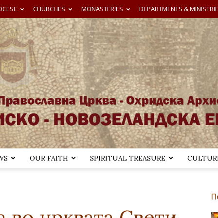
OCESE
CHURCHES
MONASTERIES
DEPARTMENTS & MINISTRI
WS
OUR FAITH
SPIRITUAL TREASURE
CULTURE
Австралиско-
П
а во црквата Свети