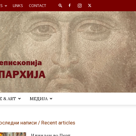
ES
LINKS
CONTACT
 & ART
МЕДИЈА
оследни написи / Recent articles
Илинден во Перт