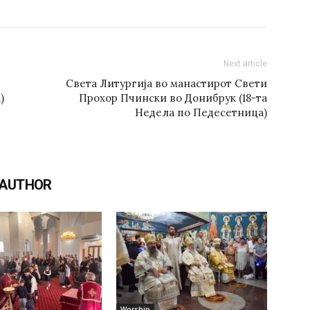
Next article
Света Литургија во манастирот Свети
)
Прохор Пчински во Донибрук (18-та
Недела по Педесетница)
 AUTHOR
Worship