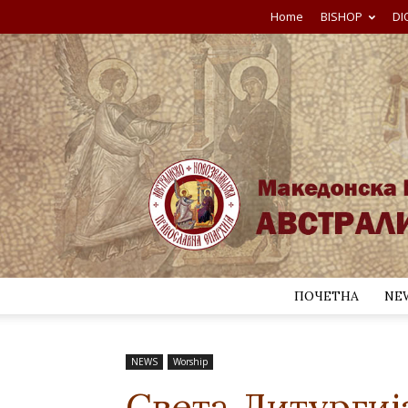
Home
BISHOP
DI
ПОЧЕТНА
NE
NEWS
Worship
Света Литургиј