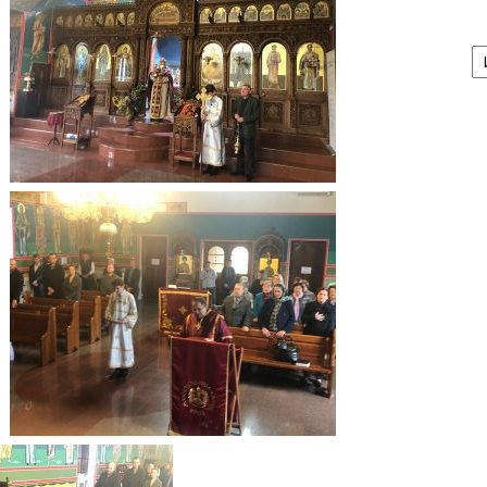
А
/
Ar