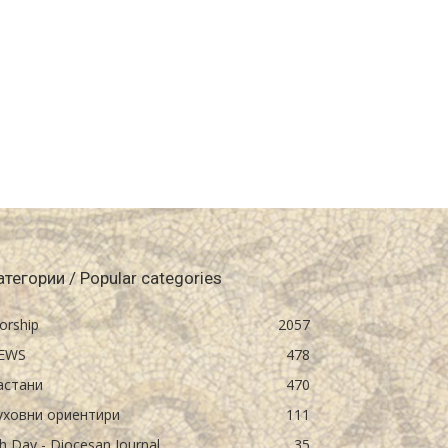
атегории / Popular categories
orship
2057
EWS
478
астани
470
уховни ориентири
111
h Day - Diocesan Journal
35