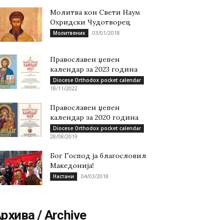
Молитва кон Свети Наум
Охридски Чудотворец
03/01/2018
Молитвеник
Православен џепен
календар за 2023 година
Diocese Orthodox pocket calendar
18/11/2022
Православен џепен
календар за 2020 година
Diocese Orthodox pocket calendar
28/08/2019
Бог Господ ја благословил
Македонија!
04/03/2018
Настани
рхива / Archive