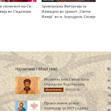
н споменот на Св.
Архиерејска Литургија за
лија во Сиденхам
Илинден во храмот „Свети
Илија“ во н. Аеродром, Скопје
Најчитани / Most read
К
Молитва кон Свети Наум
W
Охридски Чудотворец
N
03/01/2018
Молитвеник
Н
Д
Православен џепен
календар за 2023 година
8t