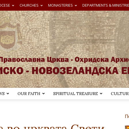
OCESE
CHURCHES
MONASTERIES
DEPARTMENTS & MINISTRI
WS
OUR FAITH
SPIRITUAL TREASURE
CULTURE
Австралиско-
П
а во црквата Свети