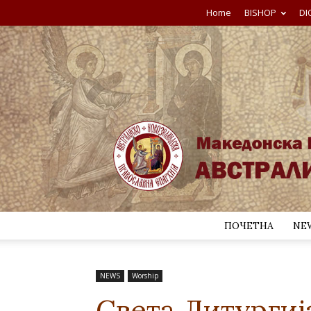
Home
BISHOP
DI
ПОЧЕТНА
NE
NEWS
Worship
Света Литургиј