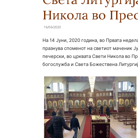
Никола во Пре
16/06/2020
На 14 Јуни, 2020 година, во Првата недел
празнува споменот на светиот маченик Ј
печерски, во црквата Свети Никола во П
богослужба и Света Божествена Литургиј