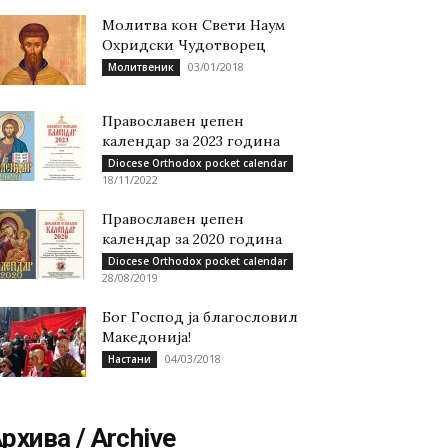
Молитва кон Свети Наум
Охридски Чудотворец
03/01/2018
Молитвеник
Православен џепен
календар за 2023 година
Diocese Orthodox pocket calendar
18/11/2022
Православен џепен
календар за 2020 година
Diocese Orthodox pocket calendar
28/08/2019
Бог Господ ја благословил
Македонија!
04/03/2018
Настани
рхива / Archive