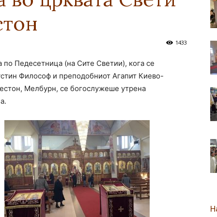
стон
новозеландска
1433
а по Педесетница (на Сите Светии), кога се
устин Философ и преподобниот Агапит Киево-
Епархија
рестон, Мелбурн, се богослужеше утрена
а.
Н