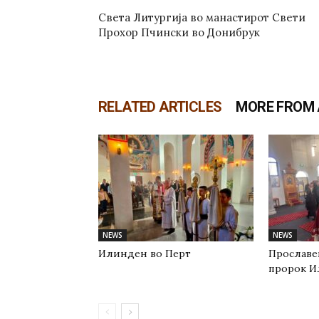
Света Литургија во манастирот Свети
Прохор Пчински во Донибрук
RELATED ARTICLES
MORE FROM
NEWS
NEWS
Илинден во Перт
Прославе
пророк И