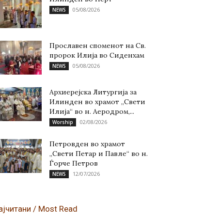
05/08/2026
NEWS
Прославен споменот на Св.
пророк Илија во Сиденхам
05/08/2026
NEWS
Архиерејска Литургија за
Илинден во храмот „Свети
Илија“ во н. Аеродром,...
02/08/2026
Worship
Петровден во храмот
„Свети Петар и Павле“ во н.
Ѓорче Петров
12/07/2026
NEWS
ајчитани / Most Read