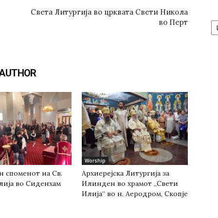
Света Литургија во црквата Свети Никола
А
во Перт
/
Ar
 AUTHOR
Worship
н споменот на Св.
Архиерејска Литургија за
лија во Сиденхам
Илинден во храмот „Свети
Илија“ во н. Аеродром, Скопје