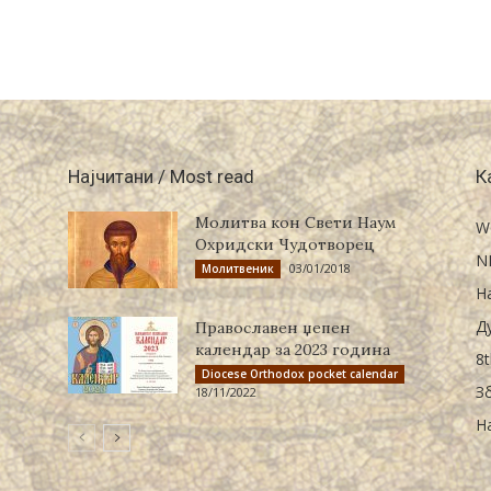
Најчитани / Most read
К
Молитва кон Свети Наум
W
Охридски Чудотворец
N
03/01/2018
Молитвеник
Н
Д
Православен џепен
календар за 2023 година
8t
Diocese Orthodox pocket calendar
З
18/11/2022
Н