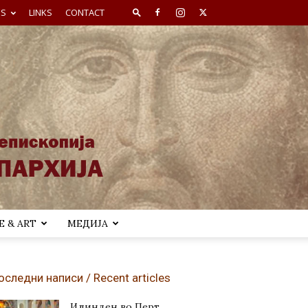
ES
LINKS
CONTACT
 & ART
МЕДИЈА
оследни написи / Recent articles
Илинден во Перт