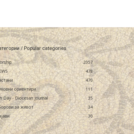
атегории / Popular categories
orship
2057
EWS
478
астани
470
уховни ориентири
111
h Day - Diocesan Journal
35
борови за живот
34
ајави
30