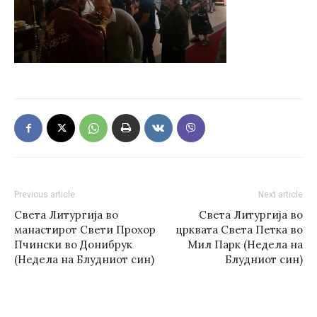
Previous article
Next article
Света Литургија во
Света Литургија во
манастирот Свети Прохор
црквата Света Петка во
Пчински во Донибрук
Мил Парк (Недела на
(Недела на Блудниот син)
Блудниот син)