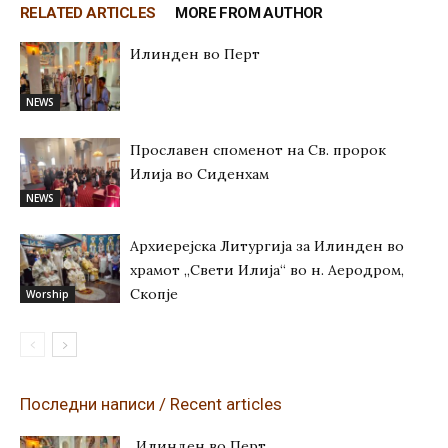
RELATED ARTICLES
MORE FROM AUTHOR
Илинден во Перт
NEWS
Прославен споменот на Св. пророк
Илија во Сиденхам
NEWS
Архиерејска Литургија за Илинден во
храмот „Свети Илија“ во н. Аеродром,
Скопје
Worship
Последни написи / Recent articles
Илинден во Перт