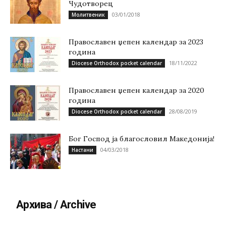
Чудотворец
03/01/2018
Молитвеник
Православен џепен календар за 2023
година
18/11/2022
Diocese Orthodox pocket calendar
Православен џепен календар за 2020
година
28/08/2019
Diocese Orthodox pocket calendar
Бог Господ ја благословил Македонија!
04/03/2018
Настани
Архива / Archive
Архива