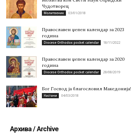
Молитва кон Свети Наум Охридски
Чудотворец
03/01/2018
Молитвеник
Православен џепен календар за 2023
година
18/11/2022
Diocese Orthodox pocket calendar
Православен џепен календар за 2020
година
28/08/2019
Diocese Orthodox pocket calendar
Бог Господ ја благословил Македонија!
04/03/2018
Настани
Архива / Archive