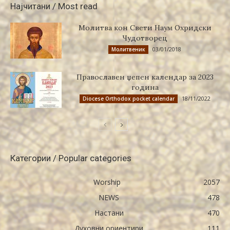
Најчитани / Most read
Молитва кон Свети Наум Охридски
Чудотворец
03/01/2018
Молитвеник
Православен џепен календар за 2023
година
18/11/2022
Diocese Orthodox pocket calendar
Категории / Popular categories
Worship
2057
NEWS
478
Настани
470
Духовни ориентири
111