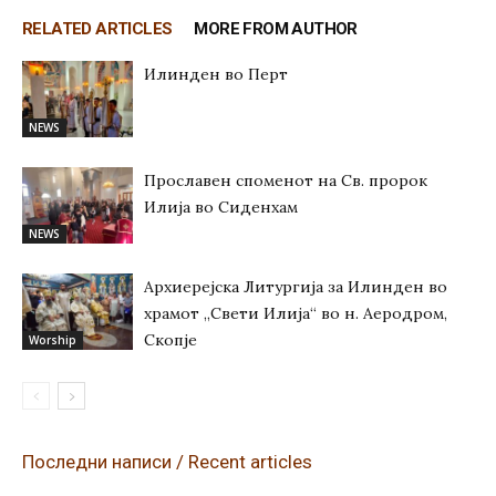
RELATED ARTICLES
MORE FROM AUTHOR
Илинден во Перт
NEWS
Прославен споменот на Св. пророк
Илија во Сиденхам
NEWS
Архиерејска Литургија за Илинден во
храмот „Свети Илија“ во н. Аеродром,
Скопје
Worship
Последни написи / Recent articles