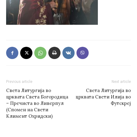
Previous article
Next article
Света Литургија во
Света Литургија во
црквата Света Богородица
црквата Свети Илија во
– Пречиста во Ливерпул
Футскреј
(Спомен на Свети
Климент Охридски)