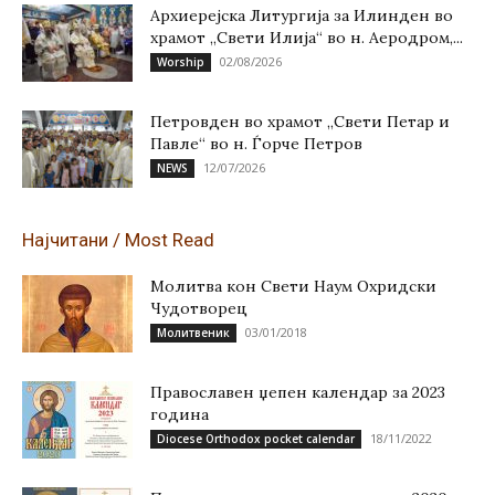
Архиерејска Литургија за Илинден во
храмот „Свети Илија“ во н. Аеродром,...
02/08/2026
Worship
Петровден во храмот „Свети Петар и
Павле“ во н. Ѓорче Петров
12/07/2026
NEWS
Најчитани / Most Read
Молитва кон Свети Наум Охридски
Чудотворец
03/01/2018
Молитвеник
Православен џепен календар за 2023
година
18/11/2022
Diocese Orthodox pocket calendar