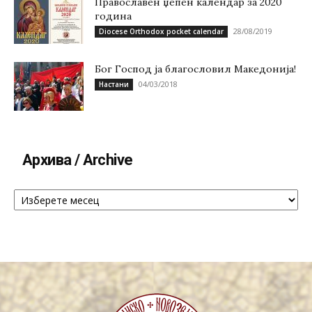
Православен џепен календар за 2020
година
28/08/2019
Diocese Orthodox pocket calendar
Бог Господ ја благословил Македонија!
04/03/2018
Настани
Архива / Archive
Архива
/
Archive