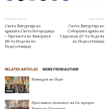
Previous article
Next article
Света Литургија во
Света Литургија во
црквата Светa Богородица
Соборната црква во
– Пречиста во Ливерпул
Сиденхам (17-та Недела
(16-та Недела по
по Педесетница)
Педесетница)
RELATED ARTICLES
MORE FROM AUTHOR
Илинден во Перт
NEWS
Прославен споменот на Св. пророк
Илија во Сиденхам