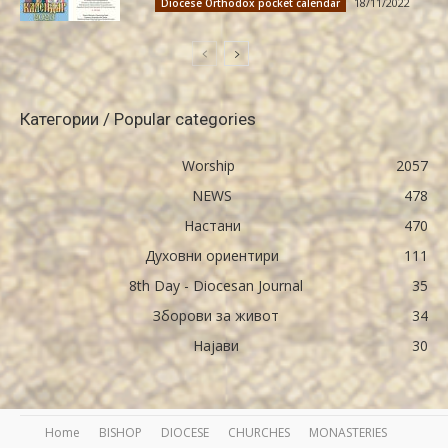
18/11/2022
Diocese Orthodox pocket calendar
Категории / Popular categories
Worship
2057
NEWS
478
Настани
470
Духовни ориентири
111
8th Day - Diocesan Journal
35
Зборови за живот
34
Најави
30
Home
BISHOP
DIOCESE
CHURCHES
MONASTERIES