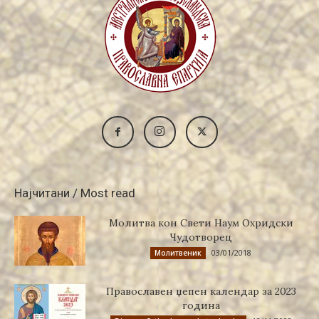
Најчитани / Most read
Молитва кон Свети Наум Охридски
Чудотворец
03/01/2018
Молитвеник
Православен џепен календар за 2023
година