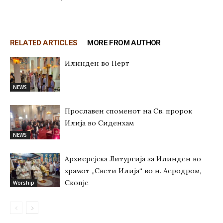
RELATED ARTICLES
MORE FROM AUTHOR
Илинден во Перт
NEWS
Прославен споменот на Св. пророк
Илија во Сиденхам
NEWS
Архиерејска Литургија за Илинден во
храмот „Свети Илија“ во н. Аеродром,
Скопје
Worship