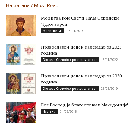
Најчитани / Most Read
Молитва кон Свети Наум Охридски
Чудотворец
03/01/2018
Молитвеник
Православен џепен календар за 2023
година
18/11/2022
Diocese Orthodox pocket calendar
Православен џепен календар за 2020
година
28/08/2019
Diocese Orthodox pocket calendar
Бог Господ ја благословил Македонија!
04/03/2018
Настани