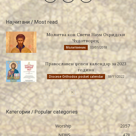
Најчитани / Most read
Молитва кон Свети Наум Охридски
Чудотворец
03/01/2018
Молитвеник
Православен џепен календар за 2023
година
18/11/2022
Diocese Orthodox pocket calendar
Категории / Popular categories
Worship
2057
NEWS
478