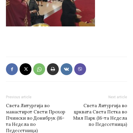
Previous article
Next article
Света Литургија во
Света Литургија во
манастирот Свети Прохор
црквата Света Петка во
Пчински во Донибрук (16-
Мил Парк (16-та Недела
та Недела по
по Педесетница)
Педесетница)