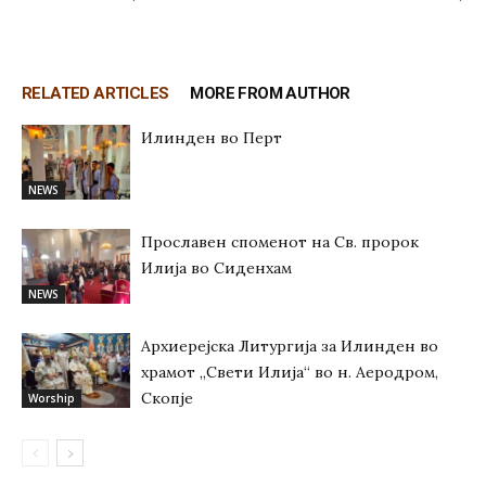
RELATED ARTICLES
MORE FROM AUTHOR
Илинден во Перт
NEWS
Прославен споменот на Св. пророк
Илија во Сиденхам
NEWS
Архиерејска Литургија за Илинден во
храмот „Свети Илија“ во н. Аеродром,
Скопје
Worship