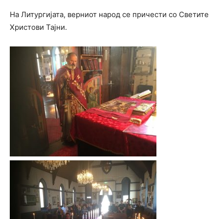
На Литургијата, верниот народ се причести со Светите
Христови Тајни.