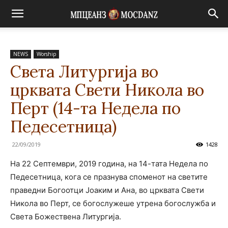
NEWS
Worship
Света Литургија во
црквата Свети Никола во
Перт (14-та Недела по
Педесетница)
22/09/2019
1428
На 22 Септември, 2019 година, на 14-тата Недела по
Педесетница, кога се празнува споменот на светите
праведни Богоотци Јоаким и Ана, во црквата Свети
Никола во Перт, се богослужеше утрена богослужба и
Света Божествена Литургија.