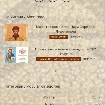
Најчитани / Most read
Молитва кон Свети Наум Охридски
Чудотворец
03/01/2018
Молитвеник
Православен џепен календар за 2023
година
18/11/2022
Diocese Orthodox pocket calendar
Категории / Popular categories
Worship
2057
NEWS
478