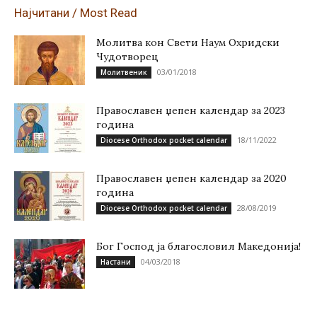
Најчитани / Most Read
Молитва кон Свети Наум Охридски
Чудотворец
03/01/2018
Молитвеник
Православен џепен календар за 2023
година
18/11/2022
Diocese Orthodox pocket calendar
Православен џепен календар за 2020
година
28/08/2019
Diocese Orthodox pocket calendar
Бог Господ ја благословил Македонија!
04/03/2018
Настани