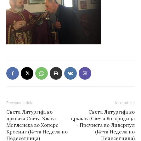
Previous article
Next article
Света Литургија во
Света Литургија во
црквата Света Злата
црквата Светa Богородица
Мегленска во Хоперс
– Пречиста во Ливерпул
Кросинг (14-та Недела по
(14-та Недела по
Педесетница)
Педесетница)