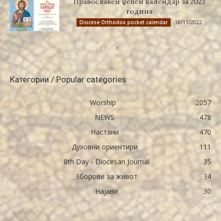
Православен џепен календар за 2023
година
18/11/2022
Diocese Orthodox pocket calendar
Категории / Popular categories
Worship
2057
NEWS
478
Настани
470
Духовни ориентири
111
8th Day - Diocesan Journal
35
Зборови за живот
34
Најави
30