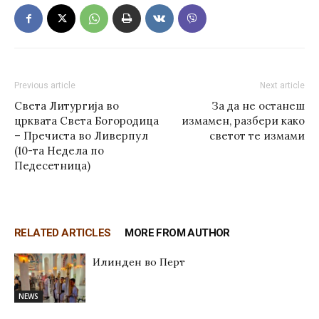
Previous article
Next article
Света Литургија во
За да не останеш
црквата Света Богородица
измамен, разбери како
– Пречиста во Ливерпул
светот те измами
(10-та Недела по
Педесетница)
RELATED ARTICLES
MORE FROM AUTHOR
Илинден во Перт
NEWS