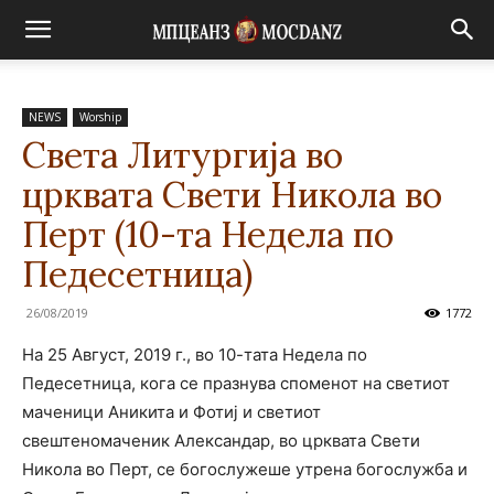
NEWS
Worship
Света Литургија во
црквата Свети Никола во
Перт (10-та Недела по
Педесетница)
26/08/2019
1772
На 25 Август, 2019 г., во 10-тата Недела по
Педесетница, кога се празнува споменот на светиот
маченици Аникита и Фотиј и светиот
свештеномаченик Александар, во црквата Свети
Никола во Перт, се богослужеше утрена богослужба и