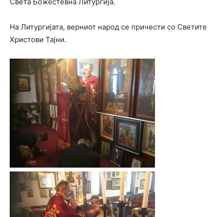
Света Божестевна Литургија.
На Литургијата, верниот народ се причести со Светите
Христови Тајни.