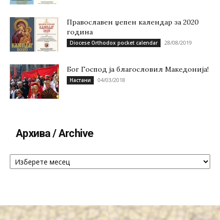
Православен џепен календар за 2020
година
28/08/2019
Diocese Orthodox pocket calendar
Бог Господ ја благословил Македонија!
04/03/2018
Настани
Архива / Archive
Архива
/
Archive