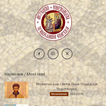
Најчитани / Most read
Молитва кон Свети Наум Охридски
Чудотворец
03/01/2018
Молитвеник