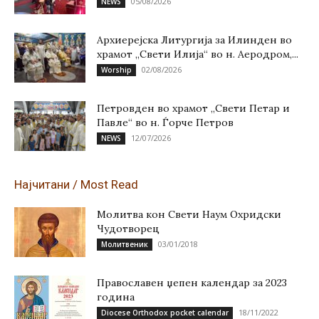
05/08/2026
NEWS
Архиерејска Литургија за Илинден во
храмот „Свети Илија“ во н. Аеродром,...
02/08/2026
Worship
Петровден во храмот „Свети Петар и
Павле“ во н. Ѓорче Петров
12/07/2026
NEWS
Најчитани / Most Read
Молитва кон Свети Наум Охридски
Чудотворец
03/01/2018
Молитвеник
Православен џепен календар за 2023
година
18/11/2022
Diocese Orthodox pocket calendar