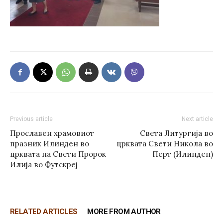
Previous article
Next article
Прославен храмовиот
Света Литургија во
празник Илинден во
црквата Свети Никола во
црквата на Свети Пророк
Перт (Илинден)
Илија во Футскреј
RELATED ARTICLES
MORE FROM AUTHOR