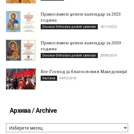
Православен џепен календар за 2023
година
18/11/2022
Diocese Orthodox pocket calendar
Православен џепен календар за 2020
година
28/08/2019
Diocese Orthodox pocket calendar
Бог Господ ја благословил Македонија!
04/03/2018
Настани
Архива / Archive
Архива
/