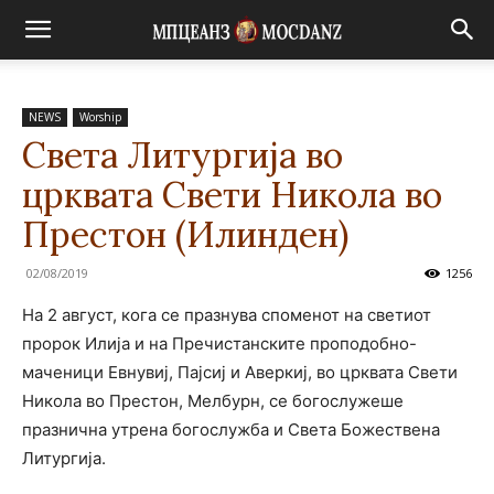
NEWS
Worship
Света Литургија во
црквата Свети Никола во
Престон (Илинден)
02/08/2019
1256
На 2 август, кога се празнува споменот на светиот
пророк Илија и на Пречистанските проподобно-
маченици Евнувиј, Пајсиј и Аверкиј, во црквата Свети
Никола во Престон, Мелбурн, се богослужеше
празнична утрена богослужба и Света Божествена
Литургија.