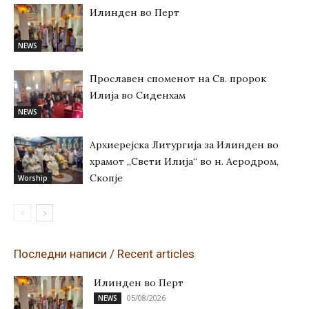
Илинден во Перт
NEWS
Прославен споменот на Св. пророк
Илија во Сиденхам
NEWS
Архиерејска Литургија за Илинден во
храмот „Свети Илија“ во н. Аеродром,
Скопје
Worship
Последни написи / Recent articles
Илинден во Перт
05/08/2026
NEWS