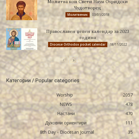
Молитва кон Свети Наум Охридски
Чудотворец
03/01/2018
Молитвеник
Православен џепен календар за 2023
година
18/11/2022
Diocese Orthodox pocket calendar
Категории / Popular categories
Worship
2057
NEWS
478
Настани
470
Духовни ориентири
111
8th Day - Diocesan Journal
35