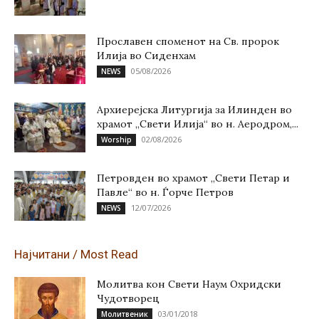
Прославен споменот на Св. пророк
Илија во Сиденхам
05/08/2026
NEWS
Архиерејска Литургија за Илинден во
храмот „Свети Илија“ во н. Аеродром,...
02/08/2026
Worship
Петровден во храмот „Свети Петар и
Павле“ во н. Ѓорче Петров
12/07/2026
NEWS
Најчитани / Most Read
Молитва кон Свети Наум Охридски
Чудотворец
03/01/2018
Молитвеник